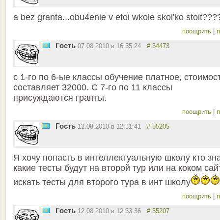
a bez granta...obu4enie v etoi wkole skol'ko stoit???
поощрить
|
п
Гость
07.08.2010 в 16:35:24
# 54473
с 1-го по 6-ые классы обучение платное, стоимос
составляет 32000. С 7-го по 11 классы
присуждаются гранты.
поощрить
|
п
Гость
12.08.2010 в 12:31:41
# 55205
Я хочу попасть в интеллектуальную школу кто зн
какие тесты будут на второй тур или на коком сай
искать тесты для второго тура в инт школу
поощрить
|
п
Гость
12.08.2010 в 12:33:36
# 55207