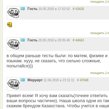
поощрить
|
п
Гость
10.05.2010 в 17:52:52
# 43426
поощрить
|
п
Гость
20.05.2010 в 20:05:49
# 44663
в общем раньше тесты были: по матем, физике и
языкам. нууу, не сказать, что сильно сложные,
попытайся)))
поощрить
|
п
Меруерт
11.06.2010 в 23:11:11
# 47048
Привет всем! Я хочу вам сказать(точнее ответить
ваши вопросы частично). Наша школа одни из та
скажим брендом Казахстана. Чтобы учится в наш