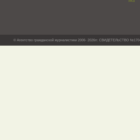
© Агентство гражданской журналистики 2006- 2026гг. СВИДЕТЕЛЬСТВО №17