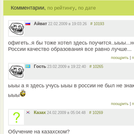
Комментарии,
,
по рейтингу
по дате
Айват
22.02.2009 в 19:03:26
# 10193
офигеть..я бы тоже хотел здесь поучится..ыыы...н
России качество образования все равно лучше...
поощрить
|
п
Гость
23.02.2009 в 19:22:40
# 10265
ыыы а я здесь учусь ыыы в россии не был не зна
ыыы
поощрить
|
п
Казах
24.02.2009 в 05:04:48
# 10269
Обучение на казахском?