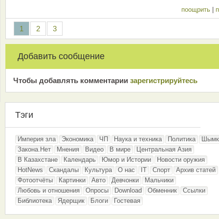
поощрить
|
п
1
2
3
Добавить сообщение
Чтобы добавлять комментарии
зарeгиcтрирyйтeсь
Тэги
Империя зла
Экономика
ЧП
Наука и техника
Политика
Шымк
Закона.Нет
Мнения
Видео
В мире
Центральная Азия
В Казахстане
Календарь
Юмор и Истории
Новости оружия
HotNews
Скандалы
Культура
О нас
IT
Спорт
Архив статей
Фотоотчёты
Картинки
Авто
Девчонки
Мальчики
Любовь и отношения
Опросы
Download
Обменник
Ссылки
Библиотека
Ядерщик
Блоги
Гостевая