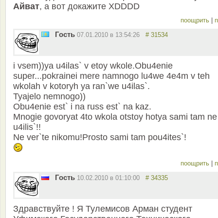
Айват
, а вот докажите XDDDD
поощрить
|
п
Гость
07.01.2010 в 13:54:26
# 31534
i vsem))ya u4ilas` v etoy wkole.Obu4enie
super...pokrainei mere namnogo lu4we 4e4m v teh
wkolah v kotoryh ya ran`we u4ilas`.
Tyajelo nemnogo))
Obu4enie est` i na russ est` na kaz.
Mnogie govoryat 4to wkola otstoy hotya sami tam ne
u4ilis`!!
Ne ver`te nikomu!Prosto sami tam pou4ites`!
поощрить
|
п
Гость
10.02.2010 в 01:10:00
# 34335
Здравствуйте ! Я Тулемисов Арман студент