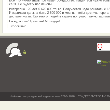
Всё что нужно знать про наше государство. Надеяться нужно толь
себя. Не будет у нас пенсии.
Интересно - 20 лет 6 670 000 тенге. Получается надо работать с 18
И зарплата должна быть 2 800 000 в месяц, чтобы достичь порога
достаточности. Как много людей в стране получают такую зарплат
Не ну, а что? Круто же! Молодцы!
Экологично
© Агентство гражданской журналистики 2006- 2026гг. СВИДЕТЕЛЬСТВО №17