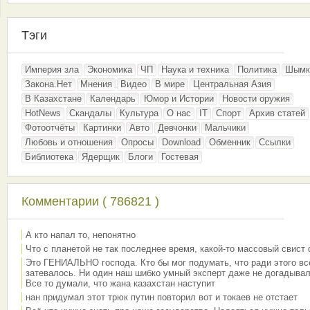
Тэги
Империя зла
Экономика
ЧП
Наука и техника
Политика
Шымк
Закона.Нет
Мнения
Видео
В мире
Центральная Азия
В Казахстане
Календарь
Юмор и Истории
Новости оружия
HotNews
Скандалы
Культура
О нас
IT
Спорт
Архив статей
Фотоотчёты
Картинки
Авто
Девчонки
Мальчики
Любовь и отношения
Опросы
Download
Обменник
Ссылки
Библиотека
Ядерщик
Блоги
Гостевая
Комментарии ( 786821 )
А кто напал то, непонятно
Что с планетой не так последнее время, какой-то массовый свист
Это ГЕНИАЛЬНО господа. Кто бы мог подумать, что ради этого вс
затевалось. Ни один наш шибко умный эксперт даже не догадывал
Все то думали, что жана казахстан наступит
нан придумал этот трюк путин повторил вот и токаев не отстает