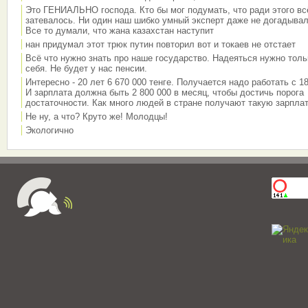
Это ГЕНИАЛЬНО господа. Кто бы мог подумать, что ради этого вс
затевалось. Ни один наш шибко умный эксперт даже не догадывал
Все то думали, что жана казахстан наступит
нан придумал этот трюк путин повторил вот и токаев не отстает
Всё что нужно знать про наше государство. Надеяться нужно толь
себя. Не будет у нас пенсии.
Интересно - 20 лет 6 670 000 тенге. Получается надо работать с 18
И зарплата должна быть 2 800 000 в месяц, чтобы достичь порога
достаточности. Как много людей в стране получают такую зарплат
Не ну, а что? Круто же! Молодцы!
Экологично