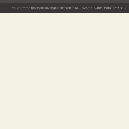
© Агентство гражданской журналистики 2006- 2026гг. СВИДЕТЕЛЬСТВО №17