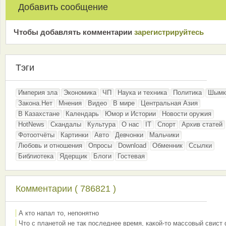
Добавить сообщение
Чтобы добавлять комментарии
зарeгиcтрирyйтeсь
Тэги
Империя зла
Экономика
ЧП
Наука и техника
Политика
Шымк
Закона.Нет
Мнения
Видео
В мире
Центральная Азия
В Казахстане
Календарь
Юмор и Истории
Новости оружия
HotNews
Скандалы
Культура
О нас
IT
Спорт
Архив статей
Фотоотчёты
Картинки
Авто
Девчонки
Мальчики
Любовь и отношения
Опросы
Download
Обменник
Ссылки
Библиотека
Ядерщик
Блоги
Гостевая
Комментарии ( 786821 )
А кто напал то, непонятно
Что с планетой не так последнее время, какой-то массовый свист