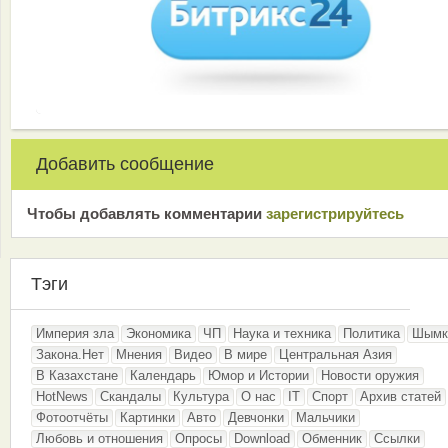
Добавить сообщение
Чтобы добавлять комментарии
зарeгиcтрирyйтeсь
Тэги
Империя зла
Экономика
ЧП
Наука и техника
Политика
Шымк
Закона.Нет
Мнения
Видео
В мире
Центральная Азия
В Казахстане
Календарь
Юмор и Истории
Новости оружия
HotNews
Скандалы
Культура
О нас
IT
Спорт
Архив статей
Фотоотчёты
Картинки
Авто
Девчонки
Мальчики
Любовь и отношения
Опросы
Download
Обменник
Ссылки