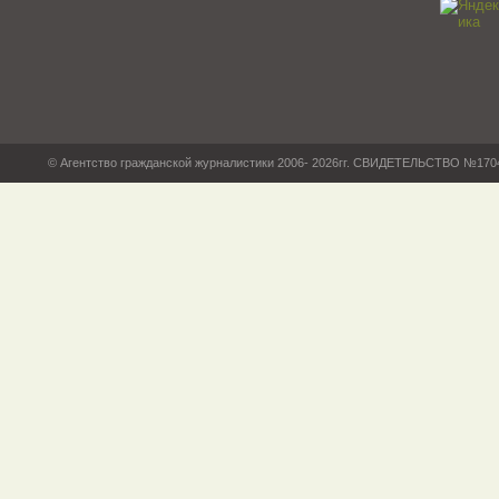
© Агентство гражданской журналистики 2006- 2026гг. СВИДЕТЕЛЬСТВО №17