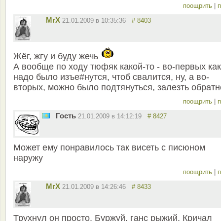
поощрить
|
п
MrX
21.01.2009 в 10:35:36
# 8403
Жёг, жгу и буду жечь
А вообще по ходу тюфяк какой-то - во-первых как
надо было изъе#нутся, чтоб свалится, ну, а во-
вторых, можно было подтянуться, залезть обратн
поощрить
|
п
Гость
21.01.2009 в 14:12:19
# 8427
Может ему понравилось так висеть с писюном
наружу
поощрить
|
п
MrX
21.01.2009 в 14:26:46
# 8433
Трухнул он просто. Буржуй, ганс рыжий. Кричал