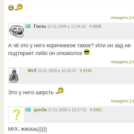
поощрить
|
п
Гость
12.01.2009 в 13:24:15
# 8009
А чё это у него коричневое такое? Или он зад не
подтирает либо он опкаколсе
поощрить
|
п
MrX
15.01.2009 в 10:26:07
# 8136
Это у него шерсть
поощрить
|
п
gon3a
21.01.2009 в 10:27:52
# 8401
MrX, жжошь)))))