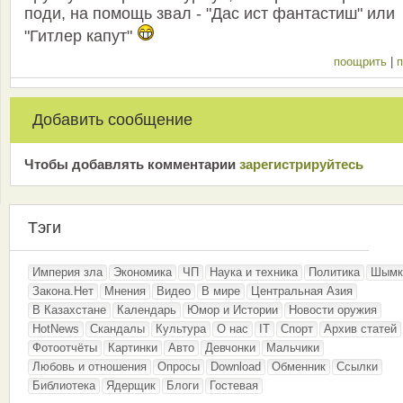
поди, на помощь звал - "Дас ист фантастиш" или
"Гитлер капут"
поощрить
|
п
Добавить сообщение
Чтобы добавлять комментарии
зарeгиcтрирyйтeсь
Тэги
Империя зла
Экономика
ЧП
Наука и техника
Политика
Шымк
Закона.Нет
Мнения
Видео
В мире
Центральная Азия
В Казахстане
Календарь
Юмор и Истории
Новости оружия
HotNews
Скандалы
Культура
О нас
IT
Спорт
Архив статей
Фотоотчёты
Картинки
Авто
Девчонки
Мальчики
Любовь и отношения
Опросы
Download
Обменник
Ссылки
Библиотека
Ядерщик
Блоги
Гостевая