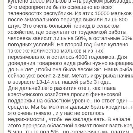
куплено 10000 мальков в Атырауском рыбзаводе.
Это мероприятие было освещено во всех
теленовостях республики. Из этих 10000 мальков
после зимовального периода выжили лишь 800
штук. Это очень большой период в сельском
хозяйстве, где результат от трудоемкой работы
человека зависит лишь на 50%, а остальные 50%
погодных условий. На второй год было куплено
такое же количество мальков и из них
перезимовало, и осталось 4000 годовиков. Для
доведения товарного вида рыбы нужно выращив
до 5-6 лет ,чтобы она была весом 3кг. Наша рыба
сейчас уже весит 2-2,5кг. Метать икру рыба начин
в возрасте 13-14 лет, нашей рыбе 3 года.
Для дальнейшего развития отец, как глава
крестьянского хозяйства просил финансовой
поддержки на областном уровне , но ответ один 
средств. Мы бы могли и дальше брать кредиты , 
это очень тяжело , и у нас не осталось
недвижимости , чтобы ее закладывать. В начале
этого процесса областной акимат помог взять кр
5 млн. тенге под 5% , но ежемесячно мы платим