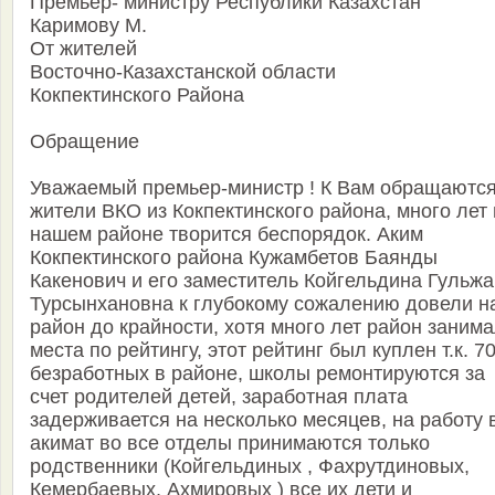
Премьер- министру Республики Казахстан
Каримову М.
От жителей
Восточно-Казахстанской области
Кокпектинского Района
Обращение
Уважаемый премьер-министр ! К Вам обращаютс
жители ВКО из Кокпектинского района, много лет 
нашем районе творится беспорядок. Аким
Кокпектинского района Кужамбетов Баянды
Какенович и его заместитель Койгельдина Гульжа
Турсынхановна к глубокому сожалению довели н
район до крайности, хотя много лет район занима
места по рейтингу, этот рейтинг был куплен т.к. 7
безработных в районе, школы ремонтируются за
счет родителей детей, заработная плата
задерживается на несколько месяцев, на работу 
акимат во все отделы принимаются только
родственники (Койгельдиных , Фахрутдиновых,
Кемербаевых, Ахмировых ) все их дети и