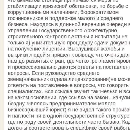
что акиматом столицы принимаются меры по
стабилизации кризисной обстановки, по борьбе с
коррупционными явлениями, бюрократизмом
госчиновников и поддержке малого и среднего
бизнеса. Находясь в длинной веренице очереди 
Управлении Государственного Архитектурно-
строительного контроля г.Астаны я испытал(и не
только я) унизительную процедуру сдачи докуме
на получение лицензии. Выслушивая жалобы и
выкрики людей я пришел к выводу, что очень дал
нам до развитых стран, где четко ,регламентиров
и профессионально даются ответы на поставлен
вопросы. Если руководство среднего
звена(начальник отдела лицензирования)не може
ответить на поставленные вопросы, что говорить
специалистах. Вся ссылка звучит так”Нельзя и вс
на каком основании, где ссылка на закон---канули
бездну. Являясь предпринимателем малого
бизнеса(бывший юрист) я не видел такого произ
и наглости ни в одной государственной структуре
где по роду своей деятельности часто бываю. Ка
должны соответствовать специфике своей работ