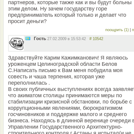
партнеров, которые также как и вы будут больны
этим делом. Ну зачем государству горе
предприниматель который только и делает что
просит деньги?
поощрить (1)
|
п
Гость
27.02.2009 в 15:53:42
# 10542
Здравствуйте Карим Кажимканович! Я являюсь
уроженцем Целиноградской области Белов
С.Написать письмо к Вам меня побудила моя
совесть и чаша терпения, которая уже
переполнилась .
В своих публичных выступлениях всегда заявляе
что акиматом столицы принимаются меры по
стабилизации кризисной обстановки, по борьбе с
коррупционными явлениями, бюрократизмом
госчиновников и поддержке малого и среднего
бизнеса. Находясь в длинной веренице очереди 
Управлении Государственного Архитектурно-
строительного контроля г.Астаны я испытал(и не