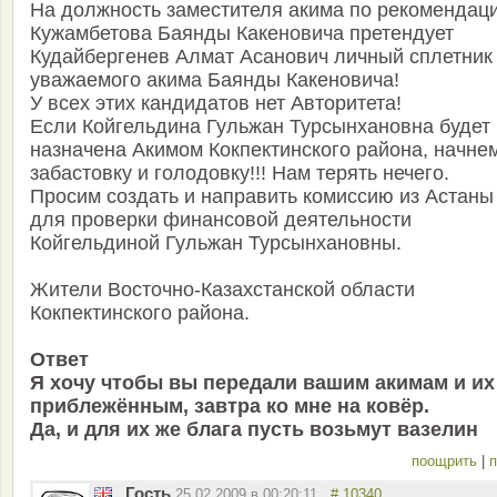
На должность заместителя акима по рекомендац
Кужамбетова Баянды Какеновича претендует
Кудайбергенев Алмат Асанович личный сплетник
уважаемого акима Баянды Какеновича!
У всех этих кандидатов нет Авторитета!
Если Койгельдина Гульжан Турсынхановна будет
назначена Акимом Кокпектинского района, начне
забастовку и голодовку!!! Нам терять нечего.
Просим создать и направить комиссию из Астаны
для проверки финансовой деятельности
Койгельдиной Гульжан Турсынхановны.
Жители Восточно-Казахстанской области
Кокпектинского района.
Ответ
Я хочу чтобы вы передали вашим акимам и их
приблежённым, завтра ко мне на ковёр.
Да, и для их же блага пусть возьмут вазелин
поощрить
|
п
Гость
25.02.2009 в 00:20:11
# 10340