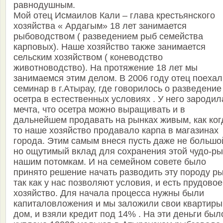
равнодушным.
Мой отец Исмаилов Кали – глава крестьянского
хозяйства « Ардагым» 18 лет занимается
рыбоводством ( разведением рыб семейства
карповых). Наше хозяйство также занимается
сельским хозяйством ( коневодство
животноводство). На протяжение 18 лет мы
занимаемся этим делом. В 2006 году отец поехал
семинар в г.Атырау, где говорилось о разведение
осетра в естественных условиях . У него зародил
мечта, что осетра можно выращивать и в
дальнейшем продавать на рынках живым, как ког
то наше хозяйство продавало карпа в магазинах
города. Этим самым внеся пусть даже не большо
но ощутимый вклад для сохранения этой чудо-р
нашим потомкам. И на семейном совете было
принято решение начать разводить эту породу ры
так как у нас позволяют условия, и есть прудовое
хозяйство. Для начала процесса нужны были
капиталовложения и мы заложили свои квартиры
дом, и взяли кредит под 14% . На эти деньги был