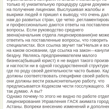
только я) унизительную процедуру сдачи докуме
на получение лицензии. Выслушивая жалобы и
выкрики людей я пришел к выводу, что очень дал
нам до развитых стран, где четко ,регламентиров
и профессионально даются ответы на поставлен
вопросы. Если руководство среднего
звена(начальник отдела лицензирования)не може
ответить на поставленные вопросы, что говорить
специалистах. Вся ссылка звучит так”Нельзя и вс
на каком основании, где ссылка на закон---канули
бездну. Являясь предпринимателем малого
бизнеса(бывший юрист) я не видел такого произ
и наглости ни в одной государственной структуре
где по роду своей деятельности часто бываю. Ка
должны соответствовать специфике своей работ
они должны вести разьяснительную работу, что
предписывается Кодексом чести госслужащего. 
так думаю. А вы?
Однако почему-то этого не видно по работе отде
лицензирования Управления ГАСК акимата город
Астаны. Вопреки внесению изменений и дополне