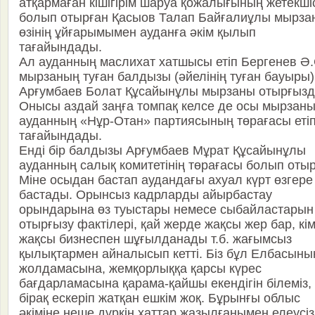
атқармаған кішігірім шаруа қожалығының жетекші
болып отырған Қасыов Талап Байғалиұлы мырза
өзінің ұйғарымымен ауданға әкім қылып
тағайындады.
Ал ауданның маслихат хатшысы етіп Бергенев Ә.
мырзаның туған балдызы (әйелінің туған бауыры)
Арғумбаев Болат Құсайынұлы мырзаны отырғызд
Онысы аздай заңға томпақ келсе де осы мырзан
ауданның «Нұр-Отан» партиясының төрағасы еті
тағайындады.
Енді бір балдызы Арғумбаев Мұрат Құсайынұлы
ауданның салық комитетінің төрағасы болып отыр
Міне осыдан бастап аудандағы ахуал күрт өзгере
бастады. Орынсыз кадрларды айырбастау
орындарына өз туыстары немесе сыбайластарын
отырғызу фактілері, қай жерде жақсы жер бар, кі
жақсы бизнеспен шұғылданады т.б. жағымсыз
қылықтармен айналысып кетті. Біз бұл Елбасыны
жолдамасына, жемқорлыққа қарсы күрес
бағдарламасына қарама-қайшы екендігін білеміз,
бірақ ескеріп жатқан ешкім жоқ. Бұрынғы облыс
әкіміне неше дүркін хаттар жазылғанымен елеусіз