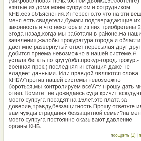
(микроволновая печь,костюм двойка,50000тенге)
взятые из дома моим супругом и сотрудником
КНБ,без обЪяснения.Интересно,то что на эти вещ
меня есть свидетели,бумаги подтверждающие их
законность и что некоторые из них приобретены 2
3года назад,когда мы работали в районе.На наш
заявления,жалобы прокуратура города и области
дает мне развернутый ответ пересылая друг друг
добится приема невозможно в нашей системе.Я
устала бегать по кругу(обл.прокур-город.прокур.-
военная прок.) последняя инстанция даже не
владеет данными. Или правдой являются слова
КНБ\\\"против нашей системы невозможно
бороться,мы контролируем все\\\"? Прошу дать м
ответ. Комитет не дожидаясь суда кричит всюду,ч
моего супруга посадят на 15лет,это плата за
доверие,правду,беззащитность.Прошу ответьте и
вам чужды страдания беззащитной семьи?на мен
моего супруга постоянно оказывают давление
органы КНБ.
поощрить (1)
|
п