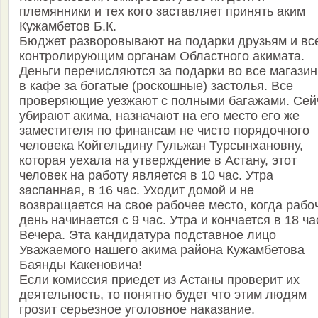
племянники и тех кого заставляет принять аким
Кужамбетов Б.К.
Бюджет разворовывают на подарки друзьям и вс
контролирующим органам Областного акимата.
Деньги перечисляются за подарки во все магазин
в кафе за богатые (роскошные) застолья. Все
проверяющие уезжают с полными багажами. Сей
убирают акима, назначают на его место его же
заместителя по финансам не чисто порядочного
человека Койгельдину Гульжан Турсынхановну,
которая уехала на утверждение в Астану, этот
человек на работу является в 10 час. Утра
заспанная, в 16 час. Уходит домой и не
возвращается на свое рабочее место, когда рабо
день начинается с 9 час. Утра и кончается в 18 ча
Вечера. Эта кандидатура подставное лицо
Уважаемого нашего акима района Кужамбетова
Баянды Какеновича!
Если комиссия приедет из Астаны проверит их
деятельность, то понятно будет что этим людям
грозит серьезное уголовное наказание.