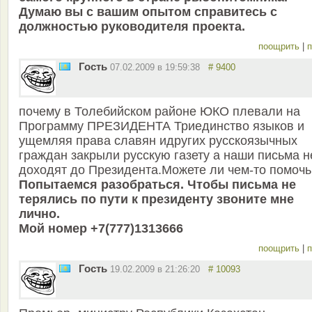
Думаю вы с вашим опытом справитесь с
должностью руководителя проекта.
поощрить
|
п
Гость
07.02.2009 в 19:59:38
# 9400
почему в Толебийском районе ЮКО плевали на
Программу ПРЕЗИДЕНТА Триединство языков и
ущемляя права славян идругих русскоязычных
граждан закрыли русскую газету а наши письма н
доходят до Президента.Можете ли чем-то помочь
Попытаемся разобраться. Чтобы письма не
терялись по пути к президенту звоните мне
лично.
Мой номер +7(777)1313666
поощрить
|
п
Гость
19.02.2009 в 21:26:20
# 10093