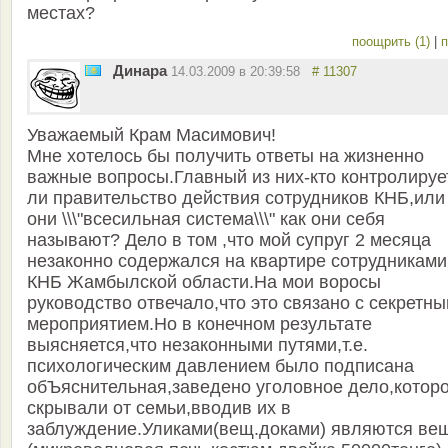
местах?
поощрить (1)
|
п
Динара
14.03.2009 в 20:39:58
# 11307
Уважаемый Крам Масимович!
Мне хотелось бы получить ответы на жизненно
важные вопросы.Главный из них-кто контролируе
ли правительство действия сотрудников КНБ,или
они \\\"всесильная система\\\" как они себя
называют? Дело в том ,что мой супруг 2 месяца
незаконно содержался на квартире сотрудниками
КНБ Жамбылской области.На мои воросы
руководство отвечало,что это связано с секретн
мероприятием.Но в конечном результате
выясняется,что незаконными путями,т.е.
психологическим давлением было подписана
обЪяснительная,заведено уголовное дело,котор
скрывали от семьи,вводив их в
заблуждение.Уликами(вещ.доками) являются ве