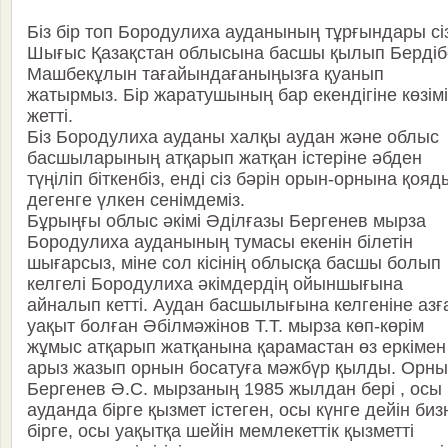
Біз бір топ Бородулиха ауданының тұрғындары сі
Шығыс Қазақстан облысына басшы қылып Бердіб
Машбекұлын тағайындағаныңызға қуанып
жатырмыз. Бір жаратушының бар екендігіне көзімі
жетті.
Біз Бородулиха ауданы халқы аудан және облыс
басшыларының атқарып жатқан істеріне әбден
түңіліп біткенбіз, енді сіз бәрін орын-орнына қояд
дегенге үлкен сенімдеміз.
Бұрыңғы облыс әкімі Әділғазы Бергенев мырза
Бородулиха ауданының тумасы екенін білетін
шығарсыз, міне сол кісінің облысқа басшы болып
келгелі Бородулиха әкімдердің ойыншығына
айналып кетті. Аудан басшылығына келгеніне азғ
уақыт болған Әбілмәжінов Т.Т. мырза көп-көрім
жұмыс атқарып жатқанына қарамастан өз еркімен
арыз жазып орнын босатуға мәжбүр қылды. Орн
Бергенев Ә.С. мырзаның 1985 жылдан бері , осы
ауданда бірге қызмет істеген, осы күнге дейін биз
бірге, осы уақытқа шейін мемлекеттік қызметті