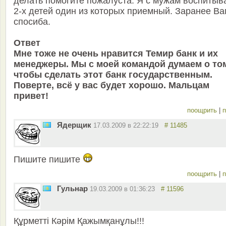
делать помогите пожалуста. Я с мужам воспитыв
2-х детей один из которых приемный. Заранее Ва
спосиба.
Ответ
Мне тоже не очень нравится Темир банк и их
менеджеры. Мы с моей командой думаем о то
чтобы сделать этот банк государственным.
Поверте, всё у вас будет хорошо. Мальцам
привет!
поощрить
|
п
Ядерщик
17.03.2009 в 22:22:19
# 11485
Пишите пишите
поощрить
|
п
Гульнар
19.03.2009 в 01:36:23
# 11596
Құрметті Кәрім Қажымқанұлы!!!