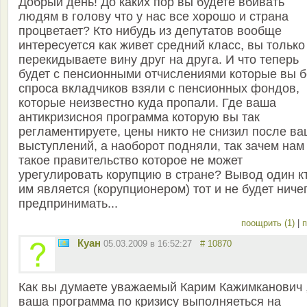
Добрый день! До каких пор вы будете вбивать
людям в голову что у нас все хорошо и страна
процветает? Кто нибудь из депутатов вообще
интересуется как живет средний класс, вы только
перекидываете вину друг на друга. И что теперь
будет с пенсионными отчислениями которые вы б
спроса вкладчиков взяли с пенсионных фондов,
которые неизвестно куда пропали. Где ваша
антикризисноя программа которую вы так
регламентируете, цены никто не снизил после в
выступлений, а наоборот подняли, так зачем нам
такое правительство которое не может
урегулировать корупцию в стране? Вывод один к
им является (корупционером) тот и не будет ниче
предпринимать...
поощрить (1)
|
п
Куан
05.03.2009 в 16:52:27
# 10870
Как вы думаете уважаемый Карим Кажимканович 
ваша программа по кризису выполняеться на