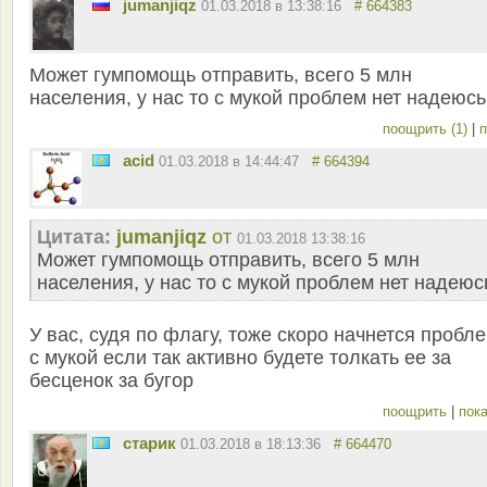
jumanjiqz
01.03.2018 в 13:38:16
# 664383
Может гумпомощь отправить, всего 5 млн
населения, у нас то с мукой проблем нет надеюсь
поощрить (1)
|
п
acid
01.03.2018 в 14:44:47
# 664394
Цитата:
jumanjiqz
от
01.03.2018 13:38:16
Может гумпомощь отправить, всего 5 млн
населения, у нас то с мукой проблем нет надеюс
У вас, судя по флагу, тоже скоро начнется пробл
с мукой если так активно будете толкать ее за
бесценок за бугор
поощрить
|
пока
старик
01.03.2018 в 18:13:36
# 664470