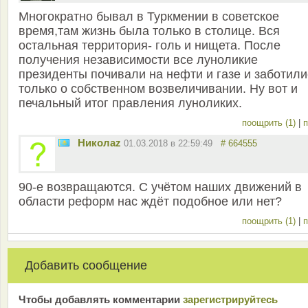
Многократно бывал в Туркмении в советское
время,там жизнь была только в столице. Вся
остальная территория- голь и нищета. После
получения независимости все луноликие
президенты почивали на нефти и газе и заботили
только о собственном возвеличивании. Ну вот и
печальный итог правления луноликих.
поощрить (1)
|
п
Николаz
01.03.2018 в 22:59:49
# 664555
90-е возвращаются. С учётом наших движений в
области реформ нас ждёт подобное или нет?
поощрить (1)
|
п
Добавить сообщение
Чтобы добавлять комментарии
зарeгиcтрирyйтeсь