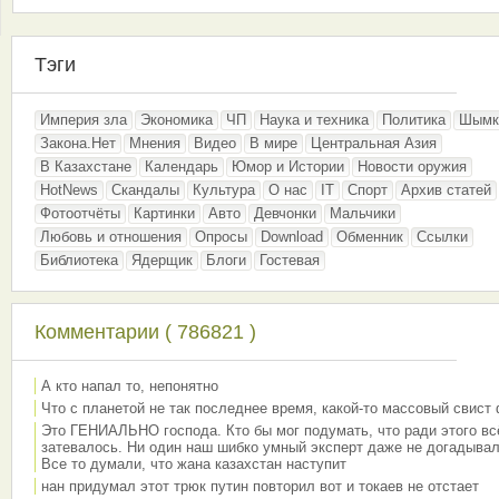
Тэги
Империя зла
Экономика
ЧП
Наука и техника
Политика
Шымк
Закона.Нет
Мнения
Видео
В мире
Центральная Азия
В Казахстане
Календарь
Юмор и Истории
Новости оружия
HotNews
Скандалы
Культура
О нас
IT
Спорт
Архив статей
Фотоотчёты
Картинки
Авто
Девчонки
Мальчики
Любовь и отношения
Опросы
Download
Обменник
Ссылки
Библиотека
Ядерщик
Блоги
Гостевая
Комментарии ( 786821 )
А кто напал то, непонятно
Что с планетой не так последнее время, какой-то массовый свист
Это ГЕНИАЛЬНО господа. Кто бы мог подумать, что ради этого вс
затевалось. Ни один наш шибко умный эксперт даже не догадывал
Все то думали, что жана казахстан наступит
нан придумал этот трюк путин повторил вот и токаев не отстает