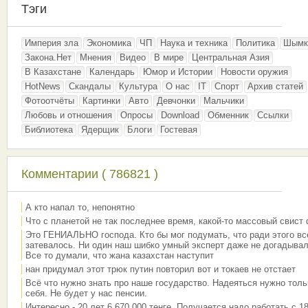
Тэги
Империя зла
Экономика
ЧП
Наука и техника
Политика
Шымк
Закона.Нет
Мнения
Видео
В мире
Центральная Азия
В Казахстане
Календарь
Юмор и Истории
Новости оружия
HotNews
Скандалы
Культура
О нас
IT
Спорт
Архив статей
Фотоотчёты
Картинки
Авто
Девчонки
Мальчики
Любовь и отношения
Опросы
Download
Обменник
Ссылки
Библиотека
Ядерщик
Блоги
Гостевая
Комментарии ( 786821 )
А кто напал то, непонятно
Что с планетой не так последнее время, какой-то массовый свист
Это ГЕНИАЛЬНО господа. Кто бы мог подумать, что ради этого вс
затевалось. Ни один наш шибко умный эксперт даже не догадывал
Все то думали, что жана казахстан наступит
нан придумал этот трюк путин повторил вот и токаев не отстает
Всё что нужно знать про наше государство. Надеяться нужно толь
себя. Не будет у нас пенсии.
Интересно - 20 лет 6 670 000 тенге. Получается надо работать с 18