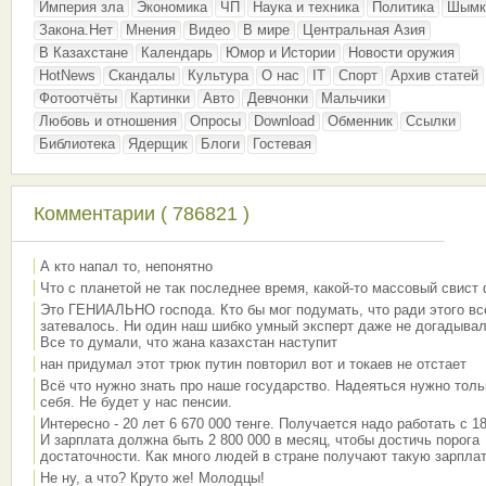
Империя зла
Экономика
ЧП
Наука и техника
Политика
Шымк
Закона.Нет
Мнения
Видео
В мире
Центральная Азия
В Казахстане
Календарь
Юмор и Истории
Новости оружия
HotNews
Скандалы
Культура
О нас
IT
Спорт
Архив статей
Фотоотчёты
Картинки
Авто
Девчонки
Мальчики
Любовь и отношения
Опросы
Download
Обменник
Ссылки
Библиотека
Ядерщик
Блоги
Гостевая
Комментарии ( 786821 )
А кто напал то, непонятно
Что с планетой не так последнее время, какой-то массовый свист
Это ГЕНИАЛЬНО господа. Кто бы мог подумать, что ради этого вс
затевалось. Ни один наш шибко умный эксперт даже не догадывал
Все то думали, что жана казахстан наступит
нан придумал этот трюк путин повторил вот и токаев не отстает
Всё что нужно знать про наше государство. Надеяться нужно толь
себя. Не будет у нас пенсии.
Интересно - 20 лет 6 670 000 тенге. Получается надо работать с 18
И зарплата должна быть 2 800 000 в месяц, чтобы достичь порога
достаточности. Как много людей в стране получают такую зарплат
Не ну, а что? Круто же! Молодцы!