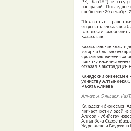
РК, - КазТАГ) не раз уг
расправой. "Последнее 
сообщение 30 декабря 20
"Пока есть в стране таки
открывать здесь свой би
готовности возобновить
Казахстане.
Казахстанские власти д
который был заочно при
срокам заключения за р
попытку насильственног
отказал в экстрадиции Р
Канадский бизнесмен 
убийству Алтынбека С
Рахата Алиева
Алматы. 5 января. КазТ
Канадский бизнесмен А
причастности людей из 
Алиева к убийству изве
Алтынбека Сарсенбаева
Журавлева и Бауржана 