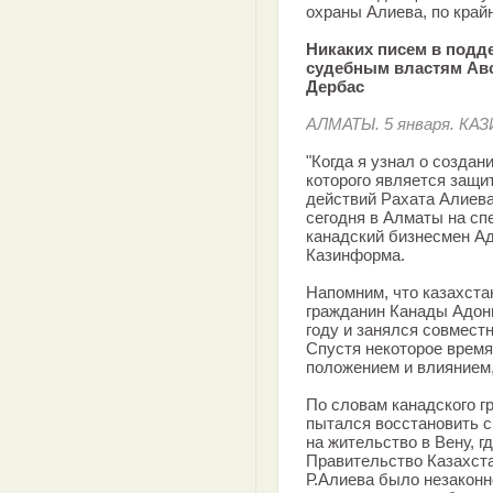
охраны Алиева, по крайн
Никаких писем в подд
судебным властям Авс
Дербас
АЛМАТЫ. 5 января. КА
"Когда я узнал о создан
которого является защи
действий Рахата Алиева,
сегодня в Алматы на с
канадский бизнесмен А
Казинформа.
Напомним, что казахста
гражданин Канады Адони
году и занялся совмест
Спустя некоторое врем
положением и влиянием,
По словам канадского г
пытался восстановить с
на жительство в Вену, г
Правительство Казахстан
Р.Алиева было незаконн