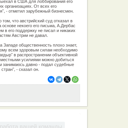
я выехал в США для лоббирования его
х организациях. От всех его
я", - отметил зарубежный бизнесмен.
 том, что австрийский суд отказал в
 основе некоего его письма, А.Дербас
ем в его поддержку не писал и никаких
стям Австрии не давал.
на Западе общественность плохо знает,
этому всем здоровым силам необходимо
агдыр" в распространении объективной
вместными усилиями можно добиться
им занимаюсь давно - подал судебные
стран", - сказал он.
работа вашей команды