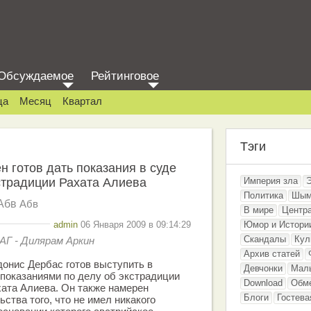
Обсуждаемое
Рейтинговое
ца
Месяц
Квартал
Тэги
н готов дать показания в суде
страдиции Рахата Алиева
Империя зла
Политика
Шым
Абв
Абв
В мире
Центр
admin
06 Января 2009 в 09:14:29
Юмор и Истори
Скандалы
Кул
АГ - Дилярам Аркин
Архив статей
онис Дербас готов выступить в
Девчонки
Мал
показаниями по делу об экстрадиции
Download
Обм
хата Алиева. Он также намерен
Блоги
Гостева
ства того, что не имел никакого