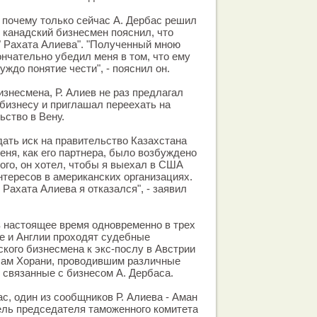
 почему только сейчас А. Дербас решил
 канадский бизнесмен пояснил, что
" Рахата Алиева". "Полученный мною
ончательно убедил меня в том, что ему
уждо понятие чести", - пояснил он.
изнесмена, Р. Алиев не раз предлагал
 бизнесу и приглашал переехать на
ьство в Вену.
дать иск на правительство Казахстана
меня, как его партнера, было возбуждено
того, он хотел, чтобы я выехал в США
нтересов в американских организациях.
Рахата Алиева я отказался", - заявил
в настоящее время одновременно в трех
не и Англии проходят судебные
ского бизнесмена к экс-послу в Австрии
ссам Хорани, проводившим различные
связанные с бизнесом А. Дербаса.
с, один из сообщников Р. Алиева - Аман
ель председателя таможенного комитета