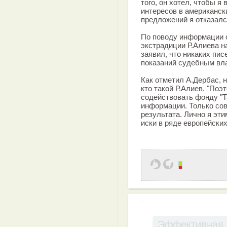
того, он хотел, чтобы 
интересов в американски
предложений я отказалс
По поводу информации о
экстрадиции Р.Алиева на
заявил, что никаких пис
показаний судебным вла
Как отметил А.Дербас, 
кто такой Р.Алиев. "По
содействовать фонду "Т
информации. Только со
результата. Лично я эт
иски в ряде европейских 
Эффективная 