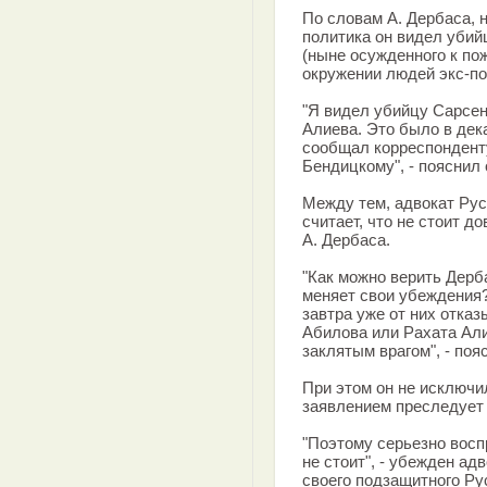
По словам А. Дербаса, 
политика он видел уби
(ныне осужденного к по
окружении людей экс-по
"Я видел убийцу Сарсе
Алиева. Это было в дек
сообщал корреспондент
Бендицкому", - пояснил 
Между тем, адвокат Рус
считает, что не стоит 
А. Дербаса.
"Как можно верить Дерба
меняет свои убеждения?
завтра уже от них отказ
Абилова или Рахата Али
заклятым врагом", - поя
При этом он не исключил
заявлением преследует 
"Поэтому серьезно воспр
не стоит", - убежден адв
своего подзащитного Ру