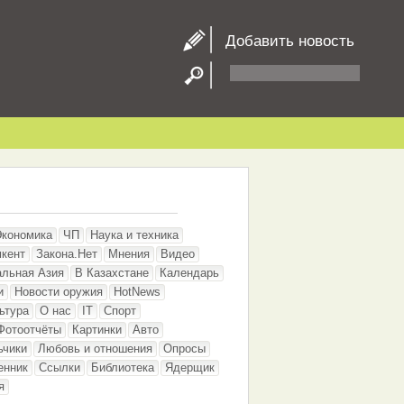
Добавить новость
Экономика
ЧП
Наука и техника
кент
Закона.Нет
Мнения
Видео
альная Азия
В Казахстане
Календарь
и
Новости оружия
HotNews
ьтура
О нас
IT
Спорт
Фотоотчёты
Картинки
Авто
ьчики
Любовь и отношения
Опросы
енник
Ссылки
Библиотека
Ядерщик
я