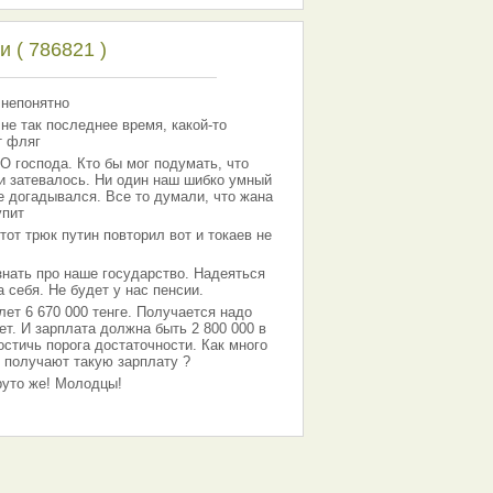
 ( 786821 )
 непонятно
 не так последнее время, какой-то
т фляг
господа. Кто бы мог подумать, что
 и затевалось. Ни один наш шибко умный
е догадывался. Все то думали, что жана
упит
тот трюк путин повторил вот и токаев не
знать про наше государство. Надеяться
 себя. Не будет у нас пенсии.
лет 6 670 000 тенге. Получается надо
ет. И зарплата должна быть 2 800 000 в
остичь порога достаточности. Как много
 получают такую зарплату ?
Круто же! Молодцы!