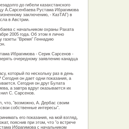
незадолго до гибели казахстанского
йцу А.Сарсенбаева Рустама Ибрагимова
жизненному заключению, - КазТАГ) в
сла в Австрии.
нбаева с начальником охраны Рахата
абре 2005 года. Об этом я лично
у газеты "Время" Геннадию
он.
тама Ибрагимова - Серик Сарсенов -
доверять очередному заявлению канадца
су, который по нескольку раз в день
 Сегодня он дает одни показания, а
ывается. Сегодня он друг Булата
ева, а завтра вдруг оказывается их
снил С. Сарсенов.
, что, "возможно, А. Дербас своим
свои собственные интересы".
инимать его показания, на мой взгляд,
окат, пояснив при этом, что "о встрече
стама Ибрагимова с начальником