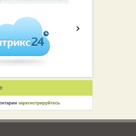
е
ентарии
зарeгиcтрирyйтeсь