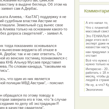
основании которого австрийское
захстану в выдаче беглеца. Об этом на
 заявил сам А.Дербас.
Комментарии
ахата Алиева, - КазТАГ) поддержку я не
ний судебным властям Австрии не
А кто напал то,
иглашали. Земельный суд вынес свое
Что с планетой
а Алиева только на основании какого-то
массовый свис
без допроса свидетелей", - заявил А.
Это ГЕНИАЛЬНО 
ради этого всё
эксперт даже н
ьих тогда показаниях основывался
казахстан наст
 вынесении вердикта об отказе в
нан придумал э
А. Дербас так и не смог ответить. Он
отстает
ной из венских гостиниц познакомился с
Всё что нужно 
лава КНБ Альнур Мусаев представил
нужно только на
иева. По словам канадца, "таковыми на
Интересно - 20 
лись".
работать с 18 л
месяц, чтобы д
сь, что один из них является
людей в стране
ой полиции МВД Австрии", - пояснил
Не ну, а что? 
Экологично
он обращался по этому поводу в
торая заверила его в том, что "в случае
седания по делу об экстрадиции Р.
ен в качестве свидетеля".