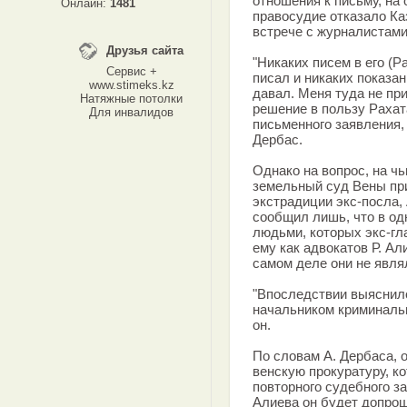
отношения к письму, на 
Онлайн:
1481
правосудие отказало Ка
встрече с журналистами
Друзья сайта
"Никаких писем в его (Р
Сервис +
писал и никаких показа
www.stimeks.kz
давал. Меня туда не пр
Натяжные потолки
решение в пользу Рахат
Для инвалидов
письменного заявления, 
Дербас.
Однако на вопрос, на ч
земельный суд Вены при
экстрадиции экс-посла, 
сообщил лишь, что в од
людьми, которых экс-г
ему как адвокатов Р. Ал
самом деле они не явля
"Впоследствии выяснило
начальником криминальн
он.
По словам А. Дербаса, 
венскую прокуратуру, ко
повторного судебного за
Алиева он будет допрош