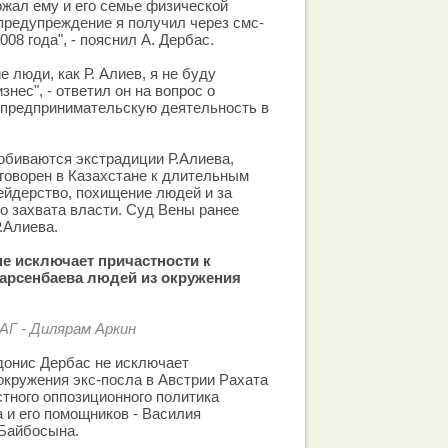
рожал ему и его семье физической
предупреждение я получил через смс-
08 года", - пояснил А. Дербас.
е люди, как Р. Алиев, я не буду
знес", - ответил он на вопрос о
 предпринимательскую деятельность в
обиваются экстрадиции Р.Алиева,
говорен в Казахстане к длительным
ейдерство, похищение людей и за
о захвата власти. Суд Вены ранее
.Алиева.
не исключает причастности к
арсенбаева людей из окружения
АГ - Дилярам Аркин
донис Дербас не исключает
окружения экс-посла в Австрии Рахата
стного оппозиционного политика
 и его помощников - Василия
Байбосына.