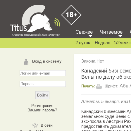
Свежее
Читаемое
2 суток
Неделя
1/2меся
Закона.Нет
Вход в систему
Канадский бизнесме
Вены по делу об эк
Абв
Печать:
Шрифт:
Алматы. 5 января. КазТ
Регистрация
Забыли пароль?
Канадский бизнесмен Ад
земельном суде Вены с 
экс-посла в Австрии Ра
В сети
предоставить доказатель