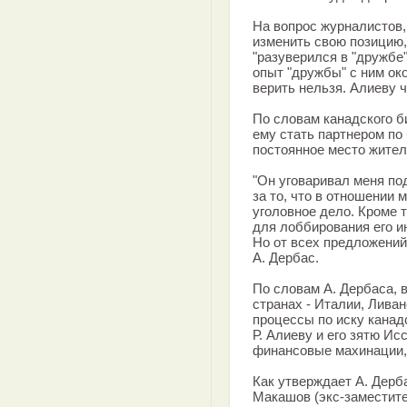
На вопрос журналистов,
изменить свою позицию,
"разуверился в "дружбе
опыт "дружбы" с ним ок
верить нельзя. Алиеву ч
По словам канадского б
ему стать партнером по
постоянное место жител
"Он уговаривал меня по
за то, что в отношении 
уголовное дело. Кроме 
для лоббирования его и
Но от всех предложений 
А. Дербас.
По словам А. Дербаса, 
странах - Италии, Лива
процессы по иску канад
Р. Алиеву и его зятю И
финансовые махинации, 
Как утверждает А. Дерба
Макашов (экс-заместит