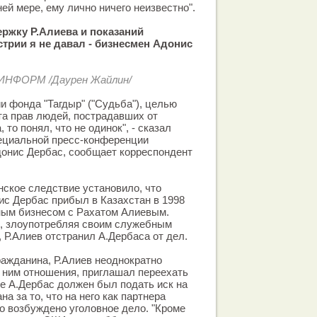
ей мере, ему лично ничего неизвестно".
ержку Р.Алиева и показаний
трии я не давал - бизнесмен Адонис
ЗИНФОРМ /Даурен Жайлин/
ии фонда "Тагдыр" ("Судьба"), целью
та прав людей, пострадавших от
 то понял, что не одинок", - сказал
пециальной пресс-конференции
донис Дербас, сообщает корреспондент
нское следствие установило, что
с Дербас прибыл в Казахстан в 1998
ным бизнесом с Рахатом Алиевым.
я, злоупотребляя своим служебным
 Р.Алиев отстранил А.Дербаса от дел.
ражданина, Р.Алиев неоднократно
 ним отношения, приглашал переехать
де А.Дербас должен был подать иск на
а за то, что на него как партнера
о возбуждено уголовное дело. "Кроме