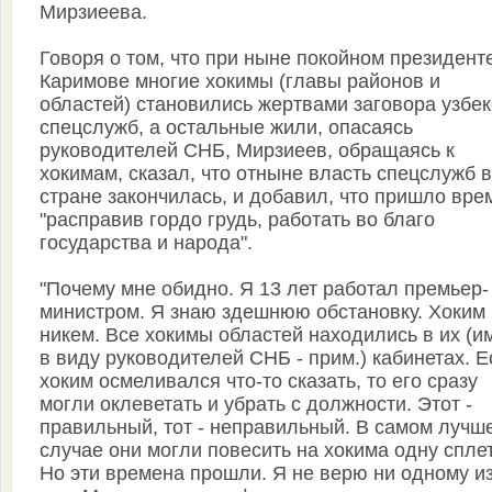
Мирзиеева.
Говоря о том, что при ныне покойном президент
Каримове многие хокимы (главы районов и
областей) становились жертвами заговора узбек
спецслужб, а остальные жили, опасаясь
руководителей СНБ, Мирзиеев, обращаясь к
хокимам, сказал, что отныне власть спецслужб в
стране закончилась, и добавил, что пришло вре
"расправив гордо грудь, работать во благо
государства и народа".
"Почему мне обидно. Я 13 лет работал премьер-
министром. Я знаю здешнюю обстановку. Хоким
никем. Все хокимы областей находились в их (и
в виду руководителей СНБ - прим.) кабинетах. 
хоким осмеливался что-то сказать, то его сразу
могли оклеветать и убрать с должности. Этот -
правильный, тот - неправильный. В самом лучш
случае они могли повесить на хокима одну спле
Но эти времена прошли. Я не верю ни одному и