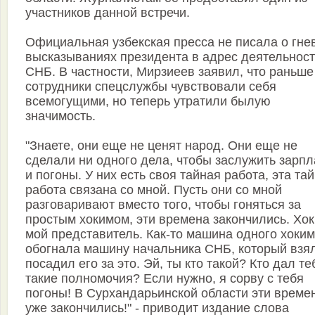
участников данной встречи.
Официальная узбекская пресса не писала о гне
высказываниях президента в адрес деятельнос
СНБ. В частности, Мирзиеев заявил, что раньше
сотрудники спецслужбы чувствовали себя
всемогущими, но теперь утратили былую
значимость.
"Знаете, они еще не ценят народ. Они еще не
сделали ни одного дела, чтобы заслужить зарпл
и погоны. У них есть своя тайная работа, эта та
работа связана со мной. Пусть они со мной
разговаривают вместо того, чтобы гоняться за
простым хокимом, эти времена закончились. Хок
мой представитель. Как-то машина одного хоки
обогнала машину начальника СНБ, который взя
посадил его за это. Эй, ты кто такой? Кто дал те
такие полномочия? Если нужно, я сорву с тебя
погоны! В Сурхандарьинской области эти време
уже закончились!" - приводит издание слова