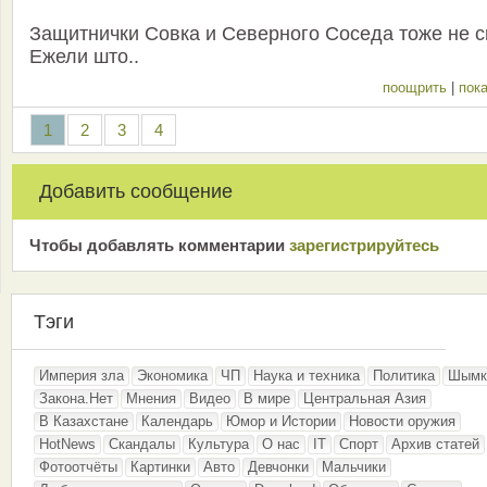
Защитнички Совка и Северного Соседа тоже не с
Ежели што..
поощрить
|
пока
1
2
3
4
Добавить сообщение
Чтобы добавлять комментарии
зарeгиcтрирyйтeсь
Тэги
Империя зла
Экономика
ЧП
Наука и техника
Политика
Шымк
Закона.Нет
Мнения
Видео
В мире
Центральная Азия
В Казахстане
Календарь
Юмор и Истории
Новости оружия
HotNews
Скандалы
Культура
О нас
IT
Спорт
Архив статей
Фотоотчёты
Картинки
Авто
Девчонки
Мальчики