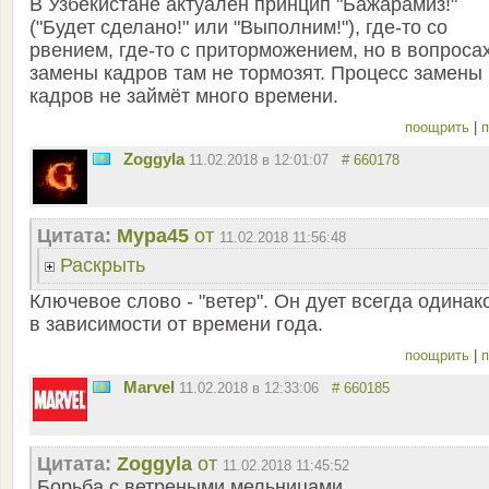
В Узбекистане актуален принцип "Бажарамиз!"
("Будет сделано!" или "Выполним!"), где-то со
рвением, где-то с приторможением, но в вопроса
замены кадров там не тормозят. Процесс замены
кадров не займёт много времени.
поощрить
|
п
Zoggyla
11.02.2018 в 12:01:07
# 660178
Цитата:
Мура45
от
11.02.2018 11:56:48
Раскрыть
Ключевое слово - "ветер". Он дует всегда одинак
в зависимости от времени года.
поощрить
|
п
Marvel
11.02.2018 в 12:33:06
# 660185
Цитата:
Zoggyla
от
11.02.2018 11:45:52
Борьба с ветреными мельницами.