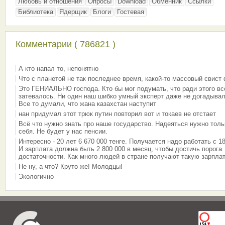
Любовь и отношения
Опросы
Download
Обменник
Ссылки
Библиотека
Ядерщик
Блоги
Гостевая
Комментарии ( 786821 )
А кто напал то, непонятно
Что с планетой не так последнее время, какой-то массовый свист
Это ГЕНИАЛЬНО господа. Кто бы мог подумать, что ради этого вс
затевалось. Ни один наш шибко умный эксперт даже не догадывал
Все то думали, что жана казахстан наступит
нан придумал этот трюк путин повторил вот и токаев не отстает
Всё что нужно знать про наше государство. Надеяться нужно толь
себя. Не будет у нас пенсии.
Интересно - 20 лет 6 670 000 тенге. Получается надо работать с 18
И зарплата должна быть 2 800 000 в месяц, чтобы достичь порога
достаточности. Как много людей в стране получают такую зарплат
Не ну, а что? Круто же! Молодцы!
Экологично