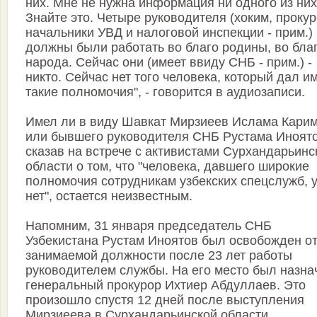
них. Мне не нужна информация ни одного из них
Знайте это. Четыре руководителя (хоким, прокур
начальники УВД и налоговой инспекции - прим.)
должны были работать во благо родины, во бла
народа. Сейчас они (имеет ввиду СНБ - прим.) -
никто. Сейчас нет того человека, который дал и
такие полномочия", - говорится в аудиозаписи.
Имел ли в виду Шавкат Мирзиеев Ислама Кари
или бывшего руководителя СНБ Рустама Иноято
сказав на встрече с активистами Сурхандарьинс
области о том, что "человека, давшего широкие
полномочия сотрудникам узбекских спецслужб, 
нет", остается неизвестным.
Напомним, 31 января председатель СНБ
Узбекистана Рустам Иноятов был освобожден о
занимаемой должности после 23 лет работы
руководителем службы. На его место был назна
генеральный прокурор Ихтиер Абдуллаев. Это
произошло спустя 12 дней после выступления
Мирзиеева в Сурхандарьинской области.