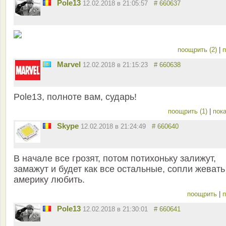
Pole13
12.02.2018 в 21:05:57
# 660637
поощрить (2)
|
п
Marvel
12.02.2018 в 21:15:23
# 660638
Pole13, полноте вам, сударь!
поощрить (1)
|
пока
Skype
12.02.2018 в 21:24:49
# 660640
В начале все грозят, потом потихоньку залижут,
замажут и будет как все остальные, сопли жевать
америку любить.
поощрить
|
п
Pole13
12.02.2018 в 21:30:01
# 660641