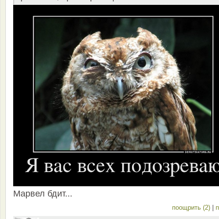
Марвел бдит...
поощрить (2)
|
п