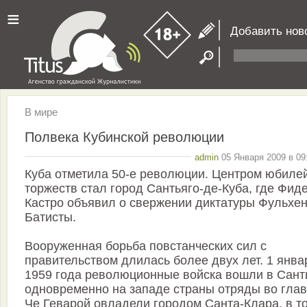
≡
Добавить нов
В мире
Полвека Кубинской революции
admin
05 Января 2009 в 09
Куба отметила 50-е революции. Центром юбиле
торжеств стал город Сантьяго-де-Куба, где Фид
Кастро объявил о свержении диктатуры Фульхе
Батисты.
Вооруженная борьба повстанческих сил с
правительством длилась более двух лет. 1 янва
1959 года революционные войска вошли в Сант
одновременно на западе страны отряды во глав
Че Геварой овладели городом Санта-Клара, в т