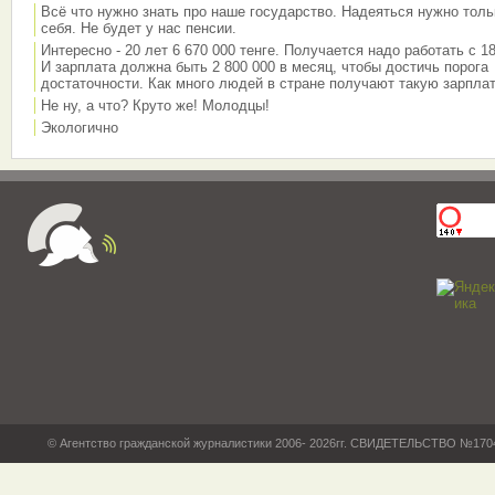
Всё что нужно знать про наше государство. Надеяться нужно толь
себя. Не будет у нас пенсии.
Интересно - 20 лет 6 670 000 тенге. Получается надо работать с 18
И зарплата должна быть 2 800 000 в месяц, чтобы достичь порога
достаточности. Как много людей в стране получают такую зарплат
Не ну, а что? Круто же! Молодцы!
Экологично
© Агентство гражданской журналистики 2006- 2026гг. СВИДЕТЕЛЬСТВО №17