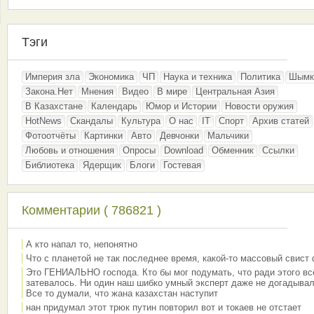
Тэги
Империя зла
Экономика
ЧП
Наука и техника
Политика
Шымк
Закона.Нет
Мнения
Видео
В мире
Центральная Азия
В Казахстане
Календарь
Юмор и Истории
Новости оружия
HotNews
Скандалы
Культура
О нас
IT
Спорт
Архив статей
Фотоотчёты
Картинки
Авто
Девчонки
Мальчики
Любовь и отношения
Опросы
Download
Обменник
Ссылки
Библиотека
Ядерщик
Блоги
Гостевая
Комментарии ( 786821 )
А кто напал то, непонятно
Что с планетой не так последнее время, какой-то массовый свист
Это ГЕНИАЛЬНО господа. Кто бы мог подумать, что ради этого вс
затевалось. Ни один наш шибко умный эксперт даже не догадывал
Все то думали, что жана казахстан наступит
нан придумал этот трюк путин повторил вот и токаев не отстает