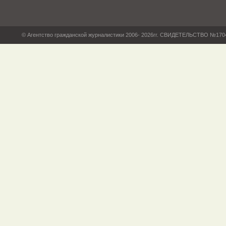
© Агентство гражданской журналистики 2006- 2026гг. СВИДЕТЕЛЬСТВО №17