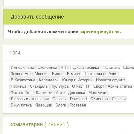
Добавить сообщение
Чтобы добавлять комментарии
зарeгиcтрирyйтeсь
Тэги
Империя зла
Экономика
ЧП
Наука и техника
Политика
Шымк
Закона.Нет
Мнения
Видео
В мире
Центральная Азия
В Казахстане
Календарь
Юмор и Истории
Новости оружия
HotNews
Скандалы
Культура
О нас
IT
Спорт
Архив статей
Фотоотчёты
Картинки
Авто
Девчонки
Мальчики
Любовь и отношения
Опросы
Download
Обменник
Ссылки
Библиотека
Ядерщик
Блоги
Гостевая
Комментарии ( 786821 )