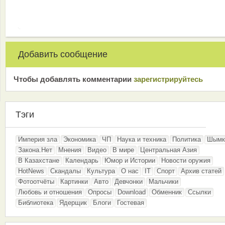
Добавить сообщение
Чтобы добавлять комментарии
зарeгиcтрирyйтeсь
Тэги
Империя зла
Экономика
ЧП
Наука и техника
Политика
Шымк
Закона.Нет
Мнения
Видео
В мире
Центральная Азия
В Казахстане
Календарь
Юмор и Истории
Новости оружия
HotNews
Скандалы
Культура
О нас
IT
Спорт
Архив статей
Фотоотчёты
Картинки
Авто
Девчонки
Мальчики
Любовь и отношения
Опросы
Download
Обменник
Ссылки
Библиотека
Ядерщик
Блоги
Гостевая