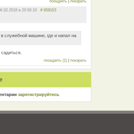
поощрить
|
покарать
06.02.2018 в 20:50:10
# 659153
в служебной машине, где и напал на
 садиться.
поощрить (1)
|
покарать
е
ентарии
зарeгиcтрирyйтeсь