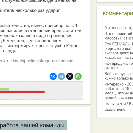
в служебной машине, где и напал на
итель несколько раз ударил
Комментарии
казательства, вынес приговор по ч. 1
А кто напал то,
ние насилия в отношении представителя
Что с планетой
чено наказание в виде ограничения
массовый свис
од 6 месяцев, с установлением
Это ГЕНИАЛЬНО 
», - информирует пресс-служба Южно-
ради этого всё
го суда.
эксперт даже н
казахстан наст
-yuko-izbivshij-policejskogo-muzhchina-
нан придумал э
отстает
Всё что нужно 
нужно только на
Интересно - 20 
работать с 18 л
месяц, чтобы д
людей в стране
Не ну, а что? 
Экологично
работа вашей команды