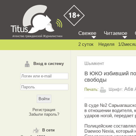
Свежее
Читаемое
2 суток
Неделя
1/2меся
Шымкент
Вход в систему
В ЮКО избивший по
свободы
Абв
Печать:
Шрифт:
В суде №2 Сарыагашско
Регистрация
в отношении водителя, 
Забыли пароль?
ударов ногой, передает p
Полицейские составлял
В сети
Daewoo Nexia, который