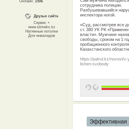
Сам мужчина находился 
Онлайн:
1506
сотрудника полиции.
Разбушевавшийся наруш
инспектора ногой.
Друзья сайта
Сервис +
«Суд, рассмотрев все до
www.stimeks.kz
ст. 380 УК РК «Примене
Натяжные потолки
власти». Мужчине назна
Для инвалидов
свободы, сроком на 1 г
пробационного контроля
Казахстанского областно
https://patrul.kz/novost/v
lishen-svobody
Эффективная 