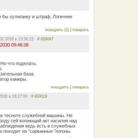
и бы хулиганку и штраф. Логичнее
поощрить (1)
|
покарать
.02.2018 в 13:36:23
# 659047
2030 09:46:38
Но что поделать.
о.
азательная база.
атор камеры.
поощрить
|
покарать
.2018 в 18:27:00
# 659119
 в тесноте служебной машины. Не
ароду сей вопиющий акт насилия над
наблюдения ведь есть в служебных
то походит на "сорванные "погоны.