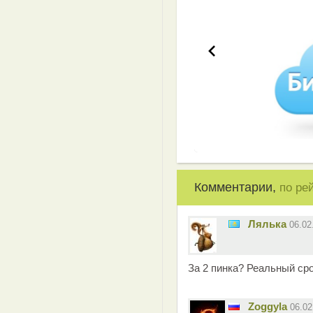
Комментарии,
по ре
Лялька
06.02
За 2 пинка? Реальный ср
Zoggyla
06.0