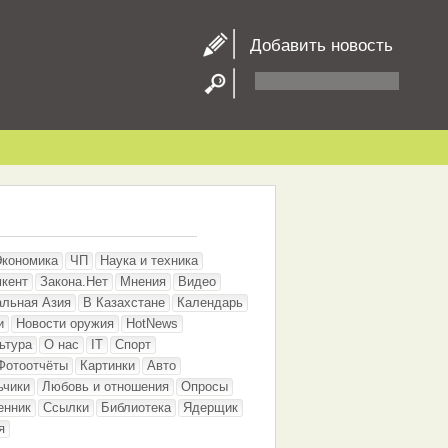
Добавить новость
Экономика
ЧП
Наука и техника
кент
Закона.Нет
Мнения
Видео
альная Азия
В Казахстане
Календарь
и
Новости оружия
HotNews
ьтура
О нас
IT
Спорт
Фотоотчёты
Картинки
Авто
ьчики
Любовь и отношения
Опросы
енник
Ссылки
Библиотека
Ядерщик
я