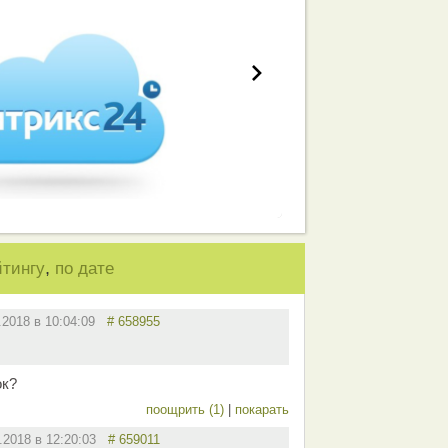
,
йтингу
по дате
.2018 в 10:04:09
# 658955
ок?
поощрить (1)
|
покарать
2.2018 в 12:20:03
# 659011