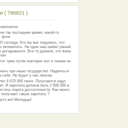
 ( 786821 )
 непонятно
 не так последнее время, какой-то
т фляг
господа. Кто бы мог подумать, что
 и затевалось. Ни один наш шибко умный
е догадывался. Все то думали, что жана
упит
тот трюк путин повторил вот и токаев не
знать про наше государство. Надеяться
 себя. Не будет у нас пенсии.
лет 6 670 000 тенге. Получается надо
ет. И зарплата должна быть 2 800 000 в
остичь порога достаточности. Как много
 получают такую зарплату ?
Круто же! Молодцы!