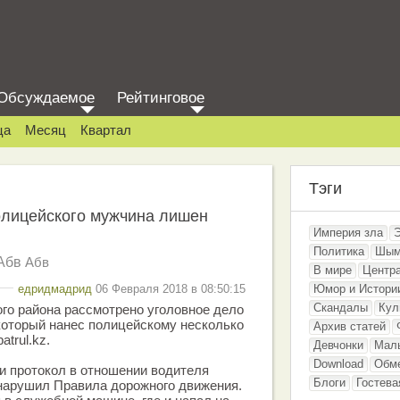
Обсуждаемое
Рейтинговое
ца
Месяц
Квартал
Тэги
лицейского мужчина лишен
Империя зла
Политика
Шым
Абв
Абв
В мире
Центр
едридмадрид
06 Февраля 2018 в 08:50:15
Юмор и Истори
Скандалы
Кул
го района рассмотрено уголовное дело
который нанес полицейскому несколько
Архив статей
atrul.kz.
Девчонки
Мал
Download
Обм
и протокол в отношении водителя
Блоги
Гостева
 нарушил Правила дорожного движения.