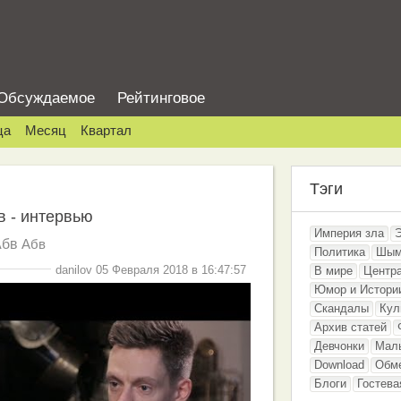
Обсуждаемое
Рейтинговое
ца
Месяц
Квартал
Тэги
в - интервью
Империя зла
Абв
Абв
Политика
Шым
danilov 05 Февраля 2018 в 16:47:57
В мире
Центр
Юмор и Истори
Скандалы
Кул
Архив статей
Девчонки
Мал
Download
Обм
Блоги
Гостева