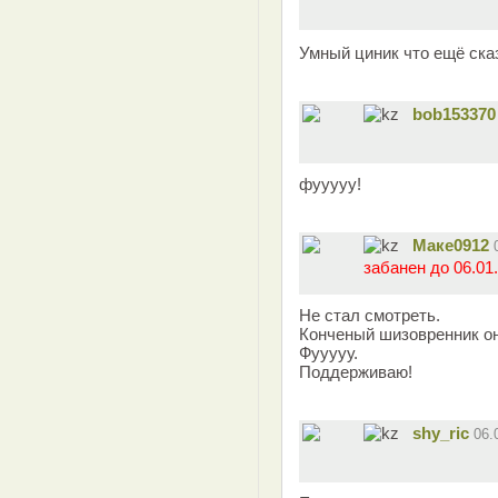
Умный циник что ещё ска
bob153370
фууууу!
Маке0912
забанен до 06.01.
Не стал смотреть.
Конченый шизовренник он
Фууууу.
Поддерживаю!
shy_ric
06.