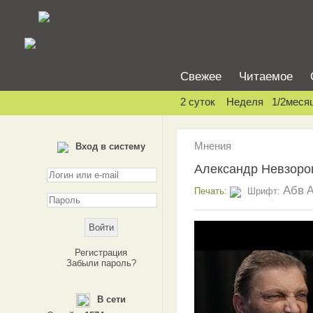
Свежее
Читаемое
2 суток
Неделя
1/2меся
Мнения
Вход в систему
Александр Невзоро
Абв
Печать:
Шрифт:
Регистрация
Забыли пароль?
В сети