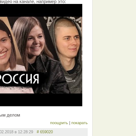
видео на канале, например это:
ым делом
поощрить
|
покарать
.02.2018 в 12:28:29
# 659020