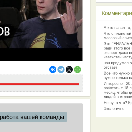
Комментарии
А кто напал то,
Что с планетой
массовый свис
Это ГЕНИАЛЬНО 
ради этого всё
эксперт даже н
казахстан наст
нан придумал э
отстает
Всё что нужно 
нужно только на
Интересно - 20 
работать с 18 л
месяц, чтобы д
людей в стране
Не ну, а что? 
Экологично
работа вашей команды