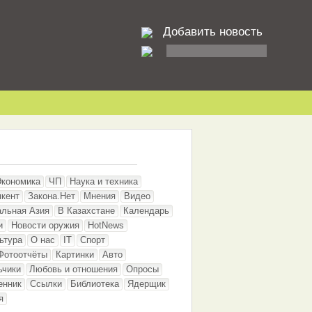
Добавить новость
Экономика
ЧП
Наука и техника
кент
Закона.Нет
Мнения
Видео
альная Азия
В Казахстане
Календарь
и
Новости оружия
HotNews
ьтура
О нас
IT
Спорт
Фотоотчёты
Картинки
Авто
ьчики
Любовь и отношения
Опросы
енник
Ссылки
Библиотека
Ядерщик
я