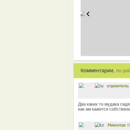
Комментарии,
по ре
строитель
Два каких то мудака сид
как им кажется собствен
Николаz
0