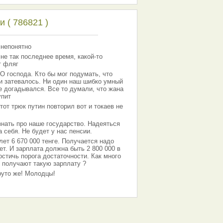
 ( 786821 )
 непонятно
 не так последнее время, какой-то
т фляг
господа. Кто бы мог подумать, что
 и затевалось. Ни один наш шибко умный
е догадывался. Все то думали, что жана
упит
тот трюк путин повторил вот и токаев не
знать про наше государство. Надеяться
 себя. Не будет у нас пенсии.
лет 6 670 000 тенге. Получается надо
ет. И зарплата должна быть 2 800 000 в
остичь порога достаточности. Как много
 получают такую зарплату ?
Круто же! Молодцы!