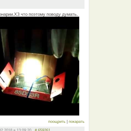
онарии.ХЗ что поэтому поводу думать.
поощрить
|
покарать
02.2018 в 13:09:20
# 659261