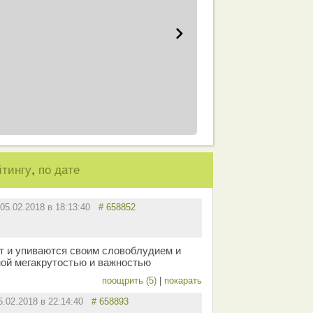
,
йтингу
по дате
05.02.2018 в 18:13:40
# 658852
ят и упиваются своим словоблудием и
ной мегакрутостью и важностью
поощрить (5)
|
покарать
5.02.2018 в 22:14:40
# 658893