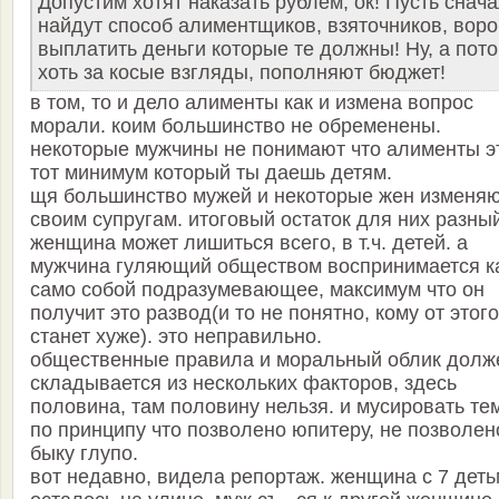
Допустим хотят наказать рублем, ок! Пусть снач
найдут способ алиментщиков, взяточников, воро
выплатить деньги которые те должны! Ну, а пот
хоть за косые взгляды, пополняют бюджет!
в том, то и дело алименты как и измена вопрос
морали. коим большинство не обременены.
некоторые мужчины не понимают что алименты э
тот минимум который ты даешь детям.
щя большинство мужей и некоторые жен изменя
своим супругам. итоговый остаток для них разны
женщина может лишиться всего, в т.ч. детей. а
мужчина гуляющий обществом воспринимается к
само собой подразумевающее, максимум что он
получит это развод(и то не понятно, кому от этого
станет хуже). это неправильно.
общественные правила и моральный облик долж
складывается из нескольких факторов, здесь
половина, там половину нельзя. и мусировать те
по принципу что позволено юпитеру, не позволен
быку глупо.
вот недавно, видела репортаж. женщина с 7 дет