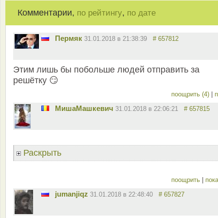
Комментарии,
,
по рейтингу
по дате
Пермяк
31.01.2018 в 21:38:39
# 657812
Этим лишь бы побольше людей отправить за
решётку 😏
поощрить (4)
|
п
MишаМашкевич
31.01.2018 в 22:06:21
# 657815
Раскрыть
поощрить
|
пока
jumanjiqz
31.01.2018 в 22:48:40
# 657827