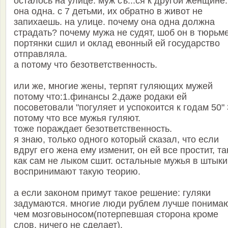
осталось на улице. муж съ...ся к другой женщине.
она одна. с 7 детьми, их обратно в живот не
запихаешь. на улице. почему она одна должна
страдать? почему мужа не судят, шоб он в тюрьм
портянки сшил и оклад евонный ей государство
отправляла.
а потому что безответственность.
или же, многие жены, терпят гуляющих мужей
потому что:1.финансы 2.даже родаки ей
посоветовали "погуляет и успокоится к годам 50" 
потому что все мужья гуляют.
тоже пораждает безответственность.
я знаю, только одного который сказал, что если
вдруг его жена ему изменит, он ей все простит, та
как сам не лыком сшит. остальные мужья в штыки
воспринимают такую теорию.
а если законом примут такое решение: гуляки
задумаются. многие люди рублем лучше понимаю
чем мозговыносом(потерпевшая сторона кроме
слов, ничего не сделает).