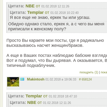
Цитата:
NBE
от
01.02.2018 12:11:26
Цитата:
Templar
от
01.02.2018 10:22:40
Я все еще не знаю, еркек ты или ургаш.
Обидно однако стало, еркек я, а с чего вы меня
приписали к женскому полу?
Просто Вы караете мои посты, где я радикально
высказываюсь насчет женщин/браков.
А еще в Ваших постах наблюдаю бабские взгляд
Вот и подумал, что Вы дырявая. А оказывается, 
типичный подкаблучник.
поощрить (1)
|
пока
Makintosh
01.02.2018 в 19:06:33
# 658124
Цитата:
Templar
от
01.02.2018 18:47:10
Цитата:
NBE
от
01.02.2018 12:11:26