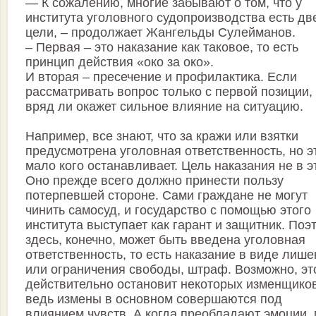
— К сожалению, многие забывают о том, что у
института уголовного судопроизводства есть дв
цели, – продолжает Жангельды Сулейманов.
– Первая – это наказание как таковое, то есть
принцип действия «око за око».
И вторая – пресечение и профилактика. Если
рассматривать вопрос только с первой позиции,
вряд ли окажет сильное влияние на ситуацию.
Например, все знают, что за кражи или взятки
предусмотрена уголовная ответственность, но э
мало кого останавливает. Цель наказания не в э
Оно прежде всего должно принести пользу
потерпевшей стороне. Сами граждане не могут
чинить самосуд, и государство с помощью этого
института выступает как гарант и защитник. Поэ
здесь, конечно, может быть введена уголовная
ответственность, то есть наказание в виде лиш
или ограничения свободы, штраф. Возможно, эт
действительно остановит некоторых изменщиков
ведь измены в основном совершаются под
влиянием чувств. А когда преобладают эмоции, 