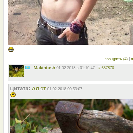
поощрить (4)
|
п
Makintosh
01.02.2018 в 01:10:47
# 657870
Цитата:
Ал
от
01.02.2018 00:53:07