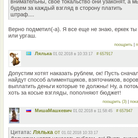
внимательны, свое токальство они узаконят, а м
будем за каждый взгляд в сторону платить
штраф....
Верно подметил(-а). Я все еще не знаю, еркек ты
или ургаш.
поощрить
|
п
Лялька
01.02.2018 в 10:33:17
# 657917
Допустим хотят наказать рублем, ок! Пусть снача
найдут способ алиментщиков, взяточников, воров
выплатить деньги которые те должны! Ну, а пото
хоть за косые взгляды, пополняют бюджет!
поощрить (3)
|
пока
MишаМашкевич
01.02.2018 в 11:58:45
# 657947
Цитата:
Лялька
от
01.02.2018 10:33:17