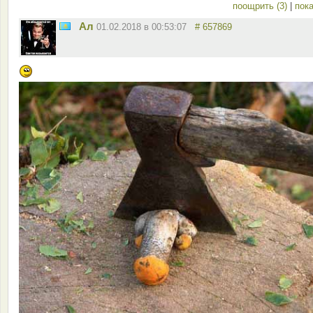
поощрить (3)
|
пока
Ал
01.02.2018 в 00:53:07
# 657869