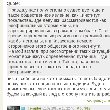
Quote:
Правда,у нас полулегально существует еще и
такое общественное явление, как «институт
токальства»,где девушки рассматриваются как
неофициальные вторые жены, не
зарегистрированные в гражданском браке. С точ
зрения определенных религиозных традиций он
как бы легальны, и в Казахстане немало
сторонников этого общественного института.
На мой взгляд, при рассмотрении таких ситуаци
может возникнуть определенная путаница – где
токальство, а где измена. Так что, наверное,
придется все это как-то законодательно
разграничивать.
пиз..ц, себя они не хотят обижать, то есть блядст
верхушек - это национальные традиции. Будьте
внимательны, свое токальство они узаконят, а мы
будем за каждый взгляд в сторону платить штраф.
поощрить (5)
|
п
Templar
01.02.2018 в 10:22:40
# 657912