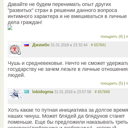
Давайте не будем перенимать опыт других
"развитых" стран в решении данного вопроса
интимного характера и не вмешиваться в личные
дела граждан!
поощрить (4)
|
п
Джимбо
31.01.2018 в 23:32:44
# 657841
Чушь и средневековье. Ничто не сможет удержать
государству не зачем лезьте в личные отношения
людей.
поощрить (5)
|
п
lokidogma
31.01.2018 в 23:57:58
# 657849
Хоть какае то путная инициатива за долгое время
наших чинуш. Может блядей да блядунов станет
поменьше. Еще бы предложили наказывать треть