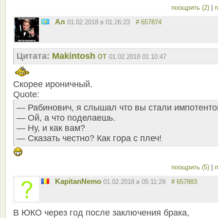
поощрить (2)
|
п
Ал
01.02.2018 в 01:26:23
# 657874
Цитата:
Makintosh
от
01.02.2018 01:10:47
Скорее ироничный.
Quote:
— Рабинович, я слышал что вы стали импотент
— Ой, а что поделаешь.
— Ну, и как вам?
— Сказать честно? Как гора с плеч!
поощрить (5)
|
п
KapitanNemo
01.02.2018 в 05:11:29
# 657883
В ЮКО через год после заключения брака,