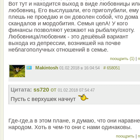
Вот тут и находится выход в виде любовницы ил
любовниц. Его выслушали, его приголубили, ему
плешь не проедаю и он доволен собой, что дома 
скандалов и мордобития. Семья целА! У кого
финансы позволяют уезжают на рыбалку/охоту.
Любовница/любовник - это дешёвый вариант
выхода из депрессии, возникшей на почве
неблагополучных отношений в семье.
поощрить (1)
|
п
Makintosh
01.02.2018 в 16:04:54
# 658051
Цитата:
ss720
от
01.02.2018 07:54:47
Пусть с верхушек начнут
Где-где,а в этом плане, я думаю, что они наравне
народом. Хоть в чем-то они с нами одинаковы.
поощрить
|
п