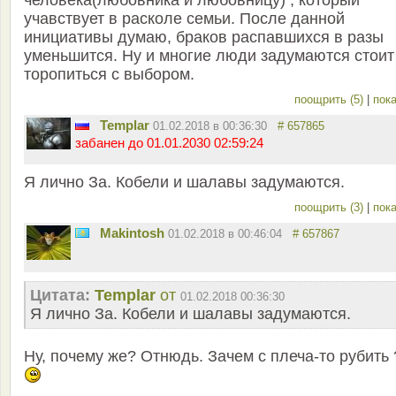
человека(любовника и любовницу) , который
учавствует в расколе семьи. После данной
инициативы думаю, браков распавшихся в разы
уменьшится. Ну и многие люди задумаются стоит
торопиться с выбором.
поощрить (5)
|
пока
Templar
01.02.2018 в 00:36:30
# 657865
забанен до 01.01.2030 02:59:24
Я лично За. Кобели и шалавы задумаются.
поощрить (3)
|
пока
Makintosh
01.02.2018 в 00:46:04
# 657867
Цитата:
Templar
от
01.02.2018 00:36:30
Я лично За. Кобели и шалавы задумаются.
Ну, почему же? Отнюдь. Зачем с плеча-то рубить 