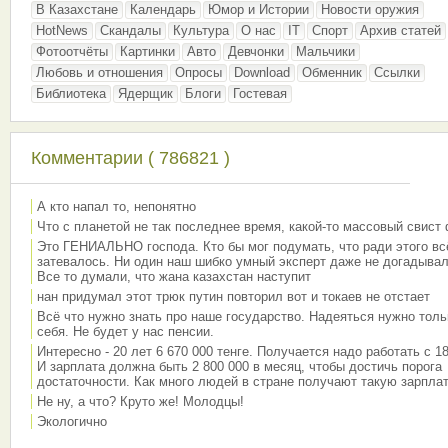
В Казахстане
Календарь
Юмор и Истории
Новости оружия
HotNews
Скандалы
Культура
О нас
IT
Спорт
Архив статей
Фотоотчёты
Картинки
Авто
Девчонки
Мальчики
Любовь и отношения
Опросы
Download
Обменник
Ссылки
Библиотека
Ядерщик
Блоги
Гостевая
Комментарии ( 786821 )
А кто напал то, непонятно
Что с планетой не так последнее время, какой-то массовый свист
Это ГЕНИАЛЬНО господа. Кто бы мог подумать, что ради этого вс
затевалось. Ни один наш шибко умный эксперт даже не догадывал
Все то думали, что жана казахстан наступит
нан придумал этот трюк путин повторил вот и токаев не отстает
Всё что нужно знать про наше государство. Надеяться нужно толь
себя. Не будет у нас пенсии.
Интересно - 20 лет 6 670 000 тенге. Получается надо работать с 18
И зарплата должна быть 2 800 000 в месяц, чтобы достичь порога
достаточности. Как много людей в стране получают такую зарплат
Не ну, а что? Круто же! Молодцы!
Экологично