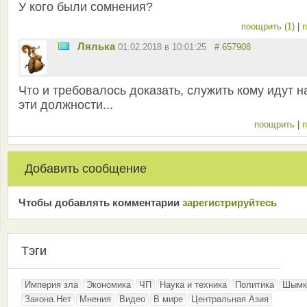
У кого были сомнения?
поощрить (1)
|
п
Лялька
01.02.2018 в 10:01:25
# 657908
Что и требовалось доказать, служить кому идут н
эти должности...
поощрить
|
п
Добавить сообщение
Чтобы добавлять комментарии
зарeгиcтрирyйтeсь
Тэги
Империя зла
Экономика
ЧП
Наука и техника
Политика
Шымк
Закона.Нет
Мнения
Видео
В мире
Центральная Азия