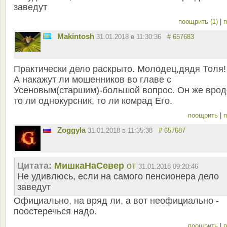
заведут
поощрить (1)
|
п
Makintosh
31.01.2018 в 11:30:36
# 657683
Практически дело раскрыто. Молодец,дядя Толя!
А накажут ли мошенников во главе с
Усеновым(старшим)-большой вопрос. Он же врод
то ли однокурсник, то ли комрад Его.
поощрить
|
п
Zoggyla
31.01.2018 в 11:35:38
# 657687
Цитата:
МишкаНаСевер
от
31.01.2018 09:20:46
Не удивлюсь, если на самого пенсионера дело
заведут
Официально, на вряд ли, а вот неофициально -
поостеречься надо.
поощрить
|
п