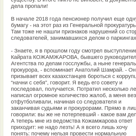
дела пропали!
В начале 2018 года пенсионер получил еще одн
бумагу - на этот раз из Генеральной прокуратуры
Там тоже не нашли признаков нарушений со ст
следователей, занимавшихся делом о паркингах
- Знаете, я в прошлом году смотрел выступлени
Кайрата КОЖАМЖАРОВА, бывшего руководите
Агентства по делам госслужбы, а ныне генерал
прокурора, - вспоминает Анатолий Шамрай. - Он
призывает всех казахстанцев бороться с корруп
“начни с себя”, говорит. Я ведь его совету и
последовал, получается. Потратил несколько ле
написал огромное количество жалоб, а меня ве
отфутболивали, начиная со следователя и
заканчивая судьями и прокурорами. Прямо в ли
говорили: вы же не потерпевший - какое вам де
А теперь мне из ведомства Кожамжарова ответ
приходит: не надо лезть! А я всего лишь хочу
понять: почему нельзя провести нормальную