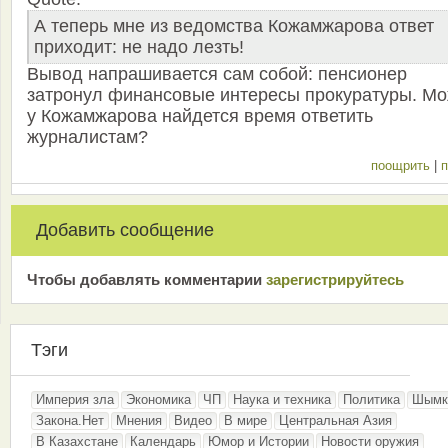
А теперь мне из ведомства Кожамжарова ответ
приходит: не надо лезть!
Вывод напрашивается сам собой: пенсионер
затронул финансовые интересы прокуратуры. Мо
у Кожамжарова найдется время ответить
журналистам?
поощрить
|
п
Добавить сообщение
Чтобы добавлять комментарии
зарeгиcтрирyйтeсь
Тэги
Империя зла
Экономика
ЧП
Наука и техника
Политика
Шымк
Закона.Нет
Мнения
Видео
В мире
Центральная Азия
В Казахстане
Календарь
Юмор и Истории
Новости оружия