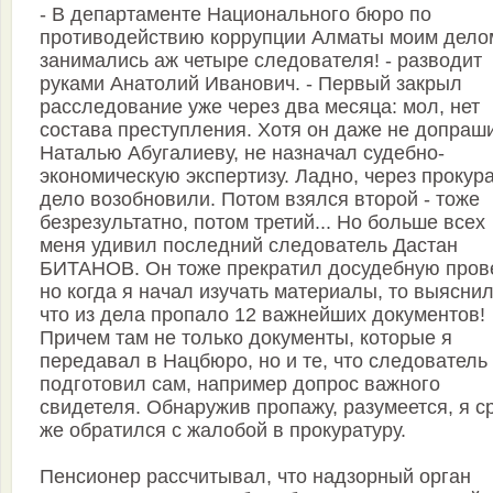
- В департаменте Национального бюро по
противодействию коррупции Алматы моим дело
занимались аж четыре следователя! - разводит
руками Анатолий Иванович. - Первый закрыл
расследование уже через два месяца: мол, нет
состава преступления. Хотя он даже не допраш
Наталью Абугалиеву, не назначал судебно-
экономическую экспертизу. Ладно, через прокур
дело возобновили. Потом взялся второй - тоже
безрезультатно, потом третий... Но больше всех
меня удивил последний следователь Дастан
БИТАНОВ. Он тоже прекратил досудебную прове
но когда я начал изучать материалы, то выяснил
что из дела пропало 12 важнейших документов!
Причем там не только документы, которые я
передавал в Нацбюро, но и те, что следователь
подготовил сам, например допрос важного
свидетеля. Обнаружив пропажу, разумеется, я с
же обратился с жалобой в прокуратуру.
Пенсионер рассчитывал, что надзорный орган