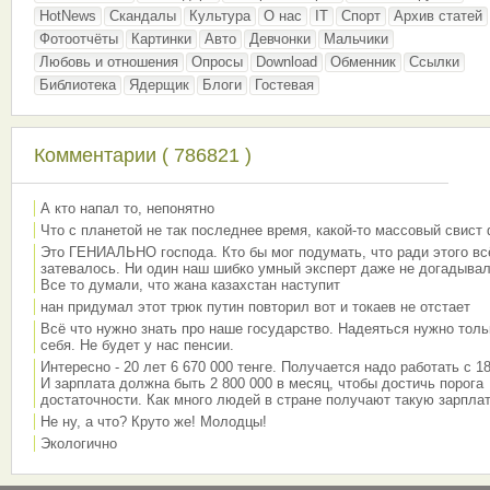
HotNews
Скандалы
Культура
О нас
IT
Спорт
Архив статей
Фотоотчёты
Картинки
Авто
Девчонки
Мальчики
Любовь и отношения
Опросы
Download
Обменник
Ссылки
Библиотека
Ядерщик
Блоги
Гостевая
Комментарии ( 786821 )
А кто напал то, непонятно
Что с планетой не так последнее время, какой-то массовый свист
Это ГЕНИАЛЬНО господа. Кто бы мог подумать, что ради этого вс
затевалось. Ни один наш шибко умный эксперт даже не догадывал
Все то думали, что жана казахстан наступит
нан придумал этот трюк путин повторил вот и токаев не отстает
Всё что нужно знать про наше государство. Надеяться нужно толь
себя. Не будет у нас пенсии.
Интересно - 20 лет 6 670 000 тенге. Получается надо работать с 18
И зарплата должна быть 2 800 000 в месяц, чтобы достичь порога
достаточности. Как много людей в стране получают такую зарплат
Не ну, а что? Круто же! Молодцы!
Экологично