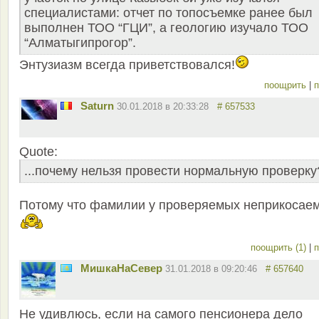
специалистами: отчет по топосъемке ранее был
выполнен ТОО “ГЦИ”, а геологию изучало ТОО
“Алматыгипрогор”.
Энтузиазм всегда приветствовался!
поощрить
|
п
Saturn
30.01.2018 в 20:33:28
# 657533
Quote:
...почему нельзя провести нормальную проверку?
Потому что фамилии у проверяемых неприкосае
поощрить (1)
|
п
МишкаНаСевер
31.01.2018 в 09:20:46
# 657640
Не удивлюсь, если на самого пенсионера дело