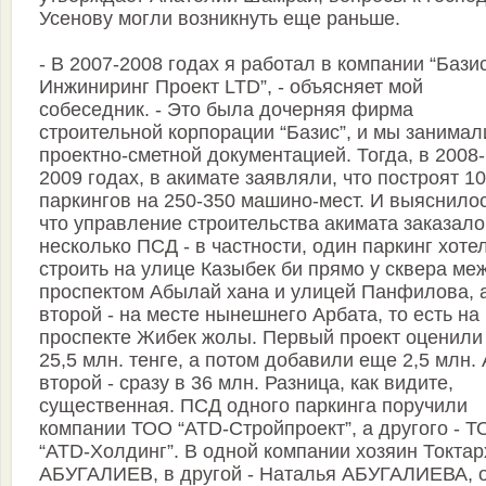
Усенову могли возникнуть еще раньше.
- В 2007-2008 годах я работал в компании “Бази
Инжиниринг Проект LTD”, - объясняет мой
собеседник. - Это была дочерняя фирма
строительной корпорации “Базис”, и мы занимал
проект­но-сметной документацией. Тогда, в 2008-
2009 годах, в акимате заявляли, что построят 1
паркингов на 250-350 машино-мест. И выяснилос
что управление строительства акимата заказало
несколько ПСД - в частности, один паркинг хоте
строить на улице Казыбек би прямо у сквера ме
проспектом Абылай хана и улицей Панфилова, 
второй - на месте нынешнего Арбата, то есть на
проспекте Жибек жолы. Первый проект оценили
25,5 млн. тенге, а потом добавили еще 2,5 млн. 
второй - сразу в 36 млн. Разница, как видите,
существенная. ПСД одного паркинга поручили
компании ТОО “ATD-Стройпроект”, а другого - 
“ATD-Холдинг”. В одной компании хозяин Токтар
АБУГАЛИЕВ, в другой - Наталья АБУГАЛИЕВА, 