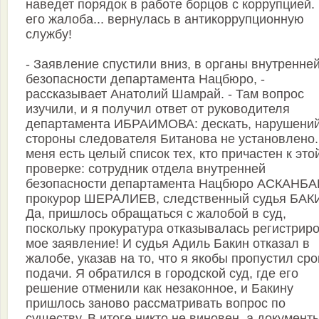
наведет порядок в работе борцов с коррупцией.
его жалоба... вернулась в антикоррупционную
службу!
- Заявление спустили вниз, в органы внутренне
безопасности департамента Нацбюро, -
рассказывает Анатолий Шамрай. - Там вопрос
изучили, и я получил ответ от руководителя
департамента ИБРАИМОВА: дескать, нарушений
стороны следователя Битанова не установлено.
меня есть целый список тех, кто причастен к это
проверке: сотрудник отдела внутренней
безопасности департамента Нацбюро АСКАНБА
прокурор ШЕРАЛИЕВ, следственный судья БАК
Да, пришлось обращаться с жалобой в суд,
поскольку прокуратура отказывалась регистрир
мое заявление! И судья Адиль Бакин отказал в
жалобе, указав на то, что я якобы пропустил сро
подачи. Я обратился в городской суд, где его
решение отменили как незаконное, и Бакину
пришлось заново рассматривать вопрос по
существу. В итоге никто не виновен, а документ