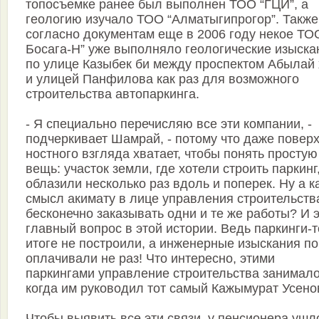
топосъемке ранее был выполнен ТОО “ГЦИ”, а
геологию изучало ТОО “Алматыгипрогор”. Также
согласно документам еще в 2006 году некое ТО
Босага-Н” уже выполняло геологические изыска
по улице Казыбек би между проспектом Абылай
и улицей Панфилова как раз для возможного
строительства автопаркинга.
- Я специально перечисляю все эти компании, -
подчеркивает Шам­рай, - потому что даже поверх
ностного взгляда хватает, чтобы понять простую
вещь: участок земли, где хотели строить паркинг
облазили несколько раз вдоль и поперек. Ну а к
смысл акимату в лице управления строительств
бесконечно заказывать одни и те же работы? И 
главный вопрос в этой истории. Ведь паркинги-т
итоге не построили, а инженерные изыскания по
оплачивали не раз! Что интересно, этими
паркингами управление строительства занимало
когда им руководил тот самый Кажымурат Усено
Чтобы выявить все эти связи, у пенсионера ушл