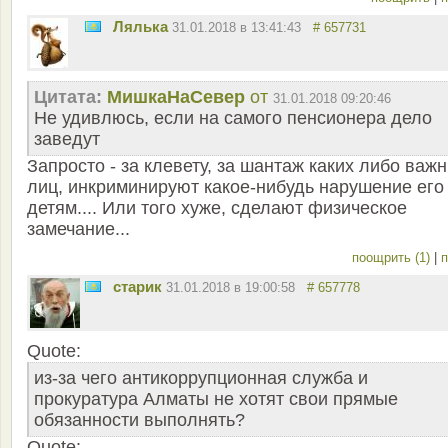
Лялька
31.01.2018 в 13:41:43
# 657731
Цитата:
МишкаНаСевер
от
31.01.2018 09:20:46
Не удивлюсь, если на самого пенсионера дело
заведут
Запросто - за клевету, за шантаж каких либо важ
лиц, инкриминируют какое-нибудь нарушение его
детям.... Или того хуже, сделают физическое
замечание...
поощрить (1)
|
п
старик
31.01.2018 в 19:00:58
# 657778
Quote:
из-за чего антикоррупционная служба и
прокуратура Алматы не хотят свои прямые
обязанности выполнять?
Quote: