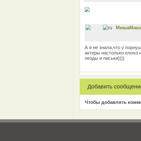
MишаМашк
А я не знала,что у порну
актеры настолько плохо и
пезды и письки))))
Добавить сообщени
Чтобы добавлять комм