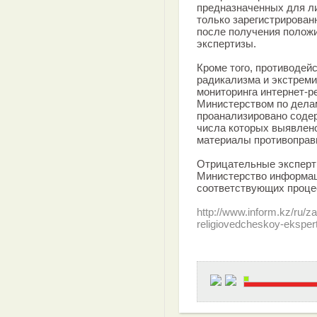
предназначенных для л
только зарегистрирова
после получения полож
экспертизы.
Кроме того, противодей
радикализма и экстрем
мониторинга интернет-ре
Министерством по делам
проанализировано содер
числа которых выявлено
материалы противоправн
Отрицательные эксперт
Министерство информац
соответствующих проце
http://www.inform.kz/ru/z
religiovedcheskoy-ekspe