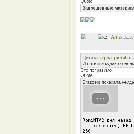
Quote:
Запрещенные матери
Ал
27.01.2
Цитата:
alpha_portal
от
И пятница куда-то дела
Это поправимо
Quote:
Brazzers показала неуд
RemiMTA2 дня назад
... (censored) НЕ П
250