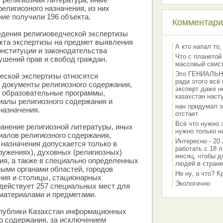
елигиозного назначения, из них
ие получили 196 объекта.
Комментарии
едения религиоведческой экспертизы
кта экспертизы на предмет выявления
А кто напал то,
нституции и законодательства
Что с планетой
рушений прав и свобод граждан.
массовый свис
Это ГЕНИАЛЬНО 
еской экспертизы относятся
ради этого всё
 документы религиозного содержания,
эксперт даже н
) образовательные программы,
казахстан наст
алы религиозного содержания и
нан придумал э
назначения.
отстает
Всё что нужно 
ранение религиозной литературы, иных
нужно только на
алов религиозного содержания,
Интересно - 20 
 назначения допускается только в
работать с 18 л
ружениях), духовных (религиозных)
месяц, чтобы д
ия, а также в специально определенных
людей в стране
ыми органами областей, городов
Не ну, а что? 
ния и столицы, стационарных
Экологично
действует 257 специальных мест для
материалами и предметами.
спублики Казахстан информационных
о содержания, за исключением