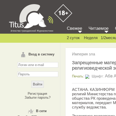
Свежее
Читаемое
2 суток
Неделя
1/2меся
Империя зла
Вход в систему
Запрещенные матер
религиоведческой э
Абв
Печать:
Шрифт:
АСТАНА. КАЗИНФОРМ - 
Регистрация
религий Министерства п
Забыли пароль?
общества РК проведена 
материалов, передает 
службу ведомства.
В сети
Экспертизе подверглись