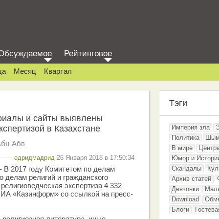
Обсуждаемое
Рейтинговое
ца
Месяц
Квартал
Тэги
иалы и сайты выявлены
кспертизой в Казахстане
Империя зла
Политика
Шым
Абв
Абв
В мире
Центр
едридмадрид
26 Января 2018 в 17:50:34
Юмор и Истори
Скандалы
Кул
В 2017 году Комитетом по делам
о делам религий и гражданского
Архив статей
религиоведческая экспертиза 4 332
Девчонки
Мал
МИА «Казинформ» со ссылкой на пресс-
Download
Обм
Блоги
Гостева
 религиозная литература, иные