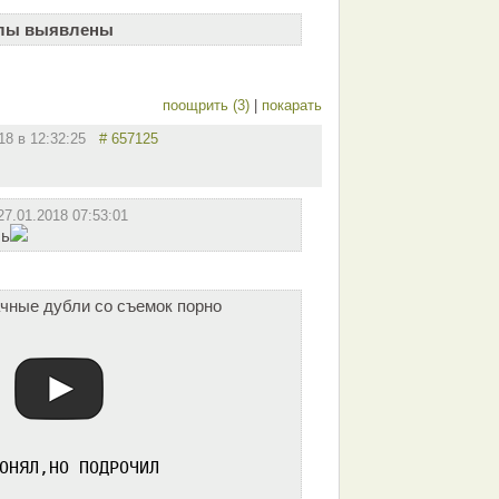
алы выявлены
поощрить (3)
|
покарать
018 в 12:32:25
# 657125
27.01.2018 07:53:01
сь
ачные дубли со съемок порно
ОНЯЛ,НО ПОДРОЧИЛ