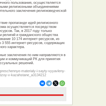
ичного пользования, осуществляется
нными религиозными объединениями
ительного заключения религиоведческой
ствие пропаганде идей религиозного
изма осуществляется посредством
сурсов. Так, в 2017 году только
 религий и гражданского общества
жание 10 174 интернет-ресурсов, из
 3 555 интернет-ресурсов, содержащих
ого характера.
ные заключения по ним направляются в
ии и коммуникаций РК для принятия
ссуальных решений.
apreschennye-materialy-i-sayty-vyyavleny-
rtizoy-v-kazahstane_a3134212