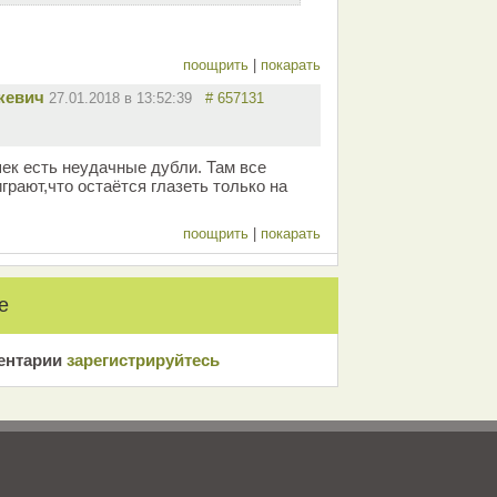
поощрить
|
покарать
евич
27.01.2018 в 13:52:39
# 657131
шек есть неудачные дубли. Там все
грают,что остаётся глазеть только на
поощрить
|
покарать
е
ентарии
зарeгиcтрирyйтeсь