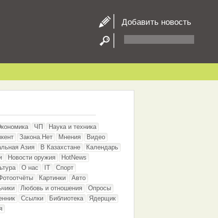
Добавить новость
Экономика
ЧП
Наука и техника
кент
Закона.Нет
Мнения
Видео
альная Азия
В Казахстане
Календарь
и
Новости оружия
HotNews
ьтура
О нас
IT
Спорт
Фотоотчёты
Картинки
Авто
ьчики
Любовь и отношения
Опросы
енник
Ссылки
Библиотека
Ядерщик
я