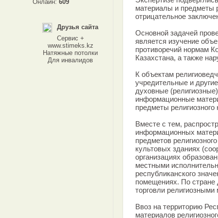
Онлайн:
609
материалы и предметы р
отрицательное заключен
Друзья сайта
Основной задачей пров
Сервис +
является изучение объе
www.stimeks.kz
противоречий нормам Ко
Натяжные потолки
Казахстана, а также на
Для инвалидов
К объектам религиоведч
учредительные и другие
духовные (религиозные
информационные матери
предметы религиозного 
Вместе с тем, распрост
информационных матери
предметов религиозного
культовых зданиях (соо
организациях образован
местными исполнительн
республиканского значе
помещениях. По стране 
торговли религиозными 
Ввоз на территорию Ре
материалов религиозног