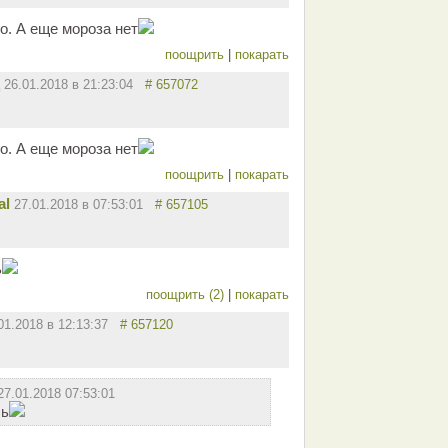
о. А еще мороза нет
поощрить
|
покарать
26.01.2018 в 21:23:04
# 657072
о. А еще мороза нет
поощрить
|
покарать
al
27.01.2018 в 07:53:01
# 657105
ь
поощрить (2)
|
покарать
01.2018 в 12:13:37
# 657120
27.01.2018 07:53:01
сь