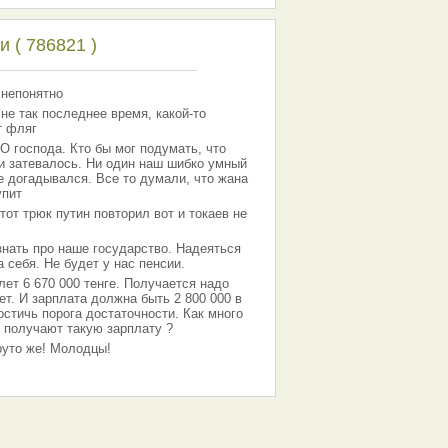
 ( 786821 )
 непонятно
 не так последнее время, какой-то
т фляг
господа. Кто бы мог подумать, что
 и затевалось. Ни один наш шибко умный
е догадывался. Все то думали, что жана
упит
тот трюк путин повторил вот и токаев не
знать про наше государство. Надеяться
 себя. Не будет у нас пенсии.
лет 6 670 000 тенге. Получается надо
ет. И зарплата должна быть 2 800 000 в
остичь порога достаточности. Как много
 получают такую зарплату ?
Круто же! Молодцы!