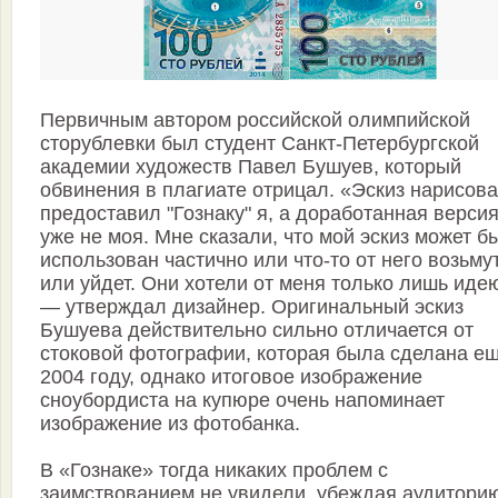
Первичным автором российской олимпийской
сторублевки был студент Санкт-Петербургской
академии художеств Павел Бушуев, который
обвинения в плагиате отрицал. «Эскиз нарисова
предоставил "Гознаку" я, а доработанная верси
уже не моя. Мне сказали, что мой эскиз может б
использован частично или что-то от него возьмут
или уйдет. Они хотели от меня только лишь иде
— утверждал дизайнер. Оригинальный эскиз
Бушуева действительно сильно отличается от
стоковой фотографии, которая была сделана ещ
2004 году, однако итоговое изображение
сноубордиста на купюре очень напоминает
изображение из фотобанка.
В «Гознаке» тогда никаких проблем с
заимствованием не увидели, убеждая аудитори