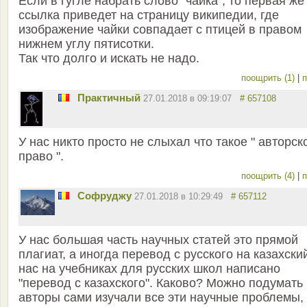
Если в гугле набрать слово "чайка", то первая же
ссылка приведет на страницу википедии, где
изображение чайки совпадает с птицей в правом
нижнем углу пятисотки.
Так что долго и искать не надо.
поощрить (1)
|
п
Практичный
27.01.2018 в 09:19:07
# 657108
У нас никто просто не слыхал что такое " авторск
право ".
поощрить (4)
|
п
Софруджу
27.01.2018 в 10:29:49
# 657112
У нас большая часть научных статей это прямой
плагиат, а иногда перевод с русского на казахский
нас на учебниках для русских школ написано
"перевод с казахского". Каково? Можно подумать
авторы сами изучали все эти научные проблемы,