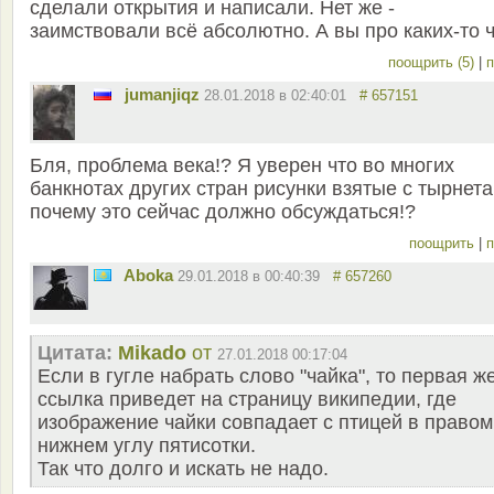
сделали открытия и написали. Нет же -
заимствовали всё абсолютно. А вы про каких-то 
поощрить (5)
|
п
jumanjiqz
28.01.2018 в 02:40:01
# 657151
Бля, проблема века!? Я уверен что во многих
банкнотах других стран рисунки взятые с тырнета
почему это сейчас должно обсуждаться!?
поощрить
|
п
Aboka
29.01.2018 в 00:40:39
# 657260
Цитата:
Mikado
от
27.01.2018 00:17:04
Если в гугле набрать слово "чайка", то первая ж
ссылка приведет на страницу википедии, где
изображение чайки совпадает с птицей в правом
нижнем углу пятисотки.
Так что долго и искать не надо.