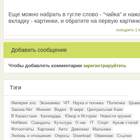
Еще можно набрать в гугле слово - "чайка" и наж
вкладку - картинки, и обратите на первую картинку
поощрить
|
п
Добавить сообщение
Чтобы добавлять комментарии
зарeгиcтрирyйтeсь
Тэги
Империя зла
Экономика
ЧП
Наука и техника
Политика
Шымк
Закона.Нет
Мнения
Видео
В мире
Центральная Азия
В Казахстане
Календарь
Юмор и Истории
Новости оружия
HotNews
Скандалы
Культура
О нас
IT
Спорт
Архив статей
Фотоотчёты
Картинки
Авто
Девчонки
Мальчики
Любовь и отношения
Опросы
Download
Обменник
Ссылки