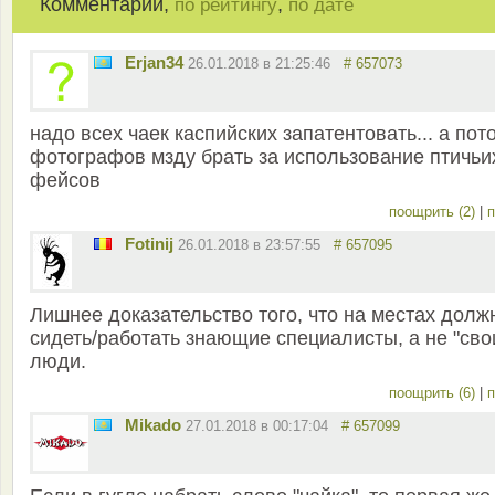
Комментарии,
,
по рейтингу
по дате
Erjan34
26.01.2018 в 21:25:46
# 657073
надо всех чаек каспийских запатентовать... а пот
фотографов мзду брать за использование птичьи
фейсов
поощрить (2)
|
п
Fotinij
26.01.2018 в 23:57:55
# 657095
Лишнее доказательство того, что на местах долж
сидеть/работать знающие специалисты, а не "сво
люди.
поощрить (6)
|
п
Mikado
27.01.2018 в 00:17:04
# 657099