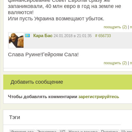
финансирование Совет Европы сразу же
запаниковали, 40 млн евро в год на земле не
валяются!
Или пусть Украина возмещают убыток.
поощрить (2)
|
п
Кара Бас
24.01.2018 в 21:01:35
# 656733
Слава Руине!Гейроям Сала!
поощрить (2)
|
п
Добавить сообщение
Чтобы добавлять комментарии
зарeгиcтрирyйтeсь
Тэги
Империя зла
Экономика
ЧП
Наука и техника
Политика
Шымк