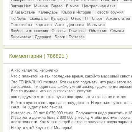
Закона.Нет
Мнения
Видео
В мире
Центральная Азия
В Казахстане
Календарь
Юмор и Истории
Новости оружия
HotNews
Скандалы
Культура
О нас
IT
Спорт
Архив статей
Фотоотчёты
Картинки
Авто
Девчонки
Мальчики
Любовь и отношения
Опросы
Download
Обменник
Ссылки
Библиотека
Ядерщик
Блоги
Гостевая
Комментарии ( 786821 )
А кто напал то, непонятно
Что с планетой не так последнее время, какой-то массовый свист
Это ГЕНИАЛЬНО господа. Кто бы мог подумать, что ради этого вс
затевалось. Ни один наш шибко умный эксперт даже не догадывал
Все то думали, что жана казахстан наступит
нан придумал этот трюк путин повторил вот и токаев не отстает
Всё что нужно знать про наше государство. Надеяться нужно толь
себя. Не будет у нас пенсии.
Интересно - 20 лет 6 670 000 тенге. Получается надо работать с 18
И зарплата должна быть 2 800 000 в месяц, чтобы достичь порога
достаточности. Как много людей в стране получают такую зарплат
Не ну, а что? Круто же! Молодцы!