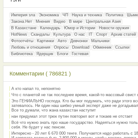
Империя зла
Экономика
ЧП
Наука и техника
Политика
Шымк
Закона.Нет
Мнения
Видео
В мире
Центральная Азия
В Казахстане
Календарь
Юмор и Истории
Новости оружия
HotNews
Скандалы
Культура
О нас
IT
Спорт
Архив статей
Фотоотчёты
Картинки
Авто
Девчонки
Мальчики
Любовь и отношения
Опросы
Download
Обменник
Ссылки
Библиотека
Ядерщик
Блоги
Гостевая
Комментарии ( 786821 )
А кто напал то, непонятно
Что с планетой не так последнее время, какой-то массовый свист
Это ГЕНИАЛЬНО господа. Кто бы мог подумать, что ради этого вс
затевалось. Ни один наш шибко умный эксперт даже не догадывал
Все то думали, что жана казахстан наступит
нан придумал этот трюк путин повторил вот и токаев не отстает
Всё что нужно знать про наше государство. Надеяться нужно толь
себя. Не будет у нас пенсии.
Интересно - 20 лет 6 670 000 тенге. Получается надо работать с 18
И зарплата должна быть 2 800 000 в месяц, чтобы достичь порога