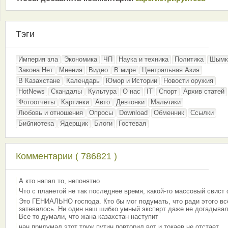
Тэги
Империя зла
Экономика
ЧП
Наука и техника
Политика
Шымк
Закона.Нет
Мнения
Видео
В мире
Центральная Азия
В Казахстане
Календарь
Юмор и Истории
Новости оружия
HotNews
Скандалы
Культура
О нас
IT
Спорт
Архив статей
Фотоотчёты
Картинки
Авто
Девчонки
Мальчики
Любовь и отношения
Опросы
Download
Обменник
Ссылки
Библиотека
Ядерщик
Блоги
Гостевая
Комментарии ( 786821 )
А кто напал то, непонятно
Что с планетой не так последнее время, какой-то массовый свист
Это ГЕНИАЛЬНО господа. Кто бы мог подумать, что ради этого вс
затевалось. Ни один наш шибко умный эксперт даже не догадывал
Все то думали, что жана казахстан наступит
нан придумал этот трюк путин повторил вот и токаев не отстает