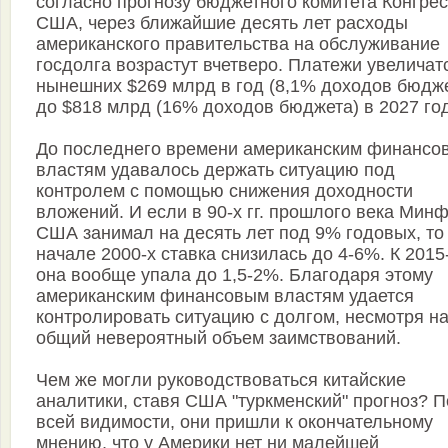
согласно прогнозу бюджетного комитета Конгре
США, через ближайшие десять лет расходы
американского правительства на обслуживание
госдолга возрастут вчетверо. Платежи увеличат
нынешних $269 млрд в год (8,1% доходов бюдж
до $818 млрд (16% доходов бюджета) в 2027 год
До последнего времени американским финансо
властям удавалось держать ситуацию под
контролем с помощью снижения доходности
вложений. И если в 90-х гг. прошлого века Мин
США занимал на десять лет под 9% годовых, то
начале 2000-х ставка снизилась до 4-6%. К 2015
она вообще упала до 1,5-2%. Благодаря этому
американским финансовым властям удается
контролировать ситуацию с долгом, несмотря н
общий невероятный объем заимствований.
Чем же могли руководствоваться китайские
аналитики, ставя США "туркменский" прогноз? П
всей видимости, они пришли к окончательному
мнению, что у Америки нет ни малейшей