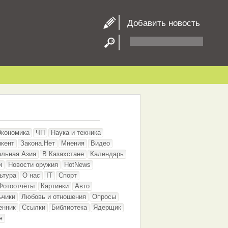
Добавить новость
Экономика
ЧП
Наука и техника
кент
Закона.Нет
Мнения
Видео
альная Азия
В Казахстане
Календарь
и
Новости оружия
HotNews
ьтура
О нас
IT
Спорт
Фотоотчёты
Картинки
Авто
ьчики
Любовь и отношения
Опросы
енник
Ссылки
Библиотека
Ядерщик
я