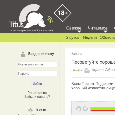
Свежее
Читаемое
2 суток
Неделя
1/2меся
Блоги
Вход в систему
Посоветуйте хороше
Абв
Печать:
Шрифт:
Всем Привет!Подскажит
хороший челюстно-лице
Регистрация
Забыли пароль?
В сети