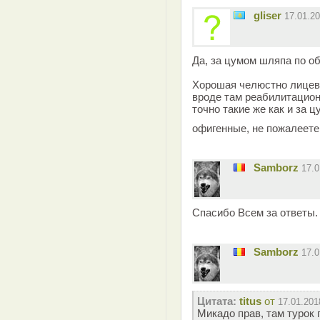
gliser
17.01.2
Да, за цумом шляпа по о
Хорошая челюстно лицева
вроде там реабилитацион
точно такие же как и за 
офигенные, не пожалеете
Samborz
17.
Спасибо Всем за ответы.
Samborz
17.
Цитата:
titus
от
17.01.201
Микадо прав, там турок