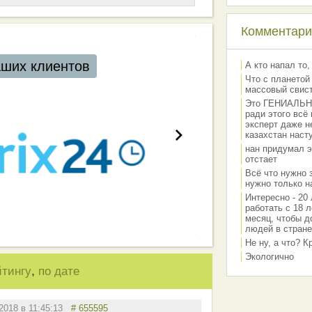
Комментарии
аших клиентов
А кто напал то,
Что с планетой
массовый свис
Это ГЕНИАЛЬНО 
ради этого всё
эксперт даже н
казахстан наст
нан придумал э
отстает
Всё что нужно 
нужно только на
Интересно - 20 
работать с 18 л
месяц, чтобы д
людей в стране
Не ну, а что? 
Экологично
,
йтингу
по дате
.2018 в 11:45:13
# 655595