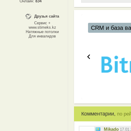
Онлайн:
834
Друзья сайта
Сервис +
CRM и база в
www.stimeks.kz
Натяжные потолки
Для инвалидов
Комментарии,
по ре
Mikado
17.01