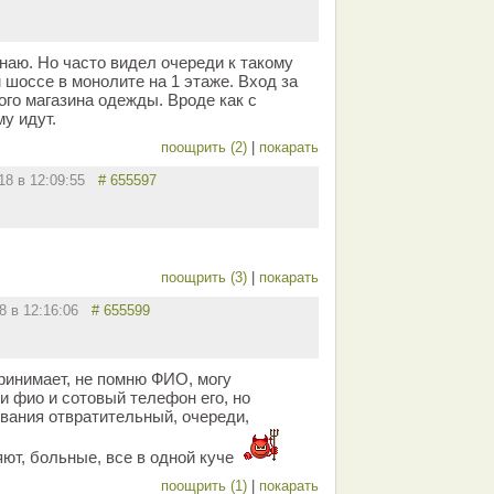
наю. Но часто видел очереди к такому
 шоссе в монолите на 1 этаже. Вход за
ого магазина одежды. Вроде как с
у идут.
поощрить (2)
|
покарать
018 в 12:09:55
# 655597
поощрить (3)
|
покарать
18 в 12:16:06
# 655599
принимает, не помню ФИО, могу
 и фио и сотовый телефон его, но
вания отвратительный, очереди,
яют, больные, все в одной куче
поощрить (1)
|
покарать