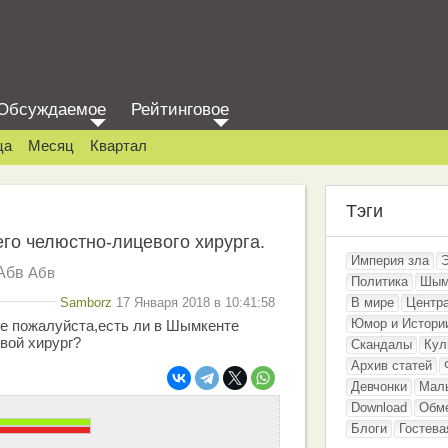
Обсуждаемое
Рейтинговое
ца
Месяц
Квартал
Тэги
го челюстно-лицевого хирурга.
Империя зла
Абв
Абв
Политика
Шым
Samborz
17 Января 2018 в 10:41:58
В мире
Центр
Юмор и Истори
е пожалуйста,есть ли в Шымкенте
вой хирург?
Скандалы
Кул
Архив статей
Девчонки
Мал
Download
Обм
Блоги
Гостева