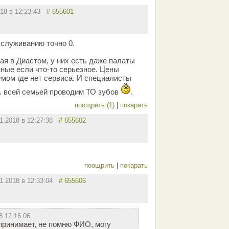
018 в 12:23:43
# 655601
бслуживанию точно 0.
я в Диастом, у них есть даже палаты
ные если что-то серьезное. Цены
цумом где нет сервиса. И специалисты
. всей семьей проводим ТО зубов
.
поощрить (1)
|
покарать
01.2018 в 12:27:38
# 655602
поощрить
|
покарать
01.2018 в 12:33:04
# 655606
8 12:16:06
 принимает, не помню ФИО, могу