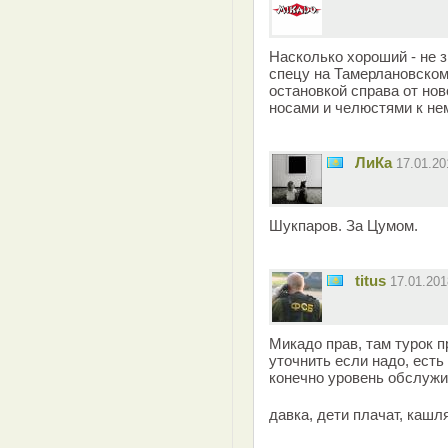
Насколько хороший - не з
спецу на Тамерлановском
остановкой справа от нов
носами и челюстями к нем
ЛиКа
17.01.2
Шукпаров. За Цумом.
titus
17.01.20
Микадо прав, там турок 
уточнить если надо, есть
конечно уровень обслужи
давка, дети плачат, кашл