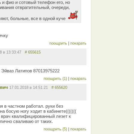
ь и фио и сотовый телефон его, но
ивания отвратительный, очереди,
ляют, больные, все в одной куче
ичку
поощрить
|
покарать
18 в 13:33:47
# 655615
 Эйваз Латипов 87013975222
поощрить (1)
|
покарать
вич
17.01.2018 в 14:51:21
# 655620
мя в частном работал. руки без
на босую ногу ходит в кабинете(((((((
и врач квалифицированный лезет к
 лично сваливаю от таких.
поощрить (5)
|
покарать