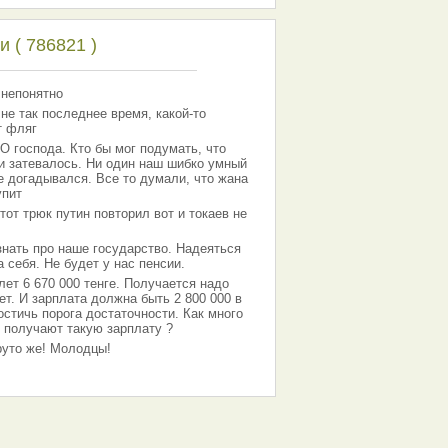
 ( 786821 )
 непонятно
 не так последнее время, какой-то
т фляг
господа. Кто бы мог подумать, что
 и затевалось. Ни один наш шибко умный
е догадывался. Все то думали, что жана
упит
тот трюк путин повторил вот и токаев не
знать про наше государство. Надеяться
 себя. Не будет у нас пенсии.
лет 6 670 000 тенге. Получается надо
ет. И зарплата должна быть 2 800 000 в
остичь порога достаточности. Как много
 получают такую зарплату ?
Круто же! Молодцы!