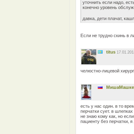
уточнить если надо, ест
конечно уровень обслуж
давка, дети плачат, каш
Если не трудно скинь в л
titus
17.01.20
челюстно-лицевой хирург
MишаМашке
есть у нас один. в то вре
перчатки сует. в шлепках 
не знаю кому как, но есл
пациенту без перчатки, я