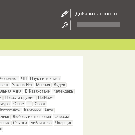
Добавить новость
Экономика
ЧП
Наука и техника
кент
Закона.Нет
Мнения
Видео
альная Азия
В Казахстане
Календарь
и
Новости оружия
HotNews
ьтура
О нас
IT
Спорт
Фотоотчёты
Картинки
Авто
ьчики
Любовь и отношения
Опросы
енник
Ссылки
Библиотека
Ядерщик
я