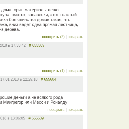
х дома горят. материалы легко
куча шмоток, занавески, этот толстый
овка большинства домов такая, что
аже, вниз ведет одна прямая лестница,
из дерева.
поощрить (2)
|
покарать
.2018 в 17:33:42
# 655509
поощрить (1)
|
покарать
17.01.2018 в 12:29:18
# 655604
рошие деньги а не всякого рода
и Макгрегор или Месси и Роналду!
поощрить
|
покарать
2018 в 13:06:05
# 655609