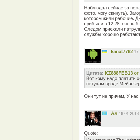
Наблюдал сейчас за пож
фото, могу скинуть). Заг
котором жили рабочие. Ды
прибыли в 12.28, очень б
Следом приехали патрульк
службы хорошо работают
kanat7782
17
Цитата:
KZ888FEB13
от
Вот кому надо платить х
петухам вроде Мейвезер
Они тут не причем, У нас
Ал
18.01.2018
Quote: