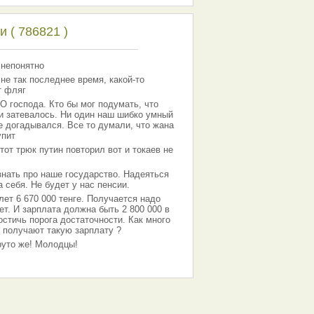
 ( 786821 )
 непонятно
 не так последнее время, какой-то
т фляг
господа. Кто бы мог подумать, что
 и затевалось. Ни один наш шибко умный
е догадывался. Все то думали, что жана
упит
тот трюк путин повторил вот и токаев не
знать про наше государство. Надеяться
 себя. Не будет у нас пенсии.
лет 6 670 000 тенге. Получается надо
ет. И зарплата должна быть 2 800 000 в
остичь порога достаточности. Как много
 получают такую зарплату ?
Круто же! Молодцы!