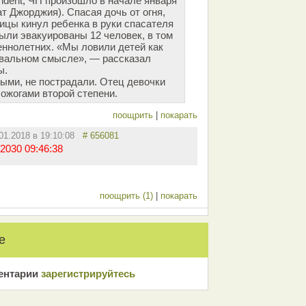
ndent, ЧП произошло в начале января
т Джорджия). Спасая дочь от огня,
ицы кинул ребенка в руки спасателя
ыли эвакуированы 12 человек, в том
ннолетних. «Мы ловили детей как
квальном смысле», — рассказал
ы.
ыми, не пострадали. Отец девочки
ожогами второй степени.
поощрить
|
покарать
.01.2018 в 19:10:08
# 656081
2030 09:46:38
поощрить (1)
|
покарать
е
ентарии
зарeгиcтрирyйтeсь