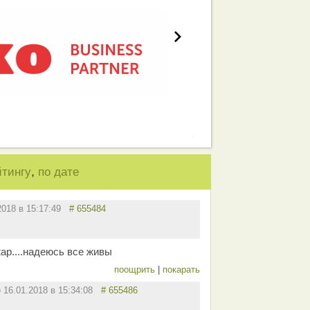
,
йтингу
по дате
2018 в 15:17:49
# 655484
ар....надеюсь все живы
поощрить
|
покарать
p
16.01.2018 в 15:34:08
# 655486