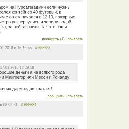
аром на Нурсате(админ если нужны
орелся контейнер 40 футовый, в
м с огнем начался в 12.10, пожарные
ыстро развернулись и залили водой.
а, за ней газовики. Так что наши
.
поощрить (1)
|
покарать
.01.2018 в 15:16:55
# 655623
17.01.2018 12:29:18
орошие деньги а не всякого рода
 и Макгрегор или Месси и Роналду!
 своих дармоедов хватает!
поощрить
|
покарать
 в 08:08:31
# 655684