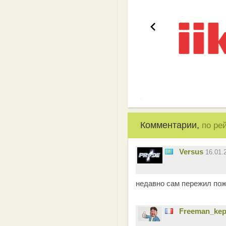
Комментарии,
по ре
Versus
16.01.
недавно сам пережил пож
Freeman_ke