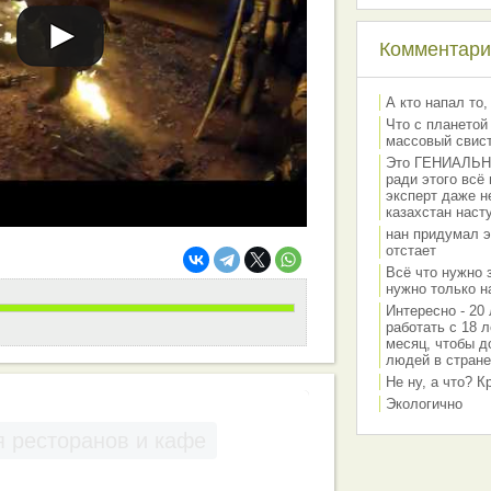
Комментарии
А кто напал то,
Что с планетой
массовый свис
Это ГЕНИАЛЬНО 
ради этого всё
эксперт даже н
казахстан наст
нан придумал э
отстает
Всё что нужно 
нужно только на
Интересно - 20 
работать с 18 л
месяц, чтобы д
людей в стране
Не ну, а что? 
Экологично
 ресторанов и кафе