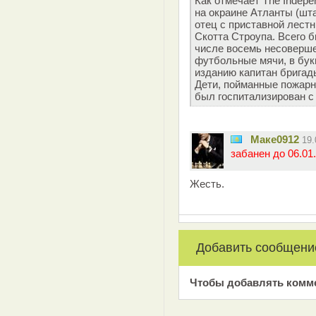
Как отмечает The Indepe
на окраине Атланты (шта
отец с приставной лестн
Скотта Строупа. Всего б
числе восемь несоверше
футбольные мячи, в бу
изданию капитан бригад
Дети, пойманные пожарн
был госпитализирован с 
Маке0912
19
забанен до 06.01.
Жесть.
Добавить сообщени
Чтобы добавлять комм