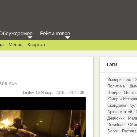
Обсуждаемое
Рейтинговое
ца
Месяц
Квартал
Тэги
Империя зла
Абв
Абв
Политика
Шым
danilov 16 Января 2018 в 14:48:08
В мире
Центр
Юмор и Истори
Скандалы
Кул
Архив статей
Девчонки
Мал
Download
Обм
Блоги
Гостева