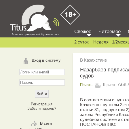
Свежее
Читаемое
2 суток
Неделя
1/2меся
В Казахстане
Вход в систему
Назарбаев подписал
судов
Абв
Печать:
Шрифт:
В соответствии с пункт
Регистрация
Казахстан, пунктом 3 ста
Забыли пароль?
статьи 31, подпунктом 2
закона Республики Казах
судебной системе и ста
В сети
ПОСТАНОВЛЯЮ: