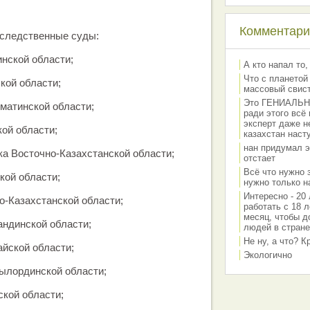
Комментарии
 следственные суды:
нской области;
А кто напал то,
Что с планетой
кой области;
массовый свис
Это ГЕНИАЛЬНО 
матинской области;
ради этого всё
эксперт даже н
ой области;
казахстан наст
нан придумал э
ка Восточно-Казахстанской области;
отстает
Всё что нужно 
кой области;
нужно только на
Интересно - 20 
о-Казахстанской области;
работать с 18 л
месяц, чтобы д
андинской области;
людей в стране
Не ну, а что? 
айской области;
Экологично
ылординской области;
ской области;