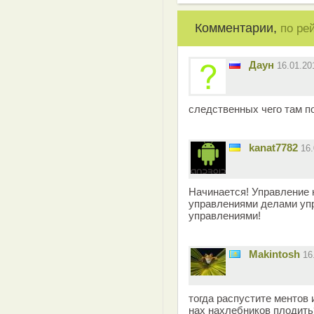
Комментарии,
по ре
Даун
16.01.2
следственных чего там п
kanat7782
16
Начинается! Управление
управлениями делами уп
управлениями!
Makintosh
16
тогда распустите ментов 
нах нахлебников плодить