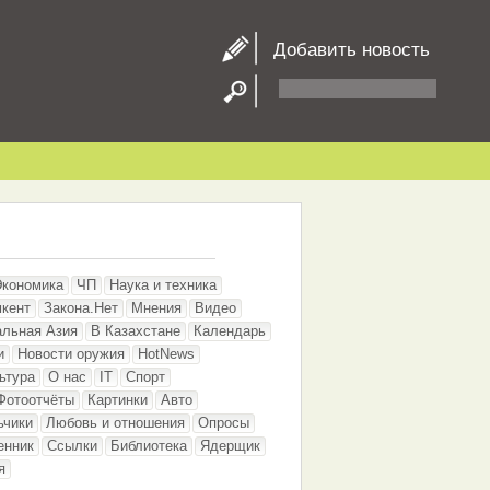
Добавить новость
Экономика
ЧП
Наука и техника
кент
Закона.Нет
Мнения
Видео
альная Азия
В Казахстане
Календарь
и
Новости оружия
HotNews
ьтура
О нас
IT
Спорт
Фотоотчёты
Картинки
Авто
ьчики
Любовь и отношения
Опросы
енник
Ссылки
Библиотека
Ядерщик
я