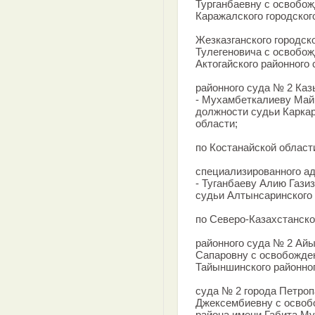
Турганбаевну с освобож
Каражалского городского
Жезказганского городск
Тулегеновича с освобож
Актогайского районного 
районного суда № 2 Каз
- Мухамбеткалиеву Май
должности судьи Каркар
области;
по Костанайской област
специализированного ад
- Туганбаеву Алию Гази
судьи Алтынсаринского 
по Северо-Казахстанско
районного суда № 2 Айы
Сапаровну с освобожде
Тайыншинского районног
суда № 2 города Петро
Джексембиевну с освоб
района имени Габита Му