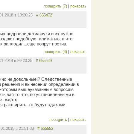
поощрить (7)
|
покарать
.01.2018 в 13:26:25
# 655472
ых подросли дети/внуки и их нужно
создают подобную галиматью, а что
к раплодил...еще попрут против.
поощрить (4)
|
покарать
01.2018 в 20:20:25
# 655539
ечно не довольные!? Следственные
 решения и вынесении определении в
екоторым вышеуказанным вопросам.
итывая то что, по установленными в
ся ждать.
я расширить, то будут эдаками
поощрить
|
покарать
.01.2018 в 21:51:33
# 655552