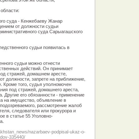
 области:
ого суда - Кенжебаеву Жанар
дением от должности судьи
дминистративного суда Сарыагашского
едственного судьи появилась в
нного судьи можно отнести
ственных действий. Он принимает
од стражей, домашнем аресте,
от должности, запрете на приближение,
. Кроме того, судья уполномочен
ния под стражей, домашнего ареста,
. Другие его обязанности - применение
та на имущество, объявление в
подозреваемого, рассмотрение жалоб
теля, следователя или прокурора и
ое в статье 55 Уголовно-
а.
zakhstan_news/nazarbaev-podpisal-ukaz-o-
udov-335440/