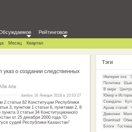
Обсуждаемое
Рейтинговое
ца
Месяц
Квартал
Тэги
 указ о создании следственных
Империя зла
Политика
Шым
Абв
Абв
В мире
Центр
danilov 16 Января 2018 в 10:53:27
Юмор и Истори
Скандалы
Кул
ом 2 статьи 82 Конституции Республики
тьи 3, пунктом 1 статьи 6, пунктами 2, 8
Архив статей
) пункта 3 статьи 34 Конституционного
Девчонки
Мал
стан от 25 декабря 2000 года "О
Download
Обм
тусе судей Республики Казахстан"
Блоги
Гостева