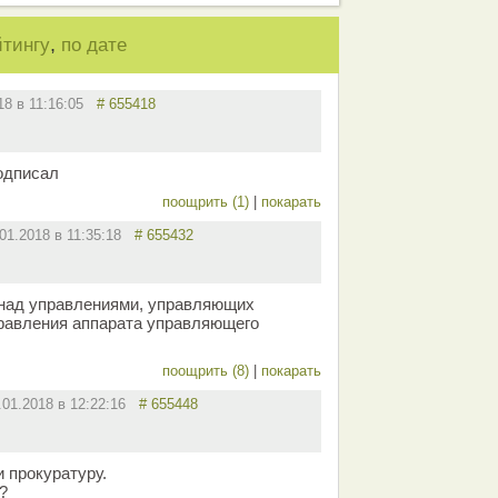
,
йтингу
по дате
018 в 11:16:05
# 655418
одписал
поощрить (1)
|
покарать
.01.2018 в 11:35:18
# 655432
 над управлениями, управляющих
равления аппарата управляющего
поощрить (8)
|
покарать
.01.2018 в 12:22:16
# 655448
и прокуратуру.
?