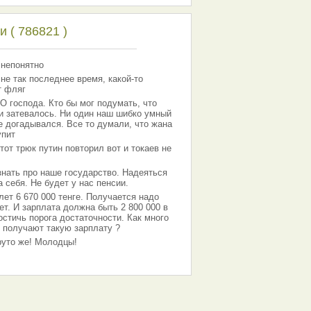
 ( 786821 )
 непонятно
 не так последнее время, какой-то
т фляг
господа. Кто бы мог подумать, что
 и затевалось. Ни один наш шибко умный
е догадывался. Все то думали, что жана
упит
тот трюк путин повторил вот и токаев не
знать про наше государство. Надеяться
 себя. Не будет у нас пенсии.
лет 6 670 000 тенге. Получается надо
ет. И зарплата должна быть 2 800 000 в
остичь порога достаточности. Как много
 получают такую зарплату ?
Круто же! Молодцы!