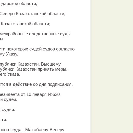
одарской области;
Северо-Казахстанской области;
Казахстанской области;
 межрайонные следственные суды
ы.
сти некоторых судей судов согласно
у Указу.
спублики Казахстан, Высшему
ублики Казахстан принять меры,
го Указа.
ится в действие со дня подписания.
резидента от 10 января №620
и судей.
 судьи:
сти:
нного суда - Махабаеву Венеру