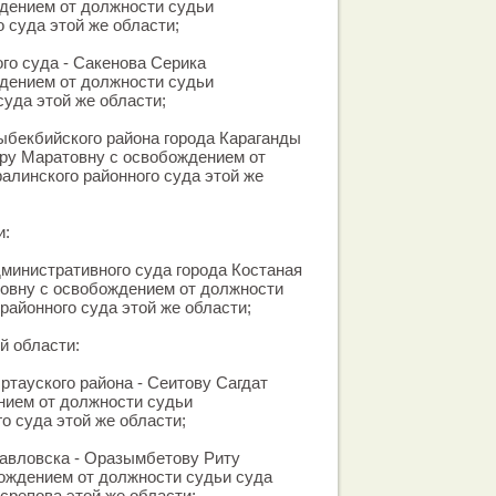
дением от должности судьи
 суда этой же области;
ого суда - Сакенова Серика
дением от должности судьи
суда этой же области;
ыбекбийского района города Караганды
ру Маратовну с освобождением от
алинского районного суда этой же
и:
министративного суда города Костаная
зовну с освобождением от должности
районного суда этой же области;
й области:
ртауского района - Сеитову Сагдат
нием от должности судьи
о суда этой же области;
павловска - Оразымбетову Риту
ождением от должности судьи суда
срепова этой же области;