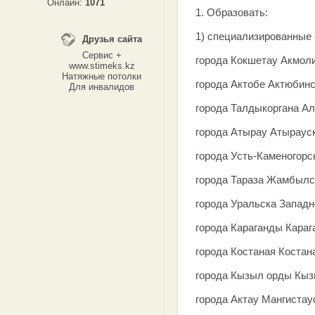
Онлайн:
1071
1. Образовать:
1) специализированные
Друзья сайта
Сервис +
города Кокшетау Акмоли
www.stimeks.kz
Натяжные потолки
города Актобе Актюбинс
Для инвалидов
города Талдыкоргана Ал
города Атырау Атырауск
города Усть-Каменогорс
города Тараза Жамбылс
города Уральска Западн
города Караганды Караг
города Костаная Костан
города Кызыл орды Кыз
города Актау Мангистау