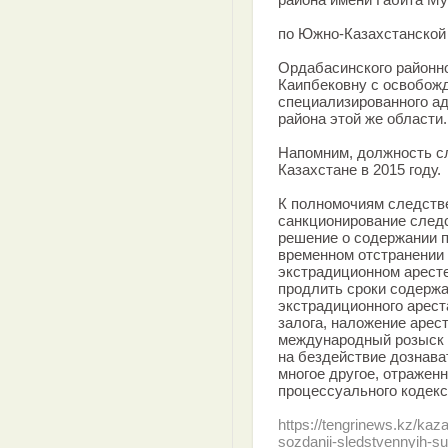
по Южно-Казахстанской
Ордабасинского районн
Каипбековну с освобож
специализированного а
района этой же области.
Напомним, должность сл
Казахстане в 2015 году.
К полномочиям следстве
санкционирование след
решение о содержании п
временном отстранении 
экстрадиционном аресте
продлить сроки содержа
экстрадиционного ареста
залога, наложение арес
международный розыск 
на бездействие дознава
многое другое, отраженн
процессуального кодекс
https://tengrinews.kz/ka
sozdanii-sledstvennyih-s