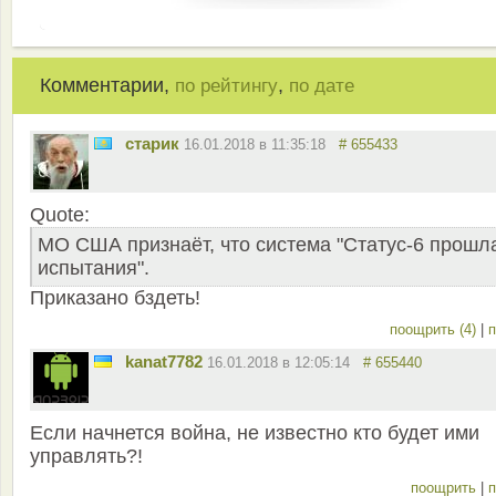
Комментарии,
,
по рейтингу
по дате
старик
16.01.2018 в 11:35:18
# 655433
Quote:
МО США признаёт, что система "Статус-6 прошл
испытания".
Приказано бздеть!
поощрить (4)
|
п
kanat7782
16.01.2018 в 12:05:14
# 655440
Если начнется война, не известно кто будет ими
управлять?!
поощрить
|
п