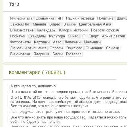
Тэги
Империя зла
Экономика
ЧП
Наука и техника
Политика
Шымк
Закона.Нет
Мнения
Видео
В мире
Центральная Азия
В Казахстане
Календарь
Юмор и Истории
Новости оружия
HotNews
Скандалы
Культура
О нас
IT
Спорт
Архив статей
Фотоотчёты
Картинки
Авто
Девчонки
Мальчики
Любовь и отношения
Опросы
Download
Обменник
Ссылки
Библиотека
Ядерщик
Блоги
Гостевая
Комментарии ( 786821 )
А кто напал то, непонятно
Что с планетой не так последнее время, какой-то массовый свист
Это ГЕНИАЛЬНО господа. Кто бы мог подумать, что ради этого вс
затевалось. Ни один наш шибко умный эксперт даже не догадывал
Все то думали, что жана казахстан наступит
нан придумал этот трюк путин повторил вот и токаев не отстает
Всё что нужно знать про наше государство. Надеяться нужно толь
себя. Не будет у нас пенсии.