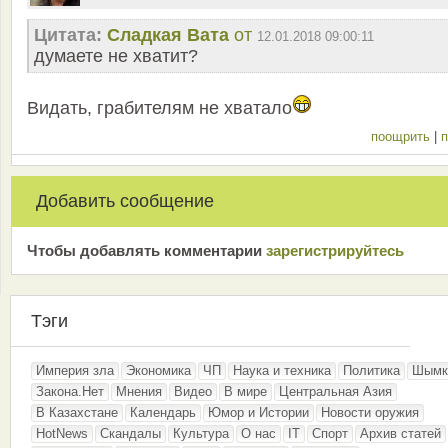
Цитата:
Сладкая Вата
от
12.01.2018 09:00:11
думаете не хватит?
Видать, грабителям не хватало
поощрить
|
п
Добавить сообщение
Чтобы добавлять комментарии
зарeгиcтрирyйтeсь
Тэги
Империя зла
Экономика
ЧП
Наука и техника
Политика
Шымк
Закона.Нет
Мнения
Видео
В мире
Центральная Азия
В Казахстане
Календарь
Юмор и Истории
Новости оружия
HotNews
Скандалы
Культура
О нас
IT
Спорт
Архив статей