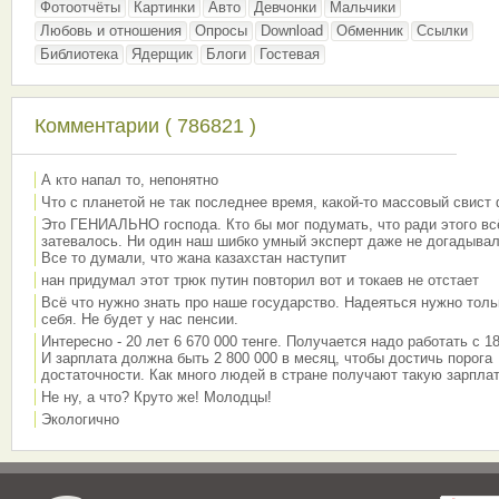
Фотоотчёты
Картинки
Авто
Девчонки
Мальчики
Любовь и отношения
Опросы
Download
Обменник
Ссылки
Библиотека
Ядерщик
Блоги
Гостевая
Комментарии ( 786821 )
А кто напал то, непонятно
Что с планетой не так последнее время, какой-то массовый свист
Это ГЕНИАЛЬНО господа. Кто бы мог подумать, что ради этого вс
затевалось. Ни один наш шибко умный эксперт даже не догадывал
Все то думали, что жана казахстан наступит
нан придумал этот трюк путин повторил вот и токаев не отстает
Всё что нужно знать про наше государство. Надеяться нужно толь
себя. Не будет у нас пенсии.
Интересно - 20 лет 6 670 000 тенге. Получается надо работать с 18
И зарплата должна быть 2 800 000 в месяц, чтобы достичь порога
достаточности. Как много людей в стране получают такую зарплат
Не ну, а что? Круто же! Молодцы!
Экологично