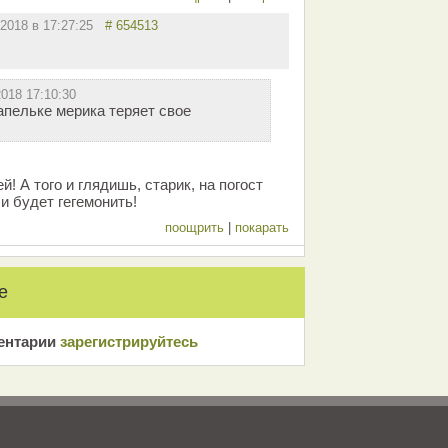
.2018 в 17:27:25
# 654513
2018 17:10:30
апельке мерика теряет свое
! А того и глядишь, старик, на погост
 и будет гегемонить!
поощрить
|
покарать
е
ентарии
зарeгиcтрирyйтeсь