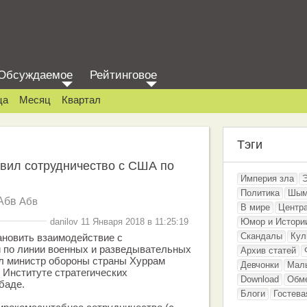
Обсуждаемое
Рейтинговое
ца
Месяц
Квартал
Тэги
вил сотрудничество с США по
Империя зла
Политика
Шым
Абв
Абв
В мире
Центр
danilov 11 Января 2018 в 11:25:19
Юмор и Истори
Скандалы
Кул
ановить взаимодействие с
по линии военных и разведывательных
Архив статей
л министр обороны страны Хуррам
Девчонки
Мал
в Институте стратегических
Download
Обм
баде.
Блоги
Гостева