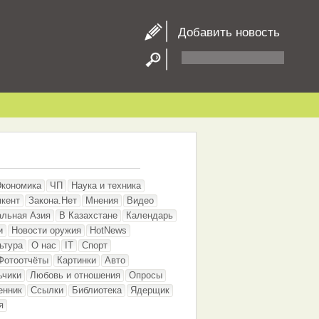
Добавить новость
Экономика
ЧП
Наука и техника
кент
Закона.Нет
Мнения
Видео
альная Азия
В Казахстане
Календарь
и
Новости оружия
HotNews
ьтура
О нас
IT
Спорт
Фотоотчёты
Картинки
Авто
ьчики
Любовь и отношения
Опросы
енник
Ссылки
Библиотека
Ядерщик
я