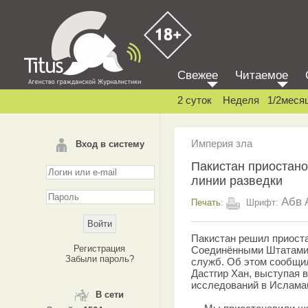
Свежее
Читаемое
2 суток
Неделя
1/2меся
Империя зла
Вход в систему
Пакистан приостано
линии разведки
Абв
Печать:
Шрифт:
Пакистан решил приост
Регистрация
Соединёнными Штатами 
Забыли пароль?
служб. Об этом сообщи
Дастгир Хан, выступая 
исследований в Ислама
В сети