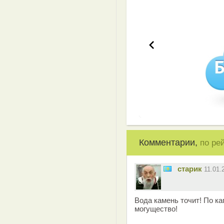
Комментарии,
по ре
старик
11.01.
Вода камень точит! По ка
могущество!