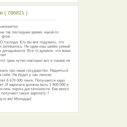
 ( 786821 )
 непонятно
 не так последнее время, какой-то
т фляг
господа. Кто бы мог подумать, что
 и затевалось. Ни один наш шибко умный
е догадывался. Все то думали, что жана
упит
тот трюк путин повторил вот и токаев не
знать про наше государство. Надеяться
 себя. Не будет у нас пенсии.
лет 6 670 000 тенге. Получается надо
ет. И зарплата должна быть 2 800 000 в
остичь порога достаточности. Как много
 получают такую зарплату ?
Круто же! Молодцы!