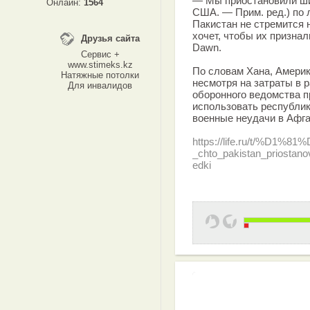
— Мы приостановили ши
Онлайн:
1564
США. — Прим. ред.) по 
Пакистан не стремится 
хочет, чтобы их признал
Друзья сайта
Dawn.
Сервис +
www.stimeks.kz
По словам Хана, Америк
Натяжные потолки
несмотря на затраты в 
Для инвалидов
оборонного ведомства 
использовать республик
военные неудачи в Афга
https://life.ru/t/%D1%
_chto_pakistan_priostanov
edki
Эффективная 