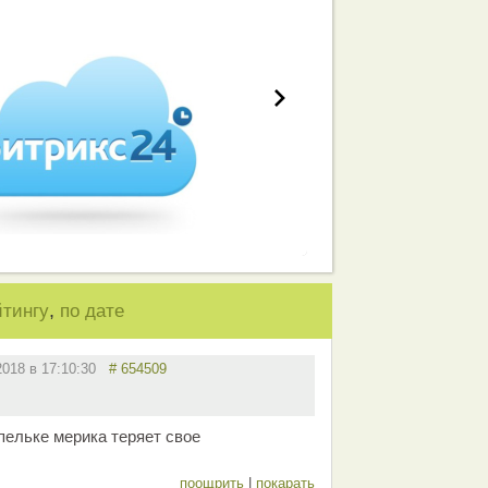
,
йтингу
по дате
2018 в 17:10:30
# 654509
пельке мерика теряет свое
поощрить
|
покарать