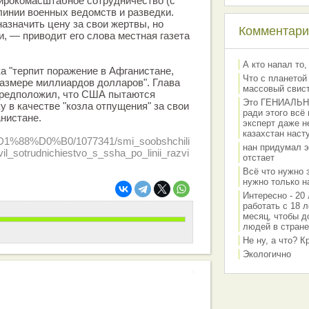
рокомасштабное сотрудничество (с
линии военных ведомств и разведки.
назначить цену за свои жертвы, но
Комментарии
и, — приводит его слова местная газета
А кто напал то,
а "терпит поражение в Афганистане,
Что с планетой
размере миллиардов долларов". Глава
массовый свис
предположил, что США пытаются
Это ГЕНИАЛЬНО 
у в качестве "козла отпущения" за свои
ради этого всё
нистане.
эксперт даже н
казахстан наст
81%D1%88%D0%B0/1077341/smi_soobshchili
нан придумал э
il_sotrudnichiestvo_s_ssha_po_linii_razvi
отстает
Всё что нужно 
нужно только на
Интересно - 20 
работать с 18 л
месяц, чтобы д
людей в стране
Не ну, а что? 
Экологично
работа вашей команды