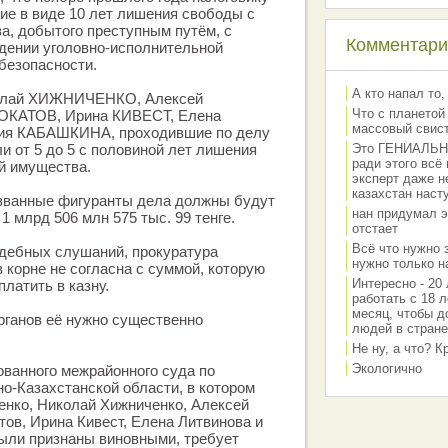
ие в виде 10 лет лишения свободы с
а, добытого преступным путём, с
Комментарии
дении уголовно-исполнительной
безопасности.
А кто напал то,
олай ХИЖНИЧЕНКО, Алексей
Что с планетой
КАТОВ, Ирина КИВЕСТ, Елена
массовый свис
я КАБАШКИНА, проходившие по делу
и от 5 до 5 с половиной лет лишения
Это ГЕНИАЛЬНО 
ради этого всё
й имущества.
эксперт даже н
казахстан наст
азванные фигуранты дела должны будут
нан придумал э
1 млрд 506 млн 575 тыс. 99 тенге.
отстает
Всё что нужно 
удебных слушаний, прокуратура
нужно только на
 корне не согласна с суммой, которую
Интересно - 20 
латить в казну.
работать с 18 л
месяц, чтобы д
рганов её нужно существенно
людей в стране
Не ну, а что? 
Экологично
ованного межрайонного суда по
о-Казахстанской области, в котором
енко, Николай Хижниченко, Алексей
тов, Ирина Кивест, Елена Литвинова и
ыли признаны виновными, требует