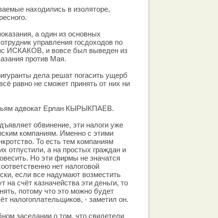
ваемые находились в изоляторе,
ресного.
оказания, а один из основных
сотрудник управления госдоходов по
яс ИСКАКОВ, и вовсе был выведен из
казания против Мая.
фигуранты дела решат погасить ущерб
всё равно не сможет принять от них ни
дьям адвокат Ерлан КЫРЫКПАЕВ.
едъявляет обвинение, эти налоги уже
рским компаниям. Именно с этими
нкротство. То есть тем компаниям
их отпустили, а на простых граждан и
овесить. Но эти фирмы не значатся
оответственно нет налоговой
ски, если все надумают возместить
 на счёт казначейства эти деньги, то
нять, потому что это можно будет
ёт налогоплательщиков, - заметил он.
бном заседании о том, что свидетели