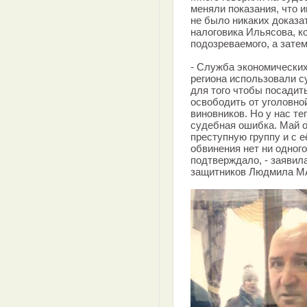
меняли показания, что 
не было никаких доказа
налоговика Ильясова, к
подозреваемого, а зате
- Служба экономически
региона использовали с
для того чтобы посадить
освободить от уголовно
виновников. Но у нас т
судебная ошибка. Май о
преступную группу и с е
обвинения нет ни одног
подтверждало, - заявил
защитников Людмила М