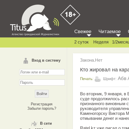
Свежее
Читаемое
2 суток
Неделя
1/2меся
Закона.Нет
Вход в систему
Кто жировал на кар
Абв
Печать:
Шрифт:
Во вторник, 9 января, 
суде продолжилось рас
признанного виновным с
Регистрация
руководителя управлени
Забыли пароль?
Каменогорску Виктора 
отмывании денег и нане
В сети
Ratel.kz уже писал о то