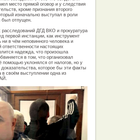
имел место прямой оговор и у следствия
тельств, кроме признания второго
оторый изначально выступал в роли
м был отпущен.
х расследований ДГД ВКО и прокуратура
уд первой инстанции, как инструмент
 ни в чём неповинного человека и
й ответственности настоящих
еплится надежда, что произошла
бвиняется в том, что организовал
ё помощью уклонялся от налогов, но у
о доказательства, которое бы эти факты
а в своём выступлении одна из
АЙ.