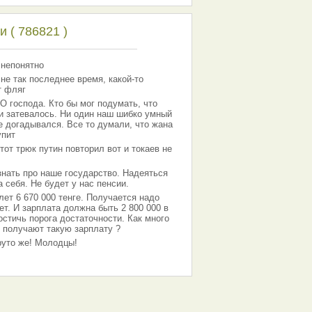
 ( 786821 )
 непонятно
 не так последнее время, какой-то
т фляг
господа. Кто бы мог подумать, что
 и затевалось. Ни один наш шибко умный
е догадывался. Все то думали, что жана
упит
тот трюк путин повторил вот и токаев не
знать про наше государство. Надеяться
 себя. Не будет у нас пенсии.
лет 6 670 000 тенге. Получается надо
ет. И зарплата должна быть 2 800 000 в
остичь порога достаточности. Как много
 получают такую зарплату ?
Круто же! Молодцы!