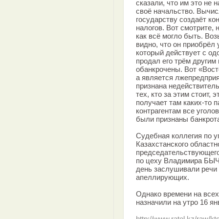
сказали, что им это не 
своё начальство. Вычис
государству создаёт кон
налогов. Вот смотрите, 
как всё могло быть. Во
видно, что он приобрёл 
который действует с од
продал его трём другим
обанкрочены. Вот «Вост
а является лжепредприя
признана недействитель
тех, кто за этим стоит,
получает там каких-то п
контрагентам все уголо
были признаны банкрота
Судебная коллегия по 
Казахстанского областн
председательствующего
по цеху Владимира Б
день заслушивали речи 
апеллирующих.
Однако времени на всех
назначили на утро 16 ян
http://www.ratel.kz/raw/