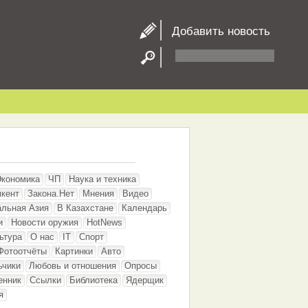
Добавить новость
Экономика
ЧП
Наука и техника
кент
Закона.Нет
Мнения
Видео
альная Азия
В Казахстане
Календарь
и
Новости оружия
HotNews
ьтура
О нас
IT
Спорт
Фотоотчёты
Картинки
Авто
ьчики
Любовь и отношения
Опросы
енник
Ссылки
Библиотека
Ядерщик
я