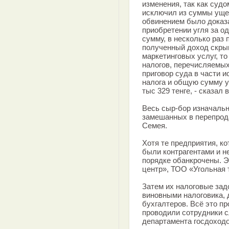
изменения, так как суд
исключил из суммы ущер
обвинением было доказа
приобретении угля за од
сумму, в несколько раз
полученный доход скры
маркетинговых услуг, т
налогов, перечисляемых
приговор суда в части 
налога и общую сумму у
тыс 329 тенге, - сказал
Весь сыр-бор изначальн
замешанных в перепрода
Семея.
Хотя те предприятия, к
были контрагентами и н
порядке обанкрочены. 
центр», ТОО «Угольная 
Затем их налоговые зад
виновными налоговика, 
бухгалтеров. Всё это п
проводили сотрудники 
департамента госдоходо