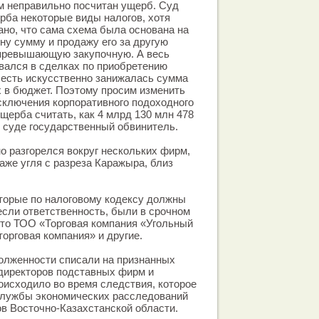
ом неправильно посчитан ущерб. Суд
ба некоторые виды налогов, хотя
но, что сама схема была основана на
ну сумму и продажу его за другую
 превышающую закупочную. А весь
вался в сделках по приобретению
о есть искусственно занижалась сумма
 в бюджет. Поэтому просим изменить
исключения корпоративного подоходного
щерба считать, как 4 млрд 130 млн 478
 в суде государственный обвинитель.
о разгорелся вокруг нескольких фирм,
же угля с разреза Каражыра, близ
оторые по налоговому кодексу должны
если ответственность, были в срочном
Это ТОО «Торговая компания «Угольный
торговая компания» и другие.
олженности списали на признанных
директоров подставных фирм и
роисходило во время следствия, которое
службы экономических расследований
в Восточно-Казахстанской области.