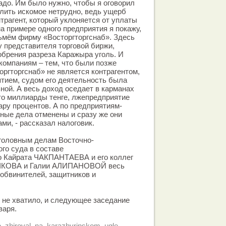
надо. Им было нужно, чтобы я оговорил
лить искомое нетрудно, ведь ущерб
трагент, который уклоняется от уплаты
на примере одного предприятия я покажу,
зьмём фирму «Восторгторгснаб». Здесь
у представителя торговой биржи,
обрения разреза Каражыра уголь. И
 компаниям – тем, что были позже
оргторгснаб» не является контрагентом,
тием, судом его деятельность была
ной. А весь доход оседает в карманах
 это миллиарды тенге, лжепредприятие
ару процентов. А по предприятиям-
вные дела отменены и сразу же они
ми, - рассказал налоговик.
уголовным делам Восточно-
ого суда в составе
 Кайрата ЧАКПАНТАЕВА и его коллег
ЫЧКОВА и Галии АЛИПАНОВОЙ весь
обвинителей, защитников и
 не хватило, и следующее заседание
варя.
kto_zhiroval_na_karazhyrinskom_ugle