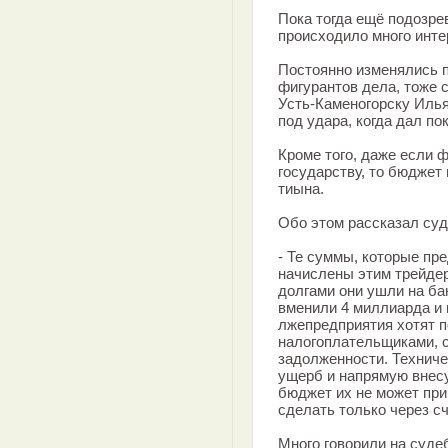
Пока тогда ещё подозре
происходило много инте
Постоянно изменялись п
фигурантов дела, тоже 
Усть-Каменогорску Иль
под удара, когда дал по
Кроме того, даже если 
государству, то бюджет 
тиына.
Обо этом рассказал су
- Те суммы, которые пр
начислены этим трейде
долгами они ушли на ба
вменили 4 миллиарда и 
лжепредприятия хотят п
налогоплательщиками, с
задолженности. Техниче
ущерб и напрямую внесут
бюджет их не может при
сделать только через сч
Много говорили на суде