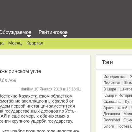
Обсуждаемое
Рейтинговое
ца
Месяц
Квартал
Тэги
ажыринском угле
Империя зла
Абв
Абв
Политика
Шым
danilov 10 Января 2018 в 13:18:01
В мире
Центр
Юмор и Истори
в Восточно-Казахстанском областном
смотрение апелляционных жалоб от
Скандалы
Кул
удом первой инстанции заместителя
Архив статей
я государственных доходов по Усть-
Девчонки
Мал
МАЯ и ещё семерых обвиняемых в
Download
Обм
сении крупного ущерба государству.
Блоги
Гостева
м, что ноябре прошлого года налоговику