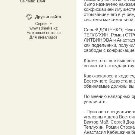
Онлайн:
1064
было назначено наказан
конфискацией имуществ
отбыванием его в учреж
Друзья сайта
системы максимальной 
Сервис +
www.stimeks.kz
Сергей ДОЦЕНКО, Ник
Натяжные потолки
ТЕПЛУХИН, Роман СТРО
Для инвалидов
ЛИТВИНОВА и Анастаси
как подельники, получил
свободы с конфискацие
Кроме того, все вышен
возместить государству 
Как оказалось в ходе с
Восточного Казахстана в
обвиняемые должны вып
По мнению надзорных о
увеличить.
- Приговор специализир
уголовным дела Восточн
Виктор Май, Сергей Доц
Теплухин, Роман Строка
Анастасия Кабашкина б