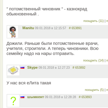
" потомственный чиновник " - казнокрад
обыкновенный .
поощрить (11)
|
п
Manitu
09.01.2018 в 12:15:57
# 653891
Дожили. Раньше были потомственные врачи,
учителя, строители. А теперь чиновники. Всю
семейку надо на нары отправить.
поощрить (14)
|
п
Skype
09.01.2018 в 12:27:23
# 653892
У нас вся еЛита такая
поощрить (5)
|
п
шымкент
09.01.2018 в 12:28:28
# 653893