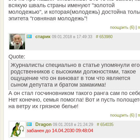
всякую шваль страны именуют "золотой
молодежью", и которая(молодежь) достойна толь
эпитета "говняная молодежь"!
поощрить (6)
|
п
старик
09.01.2018 в 17:49:33
# 653980
Quote:
Журналисты специально в статье упомянули его
родственников с высокими должностями, такое
ощущение что он виноват в том что является
сыном депутата и братом замакима!
А он стал госчиновником такого ранга сам по себ
Нет конечно, семья помогла! Вот и пусть полощет
на ветру их грязное белье!
поощрить (6)
|
п
Dragon
09.01.2018 в 21:24:29
# 654035
забанен до 14.04.2030 09:48:04