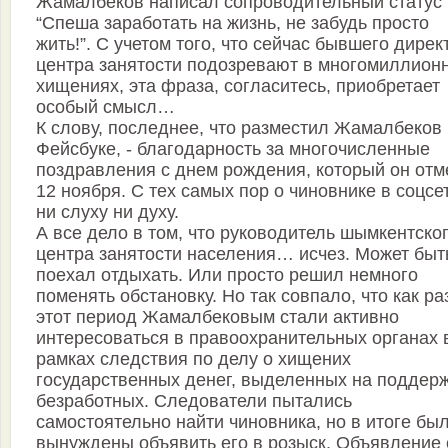
Жамалбеков написал сопроводительный статус
“Спеша заработать на жизнь, не забудь просто
жить!”. С учетом того, что сейчас бывшего дирек
центра занятости подозревают в многомиллион
хищениях, эта фраза, согласитесь, приобретает
особый смысл…
К слову, последнее, что разместил Жамалбеков 
Фейс­буке, - благодарность за многочисленные
поздравления с днем рождения, который он отм
12 ноября. С тех самых пор о чиновнике в соцсе
ни слуху ни духу.
А все дело в том, что руководитель шымкентско
центра занятости населения… исчез. Может быт
поехал отдыхать. Или просто решил немного
поменять обстановку. Но так совпало, что как ра
этот период Жамалбековым стали активно
интересоваться в правоохранительных органах 
рамках следствия по делу о хищених
государственных денег, выделенных на поддер
безработных. Следователи пытались
самостоятельно найти чиновника, но в итоге бы
вынуждены объявить его в розыск. Объявление 