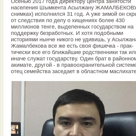
Осенью 2017 года директору центра занятости
населения Шымкента Асылжану ЖАМАЛБЕКОВУ
снимках) исполнился 31 год. А уже зимой он ск
от следствия по делу о хищениях более 430
миллионов тенге, выделенных государством на
поддержку безработных. И хотя подобными
историями нынче никого не удивишь, у Асылжан
Жамалбекова все же есть своя фишечка - прак­
тически все его ближайшие родственники так ил
иначе служат государству. Один брат в районно
акимате, другой - в правоохранительной системе
отец семейства заседает в областном маслиха