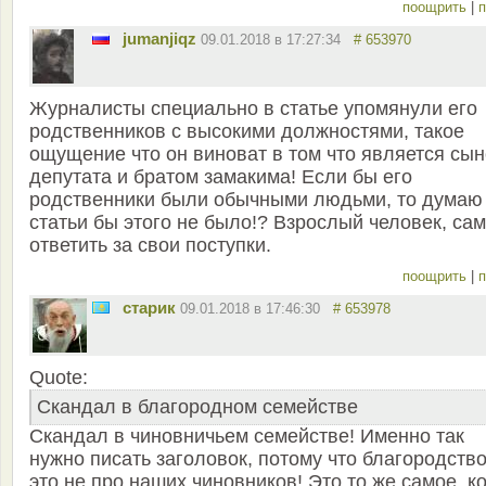
поощрить
|
п
jumanjiqz
09.01.2018 в 17:27:34
# 653970
Журналисты специально в статье упомянули его
родственников с высокими должностями, такое
ощущение что он виноват в том что является сы
депутата и братом замакима! Если бы его
родственники были обычными людьми, то думаю
статьи бы этого не было!? Взрослый человек, сам
ответить за свои поступки.
поощрить
|
п
старик
09.01.2018 в 17:46:30
# 653978
Quote:
Скандал в благородном семействе
Скандал в чиновничьем семействе! Именно так
нужно писать заголовок, потому что благородство
это не про наших чиновников! Это то же самое, к