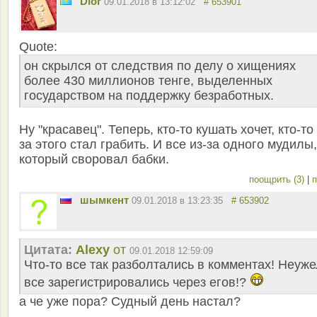
Dior
09.01.2018 в 13:12:02
# 653901
Quote:
он скрылся от следствия по делу о хищениях
более 430 миллионов тенге, выделенных
государством на поддержку безработных.
Ну "красавец". Теперь, кто-то кушать хочет, кто-то 
за этого стал грабить. И все из-за одного мудилы,
который своровал бабки.
поощрить (3)
|
п
шымкент
09.01.2018 в 13:23:35
# 653902
Цитата:
Alexy
от
09.01.2018 12:59:09
Что-то все так разболтались в комментах! Неуж
все зарегистрировались через егов!?
а че уже пора? Судный день настал?