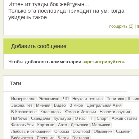
Иттен ит туады боқ жейтұғын...
Только эта пословица приходит на ум, когда
увидешь такое
поощрить (2)
|
п
Добавить сообщение
Чтобы добавлять комментарии
зарeгиcтрирyйтeсь
Тэги
Империя зла
Экономика
ЧП
Наука и техника
Политика
Шымк
Закона.Нет
Мнения
Видео
В мире
Центральная Азия
В Казахстане
Календарь
Юмор и Истории
Новости оружия
HotNews
Скандалы
Культура
О нас
IT
Спорт
Архив статей
Фотоотчёты
Картинки
Авто
Девчонки
Мальчики
Любовь и отношения
Опросы
Download
Обменник
Ссылки
Библиотека
Ядерщик
Блоги
Гостевая