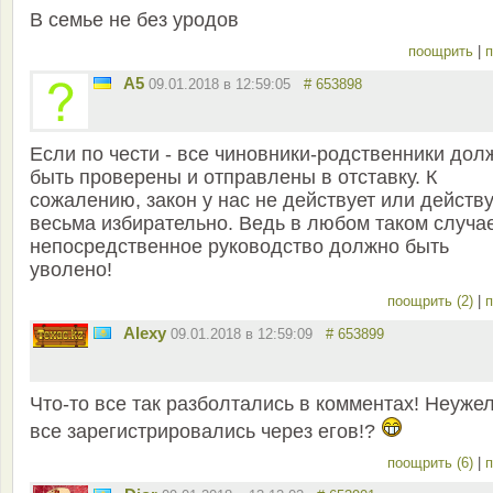
В семье не без уродов
поощрить
|
п
A5
09.01.2018 в 12:59:05
# 653898
Если по чести - все чиновники-родственники до
быть проверены и отправлены в отставку. К
сожалению, закон у нас не действует или действ
весьма избирательно. Ведь в любом таком случа
непосредственное руководство должно быть
уволено!
поощрить (2)
|
п
Alexy
09.01.2018 в 12:59:09
# 653899
Что-то все так разболтались в комментах! Неуже
все зарегистрировались через егов!?
поощрить (6)
|
п