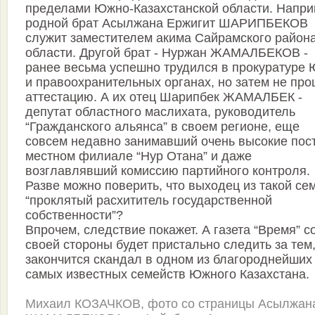
пределами Южно-Казахстанской области. Напри
родной брат Асылжана Ержигит ШАРИПБЕКОВ
служит заместителем акима Сайрамского район
области. Другой брат - Нуржан ЖАМАЛБЕКОВ -
ранее весьма успешно трудился в прокуратуре
и правоохранительных органах, но затем не пр
аттестацию. А их отец Шарипбек ЖАМАЛБЕК -
депутат областного маслихата, руководитель
“Гражданского альянса” в своем регионе, еще
совсем недавно занимавший очень высокие пос
местном филиале “Нур Ота­на” и даже
возглавлявший комиссию партийного контроля.
Разве можно поверить, что выходец из такой се
“проклятый расхититель государственной
собственности”?
Впрочем, следствие покажет. А газета “Время” с
своей стороны будет пристально следить за тем
закончится скандал в одном из благороднейших
самых известных семейств Южного Казахстана.
Михаил КОЗАЧКОВ, фото со страницы Асылжан