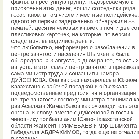
факты: в преступную группу, подозреваемую в
присвоении этих денег, вошли сотрудники ряда
госорганов, в том числе и местные полицейские.
одного из первых задержанных обнаружили 88
печатей, десятки чековых книжек и почти две со
пластиковых карточек, на которые, по версии
следствия, выводились деньги.
Что любопытно, информация о разоблачении в
центре занятости населения Шымкента была
обнародована 3 августа, а днем ранее, то есть 2
августа, в этот самый центр занятости приезжал
сама министр труда и соцзащиты Тамара
ДУЙСЕНОВА. Она как раз находилась в Южном
Казахстане с рабочей поездкой и объезжала
подведомственные предприятия и организации. 
центре занятости госпожу министра принимал ка
раз Асылжан Жамалбеков как руководитель это
органа. К слову, вместе с Дуйсеновой в гости к
чиновнику прибыли аким Южно-Казахстанской
области Жансеит ТУЙМЕБАЕВ и мэр Шымкента
Габидулла АБДРАХИМОВ, тогда еще не отчали
в столицу.