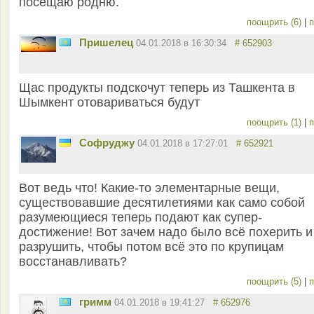
посещаю родню.
поощрить (6)
|
п
Пришелец
04.01.2018 в 16:30:34
# 652903
Щас продукты подскочут теперь из Ташкента в
Шымкент отовариваться будут
поощрить (1)
|
п
Софруджу
04.01.2018 в 17:27:01
# 652921
Вот ведь что! Какие-то элементарные вещи,
существовавшие десятилетиями как само собой
разумеющиеся теперь подают как супер-
достижение! Вот зачем надо было всё похерить и
разрушить, чтобы потом всё это по крупицам
восстанавливать?
поощрить (5)
|
п
гримм
04.01.2018 в 19:41:27
# 652976