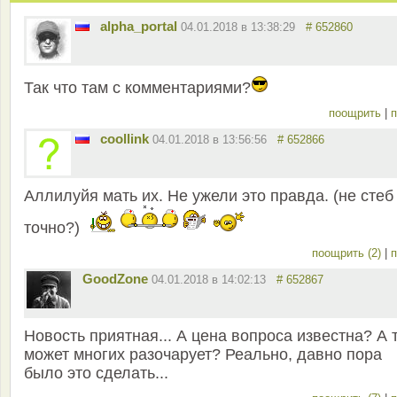
alpha_portal
04.01.2018 в 13:38:29
# 652860
Так что там с комментариями?
поощрить
|
п
coollink
04.01.2018 в 13:56:56
# 652866
Аллилуйя мать их. Не ужели это правда. (не стеб
точно?)
поощрить (2)
|
п
GoodZone
04.01.2018 в 14:02:13
# 652867
Новость приятная... А цена вопроса известна? А 
может многих разочарует? Реально, давно пора
было это сделать...