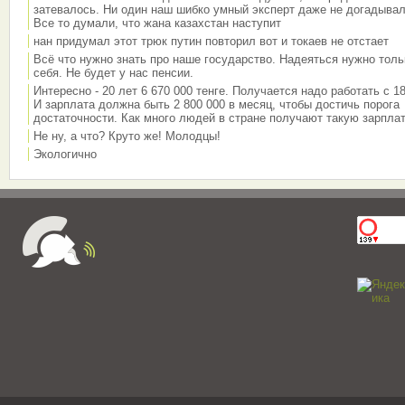
затевалось. Ни один наш шибко умный эксперт даже не догадывал
Все то думали, что жана казахстан наступит
нан придумал этот трюк путин повторил вот и токаев не отстает
Всё что нужно знать про наше государство. Надеяться нужно толь
себя. Не будет у нас пенсии.
Интересно - 20 лет 6 670 000 тенге. Получается надо работать с 18
И зарплата должна быть 2 800 000 в месяц, чтобы достичь порога
достаточности. Как много людей в стране получают такую зарплат
Не ну, а что? Круто же! Молодцы!
Экологично