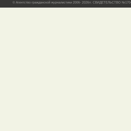
© Агентство гражданской журналистики 2006- 2026гг. СВИДЕТЕЛЬСТВО №17