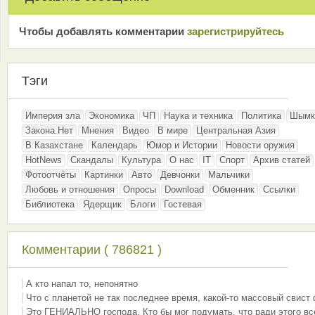
Чтобы добавлять комментарии
зарeгиcтрирyйтeсь
Тэги
Империя зла
Экономика
ЧП
Наука и техника
Политика
Шымк
Закона.Нет
Мнения
Видео
В мире
Центральная Азия
В Казахстане
Календарь
Юмор и Истории
Новости оружия
HotNews
Скандалы
Культура
О нас
IT
Спорт
Архив статей
Фотоотчёты
Картинки
Авто
Девчонки
Мальчики
Любовь и отношения
Опросы
Download
Обменник
Ссылки
Библиотека
Ядерщик
Блоги
Гостевая
Комментарии ( 786821 )
А кто напал то, непонятно
Что с планетой не так последнее время, какой-то массовый свист
Это ГЕНИАЛЬНО господа. Кто бы мог подумать, что ради этого вс