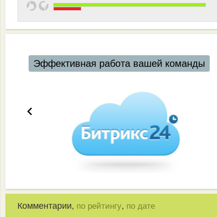
Эффективная работа вашей команды
Комментарии,
,
по рейтингу
по дате