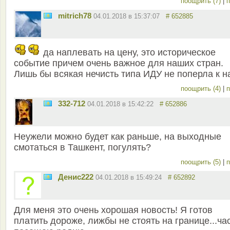
поощрить (7)
|
п
mitrich78
04.01.2018 в 15:37:07
# 652885
да наплевать на цену, это историческое
событие причем очень важное для наших стран.
Лишь бы всякая нечисть типа ИДУ не поперла к н
поощрить (4)
|
п
332-712
04.01.2018 в 15:42:22
# 652886
Неужели можно будет как раньше, на выходные
смотаться в Ташкент, погулять?
поощрить (5)
|
п
Денис222
04.01.2018 в 15:49:24
# 652892
Для меня это очень хорошая новость! Я готов
платить дороже, лижбы не стоять на границе...ча