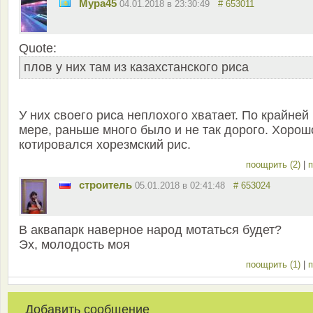
Мура45
04.01.2018 в 23:30:49
# 653011
Quote:
плов у них там из казахстанского риса
У них своего риса неплохого хватает. По крайней
мере, раньше много было и не так дорого. Хорош
котировался хорезмский рис.
поощрить (2)
|
п
строитель
05.01.2018 в 02:41:48
# 653024
В аквапарк наверное народ мотаться будет?
Эх, молодость моя
поощрить (1)
|
п
Добавить сообщение