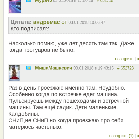
Мура45
03.01.2018 в 17:50:25
# 652715
Цитата:
андремас
от
03.01.2018 10:06:47
Кто подписал?
Насколько помню, уже лет десять там так. Даже
когда тротуаров не было.
поощрить
|
п
MишаМашкевич
03.01.2018 в 19:43:15
# 652723
Раз в день проезжаю именно там. Неудобно.
Особенно когда по встречке едет машина.
Пульсируешь между пешеходами и встречной
машины. Там ещё садик. Дети маленькие.
Калдобины.
СНиП,не СНиП,но когда проезжаю про себя
матерюсь частенько.
поощрить (1)
|
п