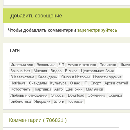
Добавить сообщение
Чтобы добавлять комментарии
зарeгиcтрирyйтeсь
Тэги
Империя зла
Экономика
ЧП
Наука и техника
Политика
Шымк
Закона.Нет
Мнения
Видео
В мире
Центральная Азия
В Казахстане
Календарь
Юмор и Истории
Новости оружия
HotNews
Скандалы
Культура
О нас
IT
Спорт
Архив статей
Фотоотчёты
Картинки
Авто
Девчонки
Мальчики
Любовь и отношения
Опросы
Download
Обменник
Ссылки
Библиотека
Ядерщик
Блоги
Гостевая
Комментарии ( 786821 )