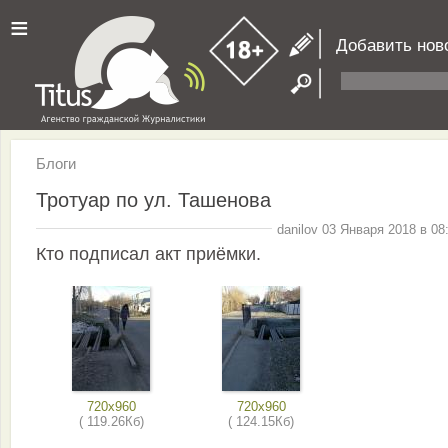
≡
Добавить нов
Блоги
Тротуар по ул. Ташенова
danilov 03 Января 2018 в 08
Кто подписал акт приёмки.
720x960
720x960
( 119.26Кб)
( 124.15Кб)