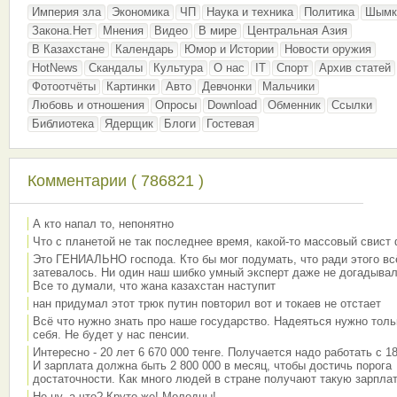
Империя зла
Экономика
ЧП
Наука и техника
Политика
Шымк
Закона.Нет
Мнения
Видео
В мире
Центральная Азия
В Казахстане
Календарь
Юмор и Истории
Новости оружия
HotNews
Скандалы
Культура
О нас
IT
Спорт
Архив статей
Фотоотчёты
Картинки
Авто
Девчонки
Мальчики
Любовь и отношения
Опросы
Download
Обменник
Ссылки
Библиотека
Ядерщик
Блоги
Гостевая
Комментарии ( 786821 )
А кто напал то, непонятно
Что с планетой не так последнее время, какой-то массовый свист
Это ГЕНИАЛЬНО господа. Кто бы мог подумать, что ради этого вс
затевалось. Ни один наш шибко умный эксперт даже не догадывал
Все то думали, что жана казахстан наступит
нан придумал этот трюк путин повторил вот и токаев не отстает
Всё что нужно знать про наше государство. Надеяться нужно толь
себя. Не будет у нас пенсии.
Интересно - 20 лет 6 670 000 тенге. Получается надо работать с 18
И зарплата должна быть 2 800 000 в месяц, чтобы достичь порога
достаточности. Как много людей в стране получают такую зарплат
Не ну, а что? Круто же! Молодцы!