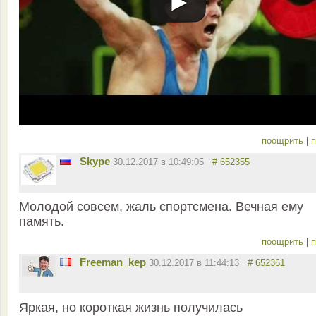
поощрить
|
п
Skype
30.12.2017 в 10:49:05
# 652355
Молодой совсем, жаль спортсмена. Вечная ему
память.
поощрить
|
п
Freeman_kep
30.12.2017 в 11:44:13
# 652361
Яркая, но короткая жизнь получилась