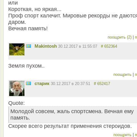
или
Короткая, но яркая...
Проф спорт калечит. Мировые рекорды не даютс
даром.
Вечная память!
поощрить (2)
|
п
Makintosh
30.12.2017 в 11:55:07
# 652364
Земля пухом..
поощрить
|
п
старик
30.12.2017 в 20:37:51
# 652417
Quote:
Молодой совсем, жаль спортсмена. Вечная ему
память.
Скорее всего результат применения стероидов.
поощрить
|
п