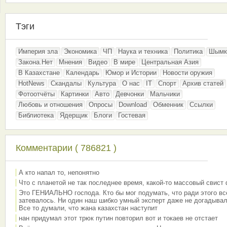
Тэги
Империя зла
Экономика
ЧП
Наука и техника
Политика
Шымк
Закона.Нет
Мнения
Видео
В мире
Центральная Азия
В Казахстане
Календарь
Юмор и Истории
Новости оружия
HotNews
Скандалы
Культура
О нас
IT
Спорт
Архив статей
Фотоотчёты
Картинки
Авто
Девчонки
Мальчики
Любовь и отношения
Опросы
Download
Обменник
Ссылки
Библиотека
Ядерщик
Блоги
Гостевая
Комментарии ( 786821 )
А кто напал то, непонятно
Что с планетой не так последнее время, какой-то массовый свист
Это ГЕНИАЛЬНО господа. Кто бы мог подумать, что ради этого вс
затевалось. Ни один наш шибко умный эксперт даже не догадывал
Все то думали, что жана казахстан наступит
нан придумал этот трюк путин повторил вот и токаев не отстает