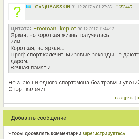
GaNjUBASSKIN
31.12.2017 в 01:27:35
# 652445
Цитата:
Freeman_kep
от
30.12.2017 11:44:13
Яркая, но короткая жизнь получилась
или
Короткая, но яркая...
Проф спорт калечит. Мировые рекорды не дают
даром.
Вечная память!
Не знаю ни одного спортсмена без травм и увечи
Спорт калечит
поощрить
|
п
Добавить сообщение
Чтобы добавлять комментарии
зарeгиcтрирyйтeсь