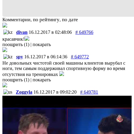
по рейтингу
по дате
Комментарии,
,
divan
16.12.2017 в 02:48:06
# 649766
красавчик!
поощрить (1)
|
покарать
spy
16.12.2017 в 06:14:36
# 649772
Не довольных чистотой своей машины клиентов вырубал с
ноги, тем самым поддерживал спортивную форму во время
отсутствия на тренировках
поощрить (1)
|
покарать
Zoggyla
16.12.2017 в 09:02:20
# 649781