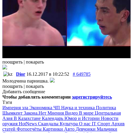
поощрить
|
покарать
Dior
16.12.2017 в 10:22:52
# 649785
Молодчина парнишка.
поощрить
|
покарать
Добавить сообщение
Чтобы добавлять комментарии
зарeгиcтрирyйтeсь
Тэги
Империя зла
Экономика
ЧП
Наука и техника
Политика
Шымкент
Закона.Нет
Мнения
Видео
В мире
Центральная
Азия
В Казахстане
Календарь
Юмор и Истории
Новости
оружия
HotNews
Скандалы
Культура
О нас
IT
Спорт
Архив
статей
Фотоотчёты
Картинки
Авто
Девчонки
Мальчики