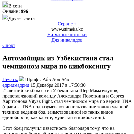
В сети
Онлайн:
996
Друзья сайта
Сервис +
www.stimeks.kz
Натяжные потолки
Для инвалидов
Спорт
Автомойщик из Узбекистана стал
чемпионом мира по кикбоксингу
Абв
Печать:
Шрифт:
Абв
Абв
едридмадрид
15 Декабря 2017 в 17:50:30
21-летний кикбоксёр из Узбекистана Шер Мамазулунов,
представляющий команду Александра Поветкина и Сергея
Харитонова Vityaz Fight, стал чемпионом мира по версии TNA
(правила TNA подразумевают использование только ударной
техники ведения боя, заимствованной из таких видов
единоборств, как карате, муай-тай и кикбоксинг).
Этот боец получил известность благодаря тому, что на
протяжении большей части турнира совмещал подготовку к