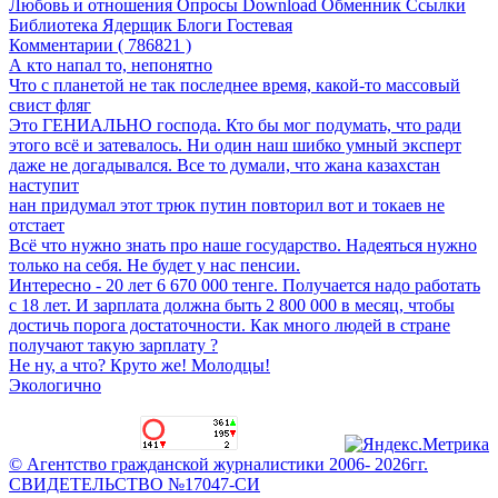
Любовь и отношения
Опросы
Download
Обменник
Ссылки
Библиотека
Ядерщик
Блоги
Гостевая
Комментарии ( 786821 )
А кто напал то, непонятно
Что с планетой не так последнее время, какой-то массовый
свист фляг
Это ГЕНИАЛЬНО господа. Кто бы мог подумать, что ради
этого всё и затевалось. Ни один наш шибко умный эксперт
даже не догадывался. Все то думали, что жана казахстан
наступит
нан придумал этот трюк путин повторил вот и токаев не
отстает
Всё что нужно знать про наше государство. Надеяться нужно
только на себя. Не будет у нас пенсии.
Интересно - 20 лет 6 670 000 тенге. Получается надо работать
с 18 лет. И зарплата должна быть 2 800 000 в месяц, чтобы
достичь порога достаточности. Как много людей в стране
получают такую зарплату ?
Не ну, а что? Круто же! Молодцы!
Экологично
© Агентство гражданской журналистики 2006- 2026гг.
СВИДЕТЕЛЬСТВО №17047-СИ