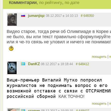
Комментарии,
,
по рейтингу
по дате
jumanjiqz
08.12.2017 в 14:10:13
# 648350
Видео старое, тогда речи об Олимпиаде в Корее 
не было, вы или текст правильно сформулируйте
или я че-то связь не уловил и ничего не понимаю
поощрить
|
п
DanKZ
08.12.2017 в 18:18:44
# 648412
Вице-премьер Виталий Мутко попросил
журналистов не поднимать вопрос о его
возможной отставке с связи с ОТСРАНЕНИ
российской сборной
КАК ТОЧНО!
поощрить
|
п
старик
08.12.2017 в 19:00:15
# 648427