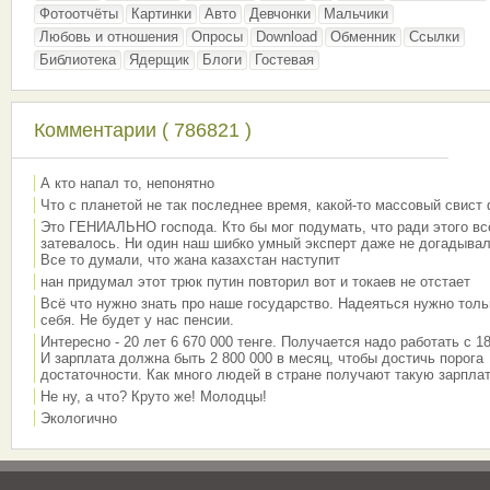
Фотоотчёты
Картинки
Авто
Девчонки
Мальчики
Любовь и отношения
Опросы
Download
Обменник
Ссылки
Библиотека
Ядерщик
Блоги
Гостевая
Комментарии ( 786821 )
А кто напал то, непонятно
Что с планетой не так последнее время, какой-то массовый свист
Это ГЕНИАЛЬНО господа. Кто бы мог подумать, что ради этого вс
затевалось. Ни один наш шибко умный эксперт даже не догадывал
Все то думали, что жана казахстан наступит
нан придумал этот трюк путин повторил вот и токаев не отстает
Всё что нужно знать про наше государство. Надеяться нужно толь
себя. Не будет у нас пенсии.
Интересно - 20 лет 6 670 000 тенге. Получается надо работать с 18
И зарплата должна быть 2 800 000 в месяц, чтобы достичь порога
достаточности. Как много людей в стране получают такую зарплат
Не ну, а что? Круто же! Молодцы!
Экологично