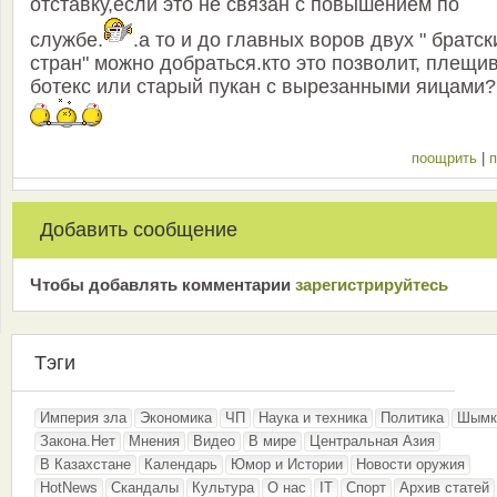
отставку,если это не связан с повышением по
службе.
.а то и до главных воров двух " братск
стран" можно добраться.кто это позволит, плещи
ботекс или старый пукан с вырезанными яицами?
поощрить
|
п
Добавить сообщение
Чтобы добавлять комментарии
зарeгиcтрирyйтeсь
Тэги
Империя зла
Экономика
ЧП
Наука и техника
Политика
Шымк
Закона.Нет
Мнения
Видео
В мире
Центральная Азия
В Казахстане
Календарь
Юмор и Истории
Новости оружия
HotNews
Скандалы
Культура
О нас
IT
Спорт
Архив статей