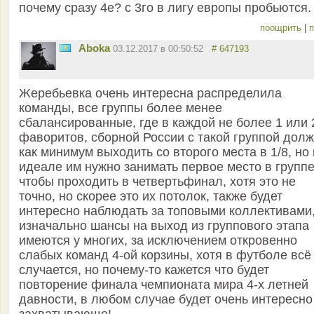
почему сразу 4е? с 3го в лигу европы пробьются.
поощрить
|
п
Aboka
03.12.2017 в 00:50:52
# 647193
Жеребьевка очень интересна распределила
команды, все группы более менее
сбалансированные, где в каждой не более 1 или 
фаворитов, сборной России с такой группой дол
как минимум выходить со второго места в 1/8, но 
идеале им нужно занимать первое место в группе
чтобы проходить в четвертьфинал, хотя это не
точно, но скорее это их потолок, также будет
интересно наблюдать за топовыми коллективами
изначально шансы на выход из группового этапа
имеются у многих, за исключением откровенно
слабых команд 4-ой корзины, хотя в футболе всё
случается, но почему-то кажется что будет
повторение финала чемпионата мира 4-х летней
давности, в любом случае будет очень интересно