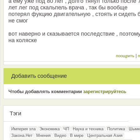
а ему уже под 80 лет , долго тянул только после 
лет лег под скальпель врача , так бы вообще
потерял фукцию двигательную , стоять и сидеть 
не смог
вот наверно и сказывается последствие , поэтому
на коляске
поощрить
|
п
Добавить сообщение
Чтобы добавлять комментарии
зарeгиcтрирyйтeсь
Тэги
Империя зла
Экономика
ЧП
Наука и техника
Политика
Шымк
Закона.Нет
Мнения
Видео
В мире
Центральная Азия