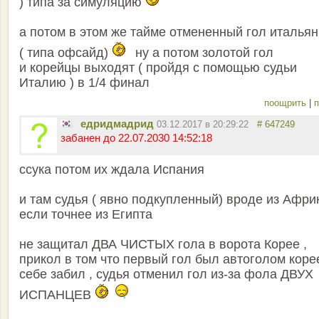
) типа за симуляцию
а потом в этом же тайме отмененный гол италья
( типа офсайд)
ну а потом золотой гол
и корейцы выходят ( пройдя с помощью судьи
Италию ) в 1/4 финал
поощрить
|
п
едридмадрид
03.12.2017 в 20:29:22
# 647249
забанен до 22.07.2030 14:52:18
ссука потом их ждала Испания
и там судья ( явно подкупленный) вроде из Африк
если точнее из Египта
не защитал ДВА ЧИСТЫХ гола в ворота Корее ,
прикол в том что первый гол был автоголом коре
себе забил , судья отменил гол из-за фола ДВУХ
ИСПАНЦЕВ