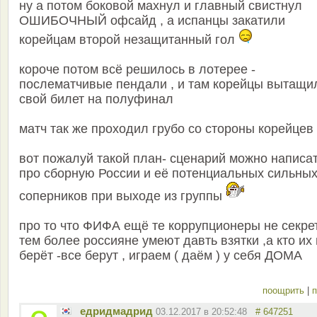
ну а потом боковой махнул и главный свистнул
ОШИБОЧНЫЙ офсайд , а испанцы закатили
корейцам второй незащитанный гол
короче потом всё решилось в лотерее -
послематчивые пендали , и там корейцы вытащи
свой билет на полуфинал
матч так же проходил грубо со стороны корейцев
вот пожалуй такой план- сценарий можно написа
про сборную России и её потенциальных сильны
соперников при выходе из группы
про то что ФИФА ещё те коррупционеры не секрет
тем более россияне умеют давть взятки ,а кто их
берёт -все берут , играем ( даём ) у себя ДОМА
поощрить
|
п
едридмадрид
03.12.2017 в 20:52:48
# 647251