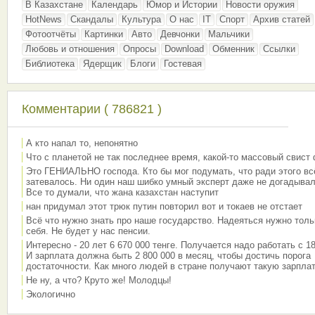
В Казахстане
Календарь
Юмор и Истории
Новости оружия
HotNews
Скандалы
Культура
О нас
IT
Спорт
Архив статей
Фотоотчёты
Картинки
Авто
Девчонки
Мальчики
Любовь и отношения
Опросы
Download
Обменник
Ссылки
Библиотека
Ядерщик
Блоги
Гостевая
Комментарии ( 786821 )
А кто напал то, непонятно
Что с планетой не так последнее время, какой-то массовый свист
Это ГЕНИАЛЬНО господа. Кто бы мог подумать, что ради этого вс
затевалось. Ни один наш шибко умный эксперт даже не догадывал
Все то думали, что жана казахстан наступит
нан придумал этот трюк путин повторил вот и токаев не отстает
Всё что нужно знать про наше государство. Надеяться нужно толь
себя. Не будет у нас пенсии.
Интересно - 20 лет 6 670 000 тенге. Получается надо работать с 18
И зарплата должна быть 2 800 000 в месяц, чтобы достичь порога
достаточности. Как много людей в стране получают такую зарплат
Не ну, а что? Круто же! Молодцы!
Экологично