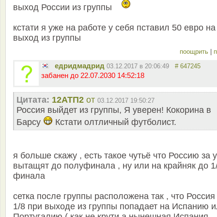
выход России из группы
кстати я уже на работе у себя пставил 50 евро на
выход из группы
поощрить
|
п
едридмадрид
03.12.2017 в 20:06:49
# 647245
забанен до 22.07.2030 14:52:18
Цитата:
12АТП2
от
03.12.2017 19:50:27
Россия выйдет из группы, Я уверен! Кокорина в
Барсу
Кстати олтличный футболист.
я больше скажу , есть такое чутьё что Россию за 
вытащят до полуфинала , ну или на крайняк до 1
финала
сетка после группы расположена так , что Россия
1/8 при выходе из группы попадает на Испанию 
Португалию ( как не крути а нынешная Испания