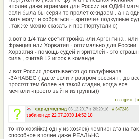
вполне даже играемая для России на ОДИН матч
если была бы серяи то пролёт ожидаем , а на од
матч могут и собраться + зрители+ подкупные су
, так же можно сказать и про Португалию)
а вот в 1/4 там светит тройка или Аргентина , или
Франция или Хорватия - оптимально для России
Хорватия - помощь судей и зрителей - это страш
сила , считай 12 игрок в команде
и вот Россия докатывается до полуфинала
-ЗАНАВЕС ( даже если и разгром россиян , до вс
простят тем более на такой стадии, когда все
мечтали -просто выйти из группы))
поощрить
|
п
едридмадрид
03.12.2017 в 20:20:16
# 647246
забанен до 22.07.2030 14:52:18
то что хозяйка( одну из хозяек) чемпионата на та
способное вполне даже РЕАЛЬНО