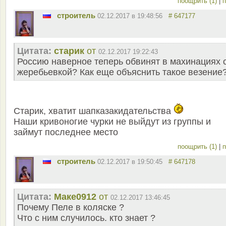
поощрить (1)
|
п
строитель
02.12.2017 в 19:48:56
# 647177
Цитата:
старик
от
02.12.2017 19:22:43
Россию наверное теперь обвинят в махинациях 
жеребьевкой? Как еще объяснить такое везение
Старик, хватит шапказакидательства
Наши кривоногие чурки не выйдут из группы и
займут последнее место
поощрить (1)
|
п
строитель
02.12.2017 в 19:50:45
# 647178
Цитата:
Маке0912
от
02.12.2017 13:46:45
Почему Пеле в коляске ?
Что с ним случилось. кто знает ?