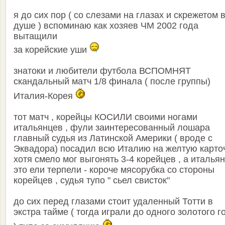
я до сих пор ( со слезами на глазах и скрежетом 
душе ) вспоминаю как хозяев ЧМ 2002 года
вытащили
за корейские уши
знатоки и любители футбола ВСПОМНЯТ
скандальный матч 1/8 финала ( после группы)
Италия-Корея
тот матч , корейцы КОСИЛИ своими ногами
итальянцев , фули заинтересованный лошара
главный судья из Латинской Америки ( вроде с
Эквадора) посадил всю Италию на желтую карточ
хотя смело мог выгонять 3-4 корейцев , а италья
это ели терпели - короче мясорубка со стороны
корейцев , судья тупо " сьел свисток"
до сих перед глазами стоит удаленный Тотти в
экстра тайме ( тогда играли до одного золотого г