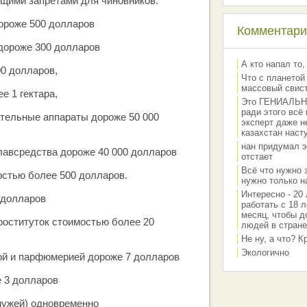
щими запретами для чиновников:
ороже 500 долларов
Комментарии
дороже 300 долларов
А кто напал то,
0 долларов,
Что с планетой
массовый свис
е 1 гектара,
Это ГЕНИАЛЬНО 
ради этого всё
ательные аппараты дороже 50 000
эксперт даже н
казахстан наст
нан придумал э
плавсредства дороже 40 000 долларов
отстает
Всё что нужно 
стью более 500 долларов.
нужно только на
Интересно - 20 
 долларов
работать с 18 л
месяц, чтобы д
роституток стоимостью более 20
людей в стране
Не ну, а что? 
Экологично
ой и парфюмерией дороже 7 долларов
 3 долларов
мужей) одновременно