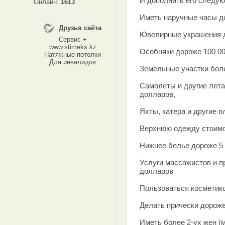
И дополнить его следую
Онлайн:
1613
Иметь наручные часы д
Друзья сайта
Ювелирные украшения 
Сервис +
www.stimeks.kz
Особняки дороже 100 00
Натяжные потолки
Для инвалидов
Земельные участки боле
Самолеты и другие лет
долларов,
Яхты, катера и другие 
Верхнюю одежду стоимо
Нижнее белье дороже 5
Услуги массажистов и п
долларов
Пользоваться косметик
Делать прически дороже
Иметь более 2-ух жен (