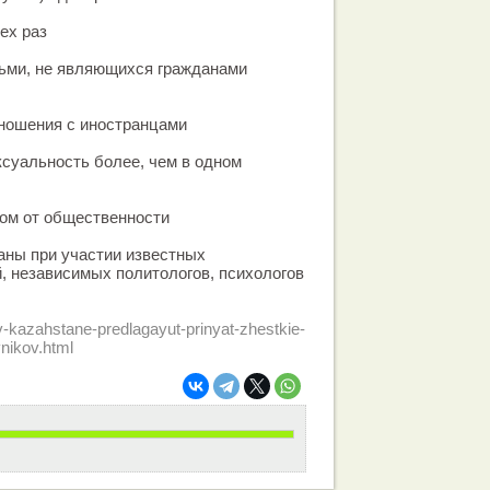
ех раз
дьми, не являющихся гражданами
тношения с иностранцами
суальность более, чем в одном
ком от общественности
аны при участии известных
 независимых политологов, психологов
v-kazahstane-predlagayut-prinyat-zhestkie-
nikov.html