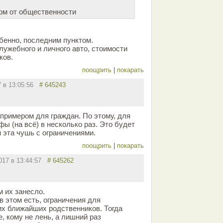
ом от общественности
бенно, последним пунктом.
служебного и личного авто, стоимости
ков.
поощрить
|
покарать
7 в 13:05:56
# 645243
примером для граждан. По этому, для
ы (на всё) в несколько раз. Это будет
 эта чушь с ограничениями.
поощрить
|
покарать
2017 в 13:44:57
# 645262
м их занесло.
в этом есть, ограничения для
их ближайших родственников. Тогда
е, кому не лень, а лишний раз