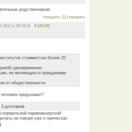
гатеньких родственников.
поощрить (1)
|
покарать
11.2017 в 09:34:31
# 645136
роституток стоимостью более 20
мужей) одновременно
ьми, не являющихся гражданами
ом от общественности
й человек предложил?
 3 долларов
ой нормальной парикмахерской
елать не говоря уже о прическах