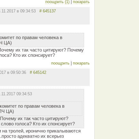
поощрить (1)
|
покарать
3.11.2017 в 09:34:53
# 645137
митет по правам человека в
Ч ЦА)
 Почему их так часто цитируют? Почему
лоса? Кто их спонсирует?
поощрить
|
покарать
2017 в 09:50:36
# 645142
.11.2017 09:34:53
омитет по правам человека в
ПЧ ЦА)
 Почему их так часто цитируют?
слово голоса? Кто их спонсирует?
 на тролей, иронично прикалываются
.просто адекватно их всерьез