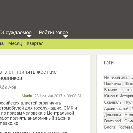
Обсуждаемое
Рейтинговое
ца
Месяц
Квартал
Тэги
агают принять жесткие
новников
Империя зла
Политика
Шым
Абв
Абв
В мире
Центр
Manitu
23 Ноября 2017 в 09:08:31
Юмор и Истори
Скандалы
Кул
ссийских властей ограничить
втомобилей для госслужащих, СМК и
Архив статей
 по правам человека в Центральной
Девчонки
Мал
ают принять аналогичный закон в
Download
Обм
imeskz.kz
Блоги
Гостева