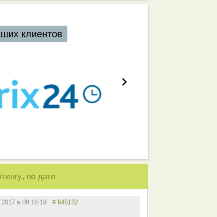
ших клиентов
,
йтингу
по дате
1.2017 в 09:16:19
# 645132