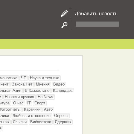
Добавить новость
Экономика
ЧП
Наука и техника
кент
Закона.Нет
Мнения
Видео
альная Азия
В Казахстане
Календарь
и
Новости оружия
HotNews
ьтура
О нас
IT
Спорт
Фотоотчёты
Картинки
Авто
ьчики
Любовь и отношения
Опросы
енник
Ссылки
Библиотека
Ядерщик
я