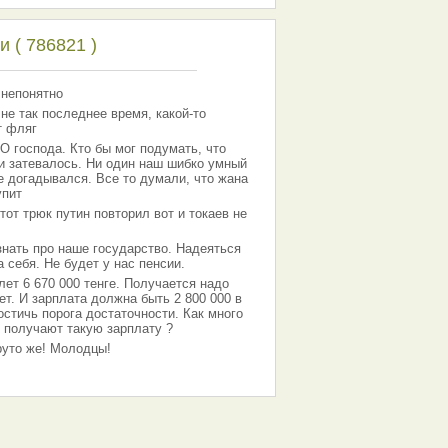
 ( 786821 )
 непонятно
 не так последнее время, какой-то
т фляг
господа. Кто бы мог подумать, что
 и затевалось. Ни один наш шибко умный
е догадывался. Все то думали, что жана
упит
тот трюк путин повторил вот и токаев не
знать про наше государство. Надеяться
 себя. Не будет у нас пенсии.
лет 6 670 000 тенге. Получается надо
ет. И зарплата должна быть 2 800 000 в
остичь порога достаточности. Как много
 получают такую зарплату ?
Круто же! Молодцы!