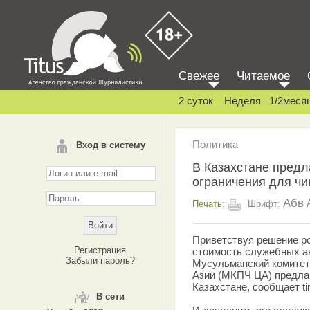
Свежее
Читаемое
2 суток
Неделя
1/2меся
Политика
Вход в систему
В Казахстане предл
ограничения для чи
Абв
Печать:
Шрифт:
Приветствуя решение ро
Регистрация
стоимость служебных а
Забыли пароль?
Мусульманский комитет
Азии (МКПЧ ЦА) предлаг
Казахстане, сообщает t
В сети