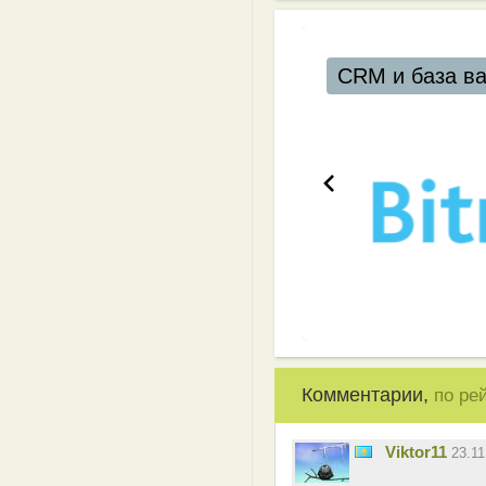
CRM и база ва
Комментарии,
по ре
Viktor11
23.1