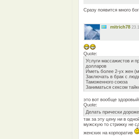
Сразу появится много бо
mitrich78
23.
Quote:
Услуги массажистов и п
долларов
Иметь более 2-ух жен (
Заключать в брак с люд
Таможенного союза
Заниматься сексом тайк
это вот вообще здоровы
Quote:
Делать прически дороже
так за эту цену ни в одн
мужскую то стрижку не сд
женских на корпоратив