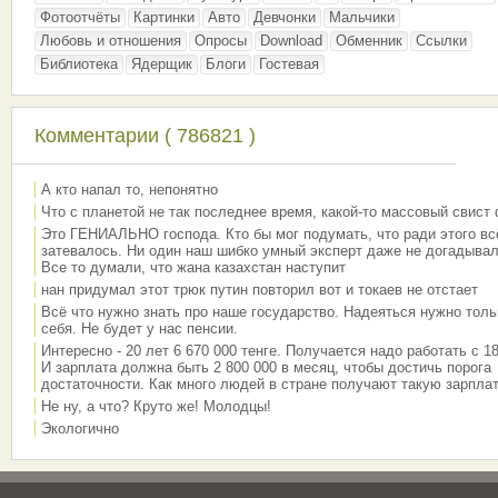
Фотоотчёты
Картинки
Авто
Девчонки
Мальчики
Любовь и отношения
Опросы
Download
Обменник
Ссылки
Библиотека
Ядерщик
Блоги
Гостевая
Комментарии ( 786821 )
А кто напал то, непонятно
Что с планетой не так последнее время, какой-то массовый свист
Это ГЕНИАЛЬНО господа. Кто бы мог подумать, что ради этого вс
затевалось. Ни один наш шибко умный эксперт даже не догадывал
Все то думали, что жана казахстан наступит
нан придумал этот трюк путин повторил вот и токаев не отстает
Всё что нужно знать про наше государство. Надеяться нужно толь
себя. Не будет у нас пенсии.
Интересно - 20 лет 6 670 000 тенге. Получается надо работать с 18
И зарплата должна быть 2 800 000 в месяц, чтобы достичь порога
достаточности. Как много людей в стране получают такую зарплат
Не ну, а что? Круто же! Молодцы!
Экологично