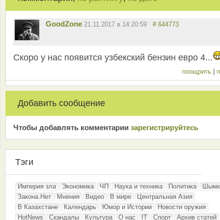
GoodZone
21.11.2017 в 14:20:59
# 644773
Скоро у нас появится узбекский бензин евро 4...
поощрить
|
п
Добавить сообщение
Чтобы добавлять комментарии
зарeгиcтрирyйтeсь
Тэги
Империя зла
Экономика
ЧП
Наука и техника
Политика
Шымк
Закона.Нет
Мнения
Видео
В мире
Центральная Азия
В Казахстане
Календарь
Юмор и Истории
Новости оружия
HotNews
Скандалы
Культура
О нас
IT
Спорт
Архив статей