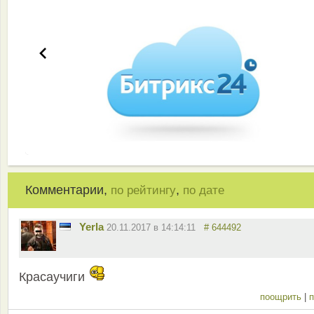
Комментарии,
,
по рейтингу
по дате
Yerla
20.11.2017 в 14:14:11
# 644492
Красаучиги
поощрить
|
п