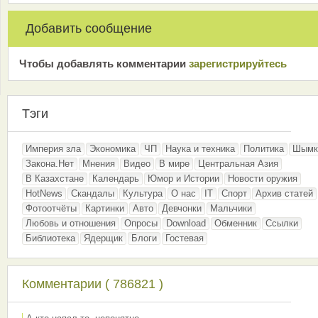
Добавить сообщение
Чтобы добавлять комментарии
зарeгиcтрирyйтeсь
Тэги
Империя зла
Экономика
ЧП
Наука и техника
Политика
Шымк
Закона.Нет
Мнения
Видео
В мире
Центральная Азия
В Казахстане
Календарь
Юмор и Истории
Новости оружия
HotNews
Скандалы
Культура
О нас
IT
Спорт
Архив статей
Фотоотчёты
Картинки
Авто
Девчонки
Мальчики
Любовь и отношения
Опросы
Download
Обменник
Ссылки
Библиотека
Ядерщик
Блоги
Гостевая
Комментарии ( 786821 )