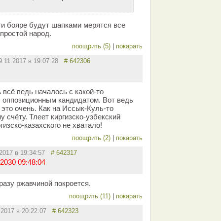
 эти бояре будут шапками мерятся все
простой народ.
поощрить (5)
|
покарать
9.11.2017 в 19:07:28
# 642306
А всё ведь началось с какой-то
 оппозиционным кандидатом. Вот ведь
это очень. Как на Иссык-Куль-то
 счёту. Тлеет киргизско-узбекский
гизско-казахского не хватало!
поощрить (2)
|
покарать
.2017 в 19:34:57
# 642317
2030 09:48:04
сразу ржавчиной покроется.
поощрить (11)
|
покарать
.2017 в 20:22:07
# 642323