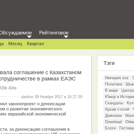
Обсуждаемое
Рейтинговое
ца
Месяц
Квартал
Тэги
вала соглашение с Казахстаном
отрудничестве в рамках ЕАЭС
Империя зла
Политика
Шым
Абв
Абв
В мире
Центр
danilov 09 Ноября 2017 в 16:27:39
Юмор и Истори
Скандалы
Кул
нял законопроект о денонсации
ом о развитии экономического
Архив статей
иях евразийской экономической
Девчонки
Мал
Download
Обм
Блоги
Гостева
сти, за денонсацию соглашения в