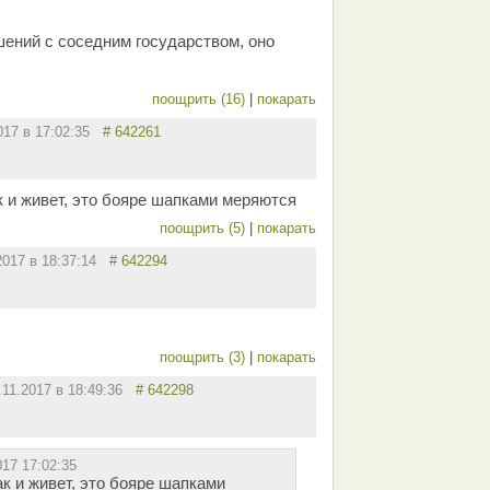
шений с соседним государством, оно
поощрить (16)
|
покарать
2017 в 17:02:35
# 642261
к и живет, это бояре шапками меряются
поощрить (5)
|
покарать
2017 в 18:37:14
# 642294
поощрить (3)
|
покарать
.11.2017 в 18:49:36
# 642298
017 17:02:35
к и живет, это бояре шапками