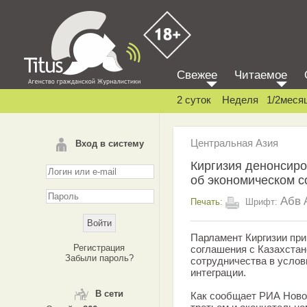
Свежее
Читаемое
2 суток
Неделя
1/2меся
Центральная Азия
Вход в систему
Киргизия денонсиро
об экономическом с
Абв
Печать:
Шрифт:
Парламент Киргизии при
Регистрация
соглашения с Казахстан
Забыли пароль?
сотрудничества в услов
интеграции.
В сети
Как сообщает РИА Ново