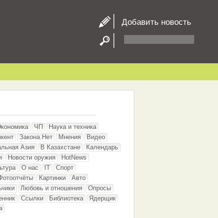
Добавить новость
Экономика
ЧП
Наука и техника
кент
Закона.Нет
Мнения
Видео
альная Азия
В Казахстане
Календарь
и
Новости оружия
HotNews
ьтура
О нас
IT
Спорт
Фотоотчёты
Картинки
Авто
ьчики
Любовь и отношения
Опросы
енник
Ссылки
Библиотека
Ядерщик
я