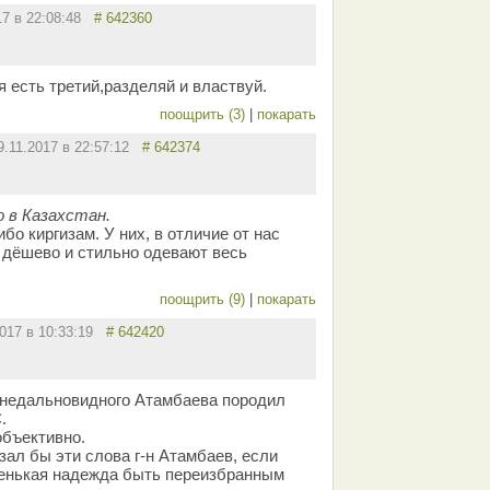
17 в 22:08:48
# 642360
 есть третий,разделяй и властвуй.
поощрить (3)
|
покарать
9.11.2017 в 22:57:12
# 642374
о в Казахстан.
бо киргизам. У них, в отличие от нас
и дёшево и стильно одевают весь
поощрить (9)
|
покарать
2017 в 10:33:19
# 642420
недальновидного Атамбаева породил
.
объективно.
зал бы эти слова г-н Атамбаев, если
ленькая надежда быть переизбранным