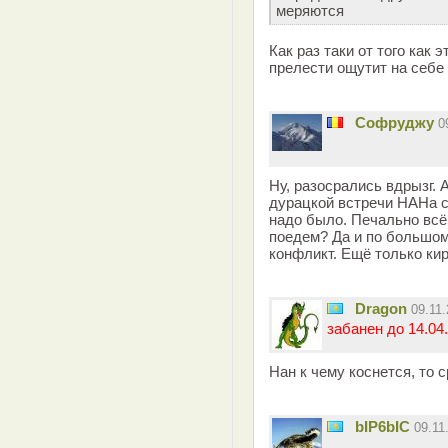
меряются
Как раз таки от того как
прелести ощутит на себе 
Софруджу
0
Ну, разосрались вдрызг. 
дурацкой встречи НАНа с
надо было. Печально всё 
поедем? Да и по большому
конфликт. Ещё только кир
Dragon
09.11
забанен до 14.04.
Нан к чему коснется, то 
bIP6bIC
09.11