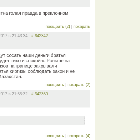
тна голая правда в преклонном
поощрить (2)
|
покарать
2017 в 21:43:34
# 642342
дут сосать наши деньги братья
будет тихо и спокойно.Раньше на
изов на границе закрывали
атья киргизы соблюдать закон и не
Казахстан.
поощрить
|
покарать (2)
2017 в 21:55:32
# 642350
поощрить
|
покарать (4)