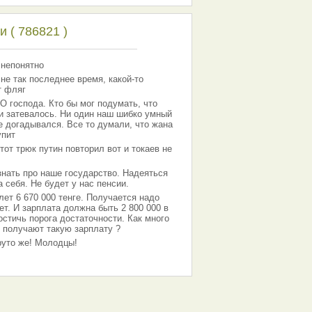
 ( 786821 )
 непонятно
 не так последнее время, какой-то
т фляг
господа. Кто бы мог подумать, что
 и затевалось. Ни один наш шибко умный
е догадывался. Все то думали, что жана
упит
тот трюк путин повторил вот и токаев не
знать про наше государство. Надеяться
 себя. Не будет у нас пенсии.
лет 6 670 000 тенге. Получается надо
ет. И зарплата должна быть 2 800 000 в
остичь порога достаточности. Как много
 получают такую зарплату ?
Круто же! Молодцы!