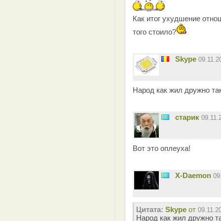
Как итог ухудшение отно
того стоило?
Skype
09.11.
Народ как жил дружно та
старик
09.11.
Вот это оплеуха!
X-Daemon
09
Цитата:
Skype
от
09.11.2
Народ как жил дружно та