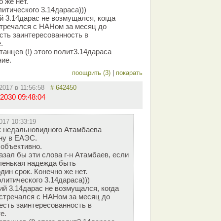
 же нет.
итического 3.14дараса)))
й 3.14дарас не возмущался, когда
тречался с НАНом за месяц до
сть заинтересованность в
.
анцев (!) этого полит3.14дараса
ие.
поощрить (3)
|
покарать
.2017 в 11:56:58
# 642450
2030 09:48:04
017 10:33:19
 недальновидного Атамбаева
ну в ЕАЭС.
объективно.
зал бы эти слова г-н Атамбаев, если
ленькая надежда быть
ин срок. Конечно же нет.
литического 3.14дараса)))
ий 3.14дарас не возмущался, когда
стречался с НАНом за месяц до
есть заинтересованность в
е.