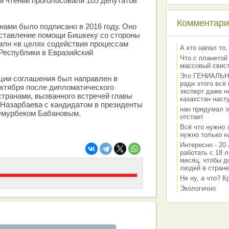
м чтении проголосовали 105 депутатов
Комментарии
ами было подписано в 2016 году. Оно
ставление помощи Бишкеку со стороны
млн «в целях содействия процессам
А кто напал то,
Республики в Евразийский
Что с планетой
массовый свис
Это ГЕНИАЛЬНО 
ции соглашения был направлен в
ради этого всё
октября после дипломатического
эксперт даже н
транами, вызванного встречей главы
казахстан наст
 Назарбаева с кандидатом в президенты
нан придумал э
 Омурбеком Бабановым.
отстает
Всё что нужно 
нужно только на
Интересно - 20 
работать с 18 л
месяц, чтобы д
людей в стране
Не ну, а что? 
Экологично