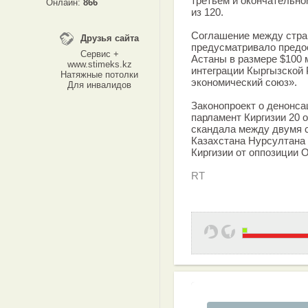
третьем и окончательно
Онлайн:
866
из 120.
Соглашение между стран
Друзья сайта
предусматривало предо
Сервис +
Астаны в размере $100 
www.stimeks.kz
интеграции Кыргызской 
Натяжные потолки
экономический союз».
Для инвалидов
Законопроект о денонса
парламент Киргизии 20 
скандала между двумя с
Казахстана Нурсултана
Киргизии от оппозиции
RT