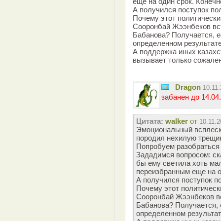
еще на один срок. Конечно
А получился поступок пол
Почему этот политически
Сооронбай Жээнбеков вс
Бабанова? Получается, е
определенном результате
А поддержка иных казахст
вызывает только сожален
Dragon
10.11
забанен до 14.04.
Цитата:
walker
от
10.11.2
Эмоциональный всплеск
породил нехилую трещи
Попробуем разобраться 
Зададимся вопросом: ска
бы ему светила хоть ма
переизбранным еще на од
А получился поступок по
Почему этот политическ
Сооронбай Жээнбеков в
Бабанова? Получается, 
определенном результат