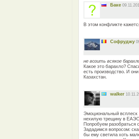
Баке
09.11.20
В этом конфликте кажется
Софруджу
0
не возить всякое барахл
Какое это барахло? Спаси
есть производство. И он
Казахстан.
walker
10.11.
Эмоциональный всплеск 
нехилую трещину в ЕАЭС
Попробуем разобраться 
Зададимся вопросом: ска
бы ему светила хоть ма