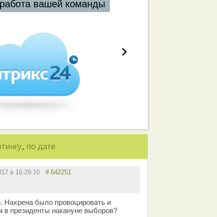
работа вашей команды
,
йтингу
по дате
2017 в 16:29:10
# 642251
. Нахрена было провоцировать и
м в президенты накануне выборов?