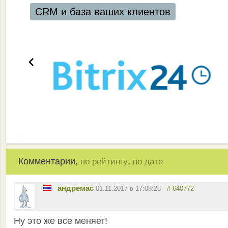
CRM и база ваших клиентов
Комментарии,
,
по рейтингу
по дате
андремас
01.11.2017 в 17:08:28
# 640772
Ну это же все меняет!