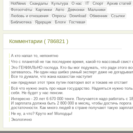
HotNews
Скандалы
Культура
О нас
IT
Спорт
Архив статей
Фотоотчёты
Картинки
Авто
Девчонки
Мальчики
Любовь и отношения
Опросы
Download
Обменник
Ссылки
Библиотека
Ядерщик
Блоги
Гостевая
Комментарии ( 786821 )
А кто напал то, непонятно
Что с планетой не так последнее время, какой-то массовый свист
Это ГЕНИАЛЬНО господа. Кто бы мог подумать, что ради этого вс
затевалось. Ни один наш шибко умный эксперт даже не догадывал
Все то думали, что жана казахстан наступит
нан придумал этот трюк путин повторил вот и токаев не отстает
Всё что нужно знать про наше государство. Надеяться нужно толь
себя. Не будет у нас пенсии.
Интересно - 20 лет 6 670 000 тенге. Получается надо работать с 18
И зарплата должна быть 2 800 000 в месяц, чтобы достичь порога
достаточности. Как много людей в стране получают такую зарплат
Не ну, а что? Круто же! Молодцы!
Экологично