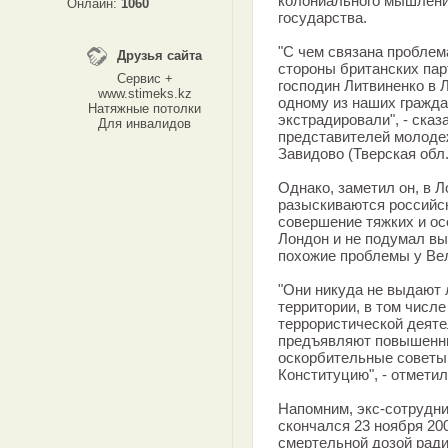
колониального мышления
Онлайн:
1060
государства.
"С чем связана проблем
Друзья сайта
стороны британских пар
Сервис +
господин Литвиненко в 
www.stimeks.kz
одному из наших граждан
Натяжные потолки
экстрадировали", - сказ
Для инвалидов
представителей молоде
Завидово (Тверская обл.
Однако, заметил он, в Л
разыскиваются российс
совершение тяжких и ос
Лондон и не подумал вы
похожие проблемы у Ве
"Они никуда не выдают 
территории, в том числ
террористической деяте
предъявляют повышенны
оскорбительные советы
Конституцию", - отметил
Напомним, экс-сотрудн
скончался 23 ноября 200
смертельной дозой ради