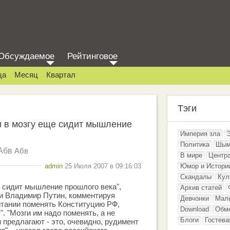
Обсуждаемое
Рейтинговое
ца
Месяц
Квартал
Тэги
и в мозгу еще сидит мышление
Империя зла
Политика
Шым
Абв
Абв
В мире
Центр
admin
25 Июля 2007 в 09:16:03
Юмор и Истори
Скандалы
Кул
е сидит мышление прошлого века",
Архив статей
и Владимир Путин, комментируя
Девчонки
Мал
тании поменять Конституцию РФ,
Download
Обм
. "Мозги им надо поменять, а не
Блоги
Гостева
и предлагают - это, очевидно, рудимент