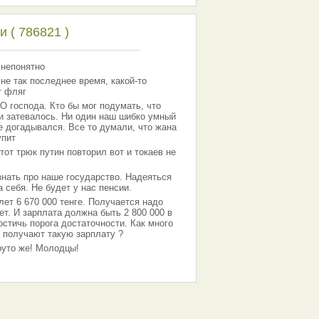
 ( 786821 )
 непонятно
 не так последнее время, какой-то
т фляг
господа. Кто бы мог подумать, что
 и затевалось. Ни один наш шибко умный
е догадывался. Все то думали, что жана
упит
тот трюк путин повторил вот и токаев не
знать про наше государство. Надеяться
 себя. Не будет у нас пенсии.
лет 6 670 000 тенге. Получается надо
ет. И зарплата должна быть 2 800 000 в
остичь порога достаточности. Как много
 получают такую зарплату ?
Круто же! Молодцы!