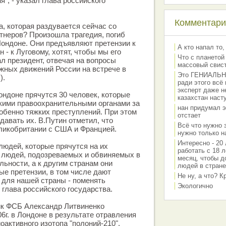
", - указал глава российского
Комментарии
а, которая раздувается сейчас со
тнеров? Произошла трагедия, погиб
Лондоне. Они предъявляют претензии к
А кто напал то,
 - к Луговому, хотят, чтобы мы его
Что с планетой
ал президент, отвечая на вопросы
массовый свис
жных движений России на встрече в
Это ГЕНИАЛЬНО 
).
ради этого всё
эксперт даже н
ондоне прячутся 30 человек, которые
казахстан наст
кими правоохранительными органами за
нан придумал э
обенно тяжких преступлений. При этом
отстает
давать их. В.Путин отметил, что
Всё что нужно 
ликобритании с США и Францией.
нужно только на
Интересно - 20 
людей, которые прячутся на их
работать с 18 л
е людей, подозреваемых и обвиняемых в
месяц, чтобы д
льности, а к другим странам они
людей в стране
е претензии, в том числе дают
Не ну, а что? 
 для нашей страны - поменять
Экологично
 глава российского государства.
ик ФСБ Александр Литвиненко
6г. в Лондоне в результате отравления
оактивного изотопа "полоний-210".