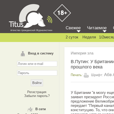
Свежее
Читаемое
2 суток
Неделя
1/2меся
Империя зла
Вход в систему
В.Путин: У Британи
прошлого века
Абв
Печать:
Шрифт:
Регистрация
У Британии "в мозгу ещ
Забыли пароль?
заявил президент Росси
предложение Великобри
передает "Первый канал"
В сети
конституцию. То, что он