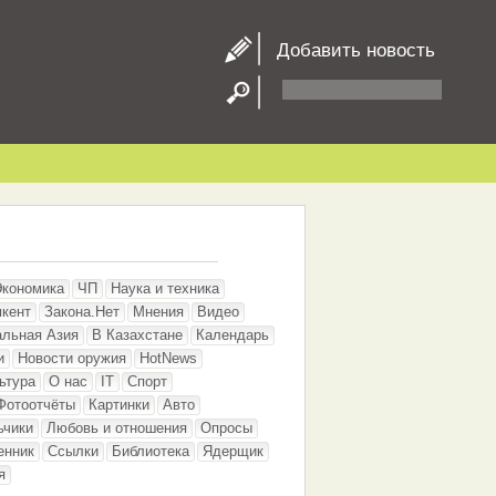
Добавить новость
Экономика
ЧП
Наука и техника
кент
Закона.Нет
Мнения
Видео
альная Азия
В Казахстане
Календарь
и
Новости оружия
HotNews
ьтура
О нас
IT
Спорт
Фотоотчёты
Картинки
Авто
ьчики
Любовь и отношения
Опросы
енник
Ссылки
Библиотека
Ядерщик
я