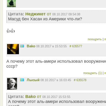
Цитата:
Неджикет
от
08.10.2017 09:54:08
Масуд бен Хасан из Америки что-ли?
👍👍
поощрить
|
п
Bako
08.10.2017 в 15:53:55
# 635577
А почему этот аль-амери использовал вооружени
ссср?
поощрить (1)
|
п
Лысый
08.10.2017 в 16:03:45
# 635578
Цитата:
Bako
от
08.10.2017 15:53:55
А почему этот аль-амери использовал вооружен