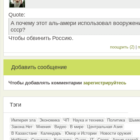
Quote:
А почему этот аль-амери использовал вооружен
ссср?
Чтобы обвинить Россию.
поощрить (2)
|
п
Добавить сообщение
Чтобы добавлять комментарии
зарeгиcтрирyйтeсь
Тэги
Империя зла
Экономика
ЧП
Наука и техника
Политика
Шымк
Закона.Нет
Мнения
Видео
В мире
Центральная Азия
В Казахстане
Календарь
Юмор и Истории
Новости оружия
HotNews
Скандалы
Культура
О нас
IT
Спорт
Архив статей