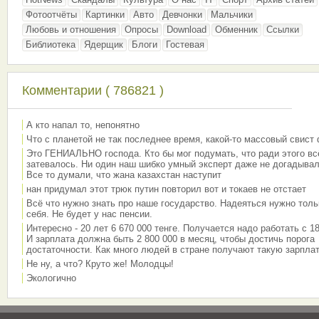
Фотоотчёты
Картинки
Авто
Девчонки
Мальчики
Любовь и отношения
Опросы
Download
Обменник
Ссылки
Библиотека
Ядерщик
Блоги
Гостевая
Комментарии ( 786821 )
А кто напал то, непонятно
Что с планетой не так последнее время, какой-то массовый свист
Это ГЕНИАЛЬНО господа. Кто бы мог подумать, что ради этого вс
затевалось. Ни один наш шибко умный эксперт даже не догадывал
Все то думали, что жана казахстан наступит
нан придумал этот трюк путин повторил вот и токаев не отстает
Всё что нужно знать про наше государство. Надеяться нужно толь
себя. Не будет у нас пенсии.
Интересно - 20 лет 6 670 000 тенге. Получается надо работать с 18
И зарплата должна быть 2 800 000 в месяц, чтобы достичь порога
достаточности. Как много людей в стране получают такую зарплат
Не ну, а что? Круто же! Молодцы!
Экологично