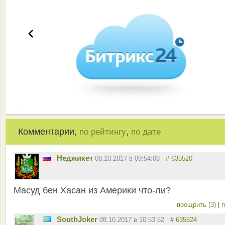
Комментарии,
,
по рейтингу
по дате
Неджикет
08.10.2017 в 09:54:08
# 635520
Масуд бен Хасан из Америки что-ли?
поощрить (3)
|
п
SouthJoker
08.10.2017 в 10:53:52
# 635524