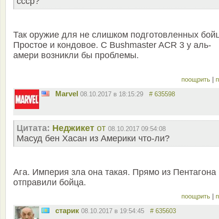
ссср?
Так оружие для не слишком подготовленных бойц
Простое и кондовое. С Bushmaster ACR 3 у аль-
амери возникли бы проблемы.
поощрить
|
п
Marvel
08.10.2017 в 18:15:29
# 635598
Цитата:
Неджикет
от
08.10.2017 09:54:08
Масуд бен Хасан из Америки что-ли?
Ага. Империя зла она такая. Прямо из Пентагона
отправили бойца.
поощрить
|
п
старик
08.10.2017 в 19:54:45
# 635603