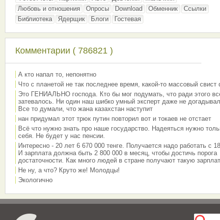
Любовь и отношения
Опросы
Download
Обменник
Ссылки
Библиотека
Ядерщик
Блоги
Гостевая
Комментарии ( 786821 )
А кто напал то, непонятно
Что с планетой не так последнее время, какой-то массовый свист
Это ГЕНИАЛЬНО господа. Кто бы мог подумать, что ради этого вс
затевалось. Ни один наш шибко умный эксперт даже не догадывал
Все то думали, что жана казахстан наступит
нан придумал этот трюк путин повторил вот и токаев не отстает
Всё что нужно знать про наше государство. Надеяться нужно толь
себя. Не будет у нас пенсии.
Интересно - 20 лет 6 670 000 тенге. Получается надо работать с 18
И зарплата должна быть 2 800 000 в месяц, чтобы достичь порога
достаточности. Как много людей в стране получают такую зарплат
Не ну, а что? Круто же! Молодцы!
Экологично