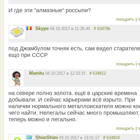
И где эти "алмазные" россыпи?
поощрить
|
п
Skype
04.10.2017 в 11:26:40
# 634796
под Джамбулом точняк есть, сам видел старател
ещо при СССР
поощрить
|
п
Manitu
04.10.2017 в 12:33:31
# 634812
на севере полно золота. ещё в царские времена
добывали. И сейчас карьерами всё изрыто. При
наличии нормального металлоискателя можно ко
чего найти. Нелегалы сейчас много промышляют.
теперь можно и легально.
поощрить
|
п
ShimShim
04.10.2017 в 13:01:17
# 634824