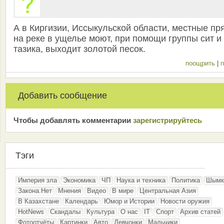
А в Киргизии, Иссыкульской области, местные пр
на реке в ущелье моют, при помощи группы сит и
тазика, выходит золотой песок.
поощрить
|
п
Добавить сообщение
Чтобы добавлять комментарии
зарeгиcтрирyйтeсь
Тэги
Империя зла
Экономика
ЧП
Наука и техника
Политика
Шымк
Закона.Нет
Мнения
Видео
В мире
Центральная Азия
В Казахстане
Календарь
Юмор и Истории
Новости оружия
HotNews
Скандалы
Культура
О нас
IT
Спорт
Архив статей
Фотоотчёты
Картинки
Авто
Девчонки
Мальчики