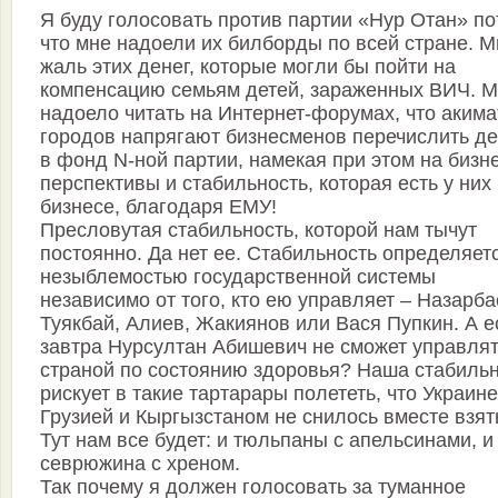
Я буду голосовать против партии «Нур Отан» п
что мне надоели их билборды по всей стране. М
жаль этих денег, которые могли бы пойти на
компенсацию семьям детей, зараженных ВИЧ. 
надоело читать на Интернет-форумах, что аким
городов напрягают бизнесменов перечислить де
в фонд N-ной партии, намекая при этом на бизн
перспективы и стабильность, которая есть у них
бизнесе, благодаря ЕМУ!
Пресловутая стабильность, которой нам тычут
постоянно. Да нет ее. Стабильность определяет
незыблемостью государственной системы
независимо от того, кто ею управляет – Назарба
Туякбай, Алиев, Жакиянов или Вася Пупкин. А е
завтра Нурсултан Абишевич не сможет управля
страной по состоянию здоровья? Наша стабиль
рискует в такие тартарары полететь, что Украине
Грузией и Кыргызстаном не снилось вместе взят
Тут нам все будет: и тюльпаны с апельсинами, и
севрюжина с хреном.
Так почему я должен голосовать за туманное