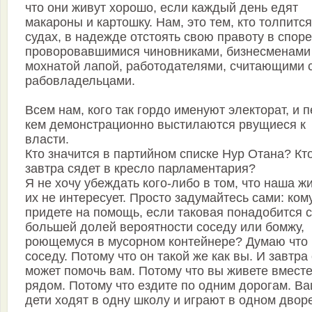
что они живут хорошо, если каждый день едят
макароны и картошку. Нам, это тем, кто толпится
судах, в надежде отстоять свою правоту в споре
проворовавшимися чиновниками, бизнесменами
мохнатой лапой, работодателями, считающими 
рабовладельцами.
Всем нам, кого так гордо именуют электорат, и 
кем демонстрационно выстилаются рвущиеся к
власти.
Кто значится в партийном списке Нур Отана? Кт
завтра сядет в кресло парламентария?
Я не хочу убеждать кого-либо в том, что наша ж
их не интересует. Просто задумайтесь сами: ком
придете на помощь, если таковая понадобится с
большей долей вероятности соседу или бомжу,
роющемуся в мусорном контейнере? Думаю что
соседу. Потому что он такой же как вы. И завтра
может помочь вам. Потому что вы живете вместе
рядом. Потому что ездите по одним дорогам. В
дети ходят в одну школу и играют в одном дворе