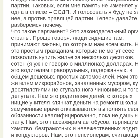
партии. Таковых, если мне память не изменяет у
одна в списке – ОСДП. И голосовать я буду не з
нее, а против правящей партии. Теперь давайте
разберемся почему.
Что такое парламент? Это законодательный орг
страны. Проще говоря, люди сидящие там,
принимают законы, по которым нам всем жить. 
это простым гражданам, которые не могут себе
позволить купить жилье за несколько десятков,
сотен (я уж не говорю о миллионах) долларах. 
это водителям праворульных, подержанных, в
общем дешевых, простых автомобилей. Нам это
жителям микрорайонов, заваленных мусором, к
десятилетиями не ступала нога чиновника и тог
депутата. Нам это родителям детей, с которых
нищие учителя клянчат деньги на ремонт школы,
замученные врачи отказываются выполнять сво
обязанности квалифицированно, пока не дашь н
лапу. Нам, это пассажирам автобусов, терпящи
хамство, безграмотных и невежественных води
и кондукторов. Нам, это пенсионерам, считающи