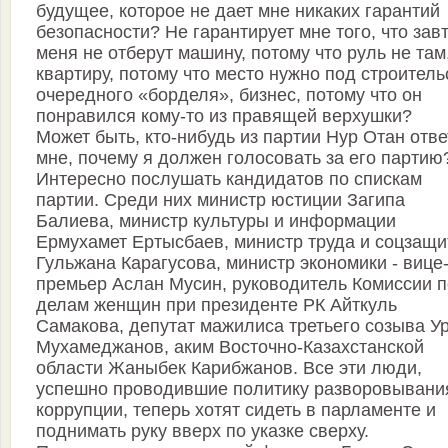
будущее, которое не дает мне никаких гарантий
безопасности? Не гарантирует мне того, что завт
меня не отберут машину, потому что руль не там
квартиру, потому что место нужно под строитель
очередного «борделя», бизнес, потому что он
понравился кому-то из правящей верхушки?
Может быть, кто-нибудь из партии Нур Отан отве
мне, почему я должен голосовать за его партию
Интересно послушать кандидатов по спискам
партии. Среди них министр юстиции Загипа
Балиева, министр культуры и информации
Ермухамет Ертысбаев, министр труда и соцзащ
Гульжана Карагусова, министр экономики - вице
премьер Аслан Мусин, руководитель Комиссии п
делам женщин при президенте РК Айткуль
Самакова, депутат мажилиса третьего созыва У
Мухамеджанов, аким Восточно-Казахстанской
области Жаныбек Карибжанов. Все эти люди,
успешно проводившие политику разворовывани
коррупции, теперь хотят сидеть в парламенте и
поднимать руку вверх по указке сверху.