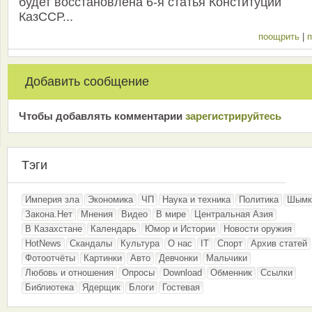
будет восстановлена 6-я статья Конституции
КазССР...
поощрить
|
п
Добавить сообщение
Чтобы добавлять комментарии
зарeгиcтрирyйтeсь
Тэги
Империя зла
Экономика
ЧП
Наука и техника
Политика
Шымк
Закона.Нет
Мнения
Видео
В мире
Центральная Азия
В Казахстане
Календарь
Юмор и Истории
Новости оружия
HotNews
Скандалы
Культура
О нас
IT
Спорт
Архив статей
Фотоотчёты
Картинки
Авто
Девчонки
Мальчики
Любовь и отношения
Опросы
Download
Обменник
Ссылки
Библиотека
Ядерщик
Блоги
Гостевая