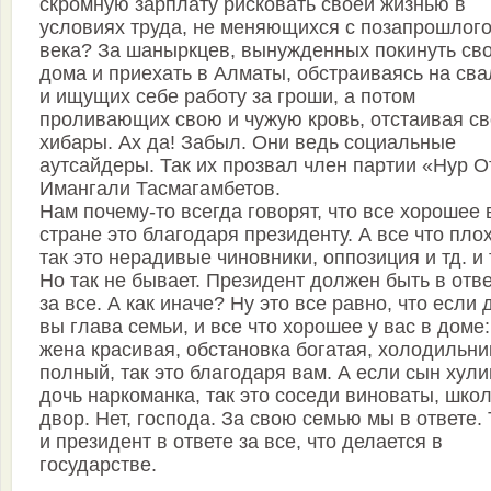
скромную зарплату рисковать своей жизнью в
условиях труда, не меняющихся с позапрошлог
века? За шаныркцев, вынужденных покинуть св
дома и приехать в Алматы, обстраиваясь на сва
и ищущих себе работу за гроши, а потом
проливающих свою и чужую кровь, отстаивая с
хибары. Ах да! Забыл. Они ведь социальные
аутсайдеры. Так их прозвал член партии «Нур О
Имангали Тасмагамбетов.
Нам почему-то всегда говорят, что все хорошее 
стране это благодаря президенту. А все что плох
так это нерадивые чиновники, оппозиция и тд. и 
Но так не бывает. Президент должен быть в отв
за все. А как иначе? Ну это все равно, что если
вы глава семьи, и все что хорошее у вас в доме:
жена красивая, обстановка богатая, холодильни
полный, так это благодаря вам. А если сын хули
дочь наркоманка, так это соседи виноваты, школ
двор. Нет, господа. За свою семью мы в ответе. 
и президент в ответе за все, что делается в
государстве.