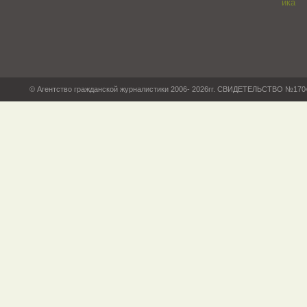
© Агентство гражданской журналистики 2006- 2026гг. СВИДЕТЕЛЬСТВО №17