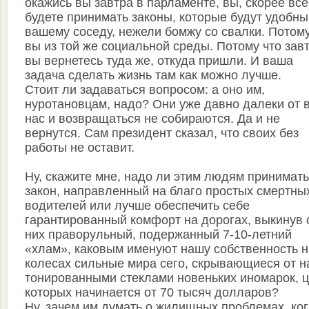
окажись вы завтра в парламенте, вы, скорее все
будете принимать законы, которые будут удобны
вашему соседу, нежели бомжу со свалки. Потому
вы из той же социальной среды. Потому что зав
вы вернетесь туда же, откуда пришли. И ваша
задача сделать жизнь там как можно лучше.
Стоит ли задаваться вопросом: а оно им,
нуротановцам, надо? Они уже давно далеки от 
нас и возвращаться не собираются. Да и не
вернутся. Сам президент сказал, что своих без
работы не оставит.
Ну, скажите мне, надо ли этим людям принимать
закон, направленный на благо простых смертны
водителей или лучше обеспечить себе
гарантированный комфорт на дорогах, выкинув 
них праворульный, подержанный 7-10-летний
«хлам», каковым именуют нашу собственность н
колесах сильные мира сего, скрывающиеся от н
тонированными стеклами новеньких иномарок, 
которых начинается от 70 тысяч долларов?
Ну, зачем им думать о жилищных проблемах, ко