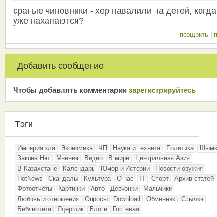
сраные чиновники - хер навалили на детей, когда
уже нахапаются?
поощрить
|
п
Добавить сообщение
Чтобы добавлять комментарии
зарeгиcтрирyйтeсь
Тэги
Империя зла
Экономика
ЧП
Наука и техника
Политика
Шымк
Закона.Нет
Мнения
Видео
В мире
Центральная Азия
В Казахстане
Календарь
Юмор и Истории
Новости оружия
HotNews
Скандалы
Культура
О нас
IT
Спорт
Архив статей
Фотоотчёты
Картинки
Авто
Девчонки
Мальчики
Любовь и отношения
Опросы
Download
Обменник
Ссылки
Библиотека
Ядерщик
Блоги
Гостевая