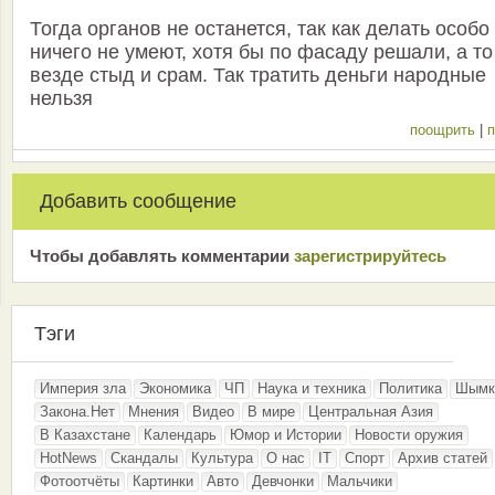
Тогда органов не останется, так как делать особо
ничего не умеют, хотя бы по фасаду решали, а то
везде стыд и срам. Так тратить деньги народные
нельзя
поощрить
|
п
Добавить сообщение
Чтобы добавлять комментарии
зарeгиcтрирyйтeсь
Тэги
Империя зла
Экономика
ЧП
Наука и техника
Политика
Шымк
Закона.Нет
Мнения
Видео
В мире
Центральная Азия
В Казахстане
Календарь
Юмор и Истории
Новости оружия
HotNews
Скандалы
Культура
О нас
IT
Спорт
Архив статей
Фотоотчёты
Картинки
Авто
Девчонки
Мальчики