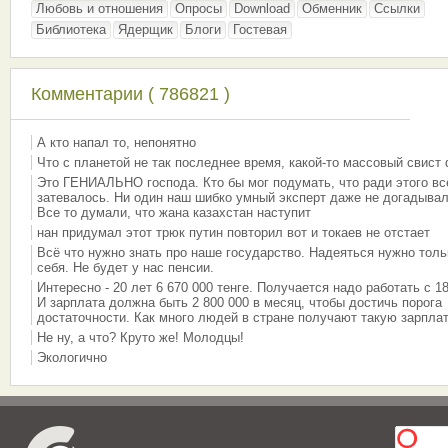
Любовь и отношения
Опросы
Download
Обменник
Ссылки
Библиотека
Ядерщик
Блоги
Гостевая
Комментарии ( 786821 )
А кто напал то, непонятно
Что с планетой не так последнее время, какой-то массовый свист
Это ГЕНИАЛЬНО господа. Кто бы мог подумать, что ради этого вс
затевалось. Ни один наш шибко умный эксперт даже не догадывал
Все то думали, что жана казахстан наступит
нан придумал этот трюк путин повторил вот и токаев не отстает
Всё что нужно знать про наше государство. Надеяться нужно толь
себя. Не будет у нас пенсии.
Интересно - 20 лет 6 670 000 тенге. Получается надо работать с 18
И зарплата должна быть 2 800 000 в месяц, чтобы достичь порога
достаточности. Как много людей в стране получают такую зарплат
Не ну, а что? Круто же! Молодцы!
Экологично